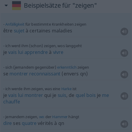
Beispielsätze für "zeigen"
Anfälligkeit
für bestimmte Krankheiten zeigen
être
sujet
à certaines maladies
ich werd ihm (schon) zeigen, wos langgeht
je
vais
lui
apprendre
à
vivre
sich (jemandem gegenüber)
erkenntlich
zeigen
se
montrer
reconnaissant
(envers
qn
)
ich werde ihm zeigen, was eine
Harke
ist
je
vais
lui
montrer
qui je
suis
, de
quel
bois
je
me
chauffe
jemandem zeigen,
wo
der
Hammer
hängt
dire
ses
quatre
vérités à
qn