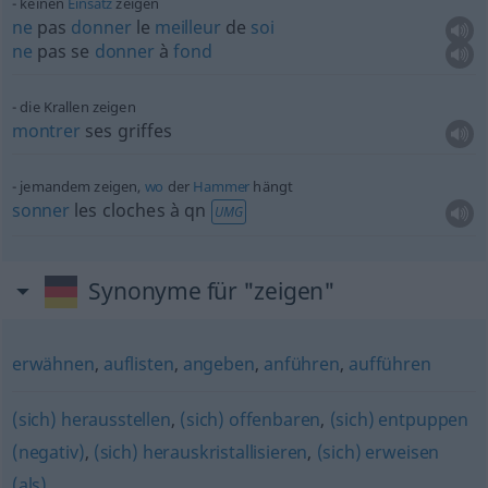
keinen
Einsatz
zeigen
ne
pas
donner
le
meilleur
de
soi
ne
pas se
donner
à
fond
die Krallen zeigen
montrer
ses griffes
jemandem zeigen,
wo
der
Hammer
hängt
sonner
les cloches à
qn
UMG
Synonyme für "zeigen"
erwähnen
,
auflisten
,
angeben
,
anführen
,
aufführen
(sich) herausstellen
,
(sich) offenbaren
,
(sich) entpuppen
(negativ)
,
(sich) herauskristallisieren
,
(sich) erweisen
(als)