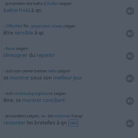
jemandem die kalte
Schulter
zeigen
battre
froid
à
qn
Offenheit
für,
gegenüber
etwas
zeigen
être
sensible
à
qc
Reue
zeigen
témoigner
du
repentir
sich von seiner besten
Seite
zeigen
se
montrer
sous son
meilleur
jour
sich
verständigungsbereit
zeigen
être, se
montrer
conciliant
jemandem zeigen,
wo
der
Hammer
hängt
remonter
les bretelles à
qn
UMG