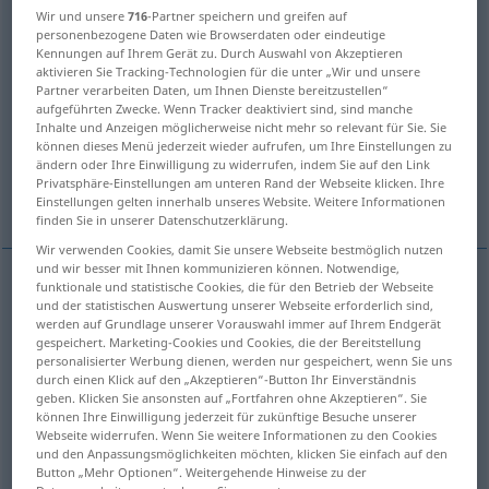
Wir und unsere
716
-Partner speichern und greifen auf
personenbezogene Daten wie Browserdaten oder eindeutige
Übersicht aller Übersetzungen
Kennungen auf Ihrem Gerät zu. Durch Auswahl von Akzeptieren
(Für mehr Details die Übersetzung anklicken/antippen)
aktivieren Sie Tracking-Technologien für die unter „Wir und unsere
Partner verarbeiten Daten, um Ihnen Dienste bereitzustellen“
aufgeführten Zwecke. Wenn Tracker deaktiviert sind, sind manche
montrer, faire voir, étaler, indiquer, passer,
Inhalte und Anzeigen möglicherweise nicht mehr so relevant für Sie. Sie
démontrer
können dieses Menü jederzeit wieder aufrufen, um Ihre Einstellungen zu
ändern oder Ihre Einwilligung zu widerrufen, indem Sie auf den Link
Privatsphäre-Einstellungen am unteren Rand der Webseite klicken. Ihre
faire preuve de
Einstellungen gelten innerhalb unseres Website. Weitere Informationen
finden Sie in unserer Datenschutzerklärung.
Wir verwenden Cookies, damit Sie unsere Webseite bestmöglich nutzen
und wir besser mit Ihnen kommunizieren können. Notwendige,
funktionale und statistische Cookies, die für den Betrieb der Webseite
und der statistischen Auswertung unserer Webseite erforderlich sind,
montrer
zeigen
werden auf Grundlage unserer Vorauswahl immer auf Ihrem Endgerät
gespeichert. Marketing-Cookies und Cookies, die der Bereitstellung
faire
voir
zeigen
personalisierter Werbung dienen, werden nur gespeichert, wenn Sie uns
durch einen Klick auf den „Akzeptieren“-Button Ihr Einverständnis
geben. Klicken Sie ansonsten auf „Fortfahren ohne Akzeptieren“. Sie
étaler
zeigen
(≈ zur Schau stellen)
können Ihre Einwilligung jederzeit für zukünftige Besuche unserer
Webseite widerrufen. Wenn Sie weitere Informationen zu den Cookies
und den Anpassungsmöglichkeiten möchten, klicken Sie einfach auf den
indiquer
zeigen
Weg
Button „Mehr Optionen“. Weitergehende Hinweise zu der