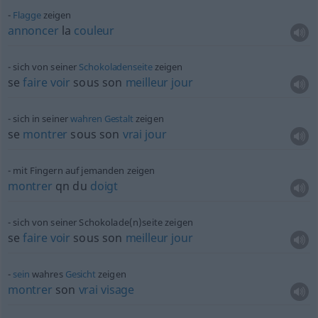
Flagge
zeigen
annoncer
la
couleur
sich von seiner
Schokoladenseite
zeigen
se
faire
voir
sous son
meilleur
jour
sich in seiner
wahren
Gestalt
zeigen
se
montrer
sous son
vrai
jour
mit Fingern auf jemanden zeigen
montrer
qn
du
doigt
sich von seiner Schokolade(n)seite zeigen
se
faire
voir
sous son
meilleur
jour
sein
wahres
Gesicht
zeigen
montrer
son
vrai
visage