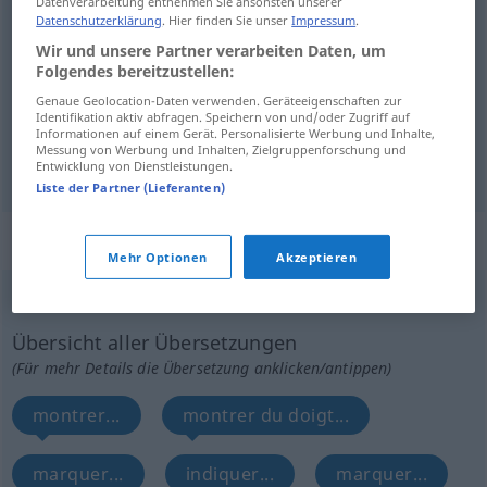
Datenverarbeitung entnehmen Sie ansonsten unserer
Datenschutzerklärung
. Hier finden Sie unser
Impressum
.
passer
zeigen
Film
Wir und unsere Partner verarbeiten Daten, um
Folgendes bereitzustellen:
faire
preuve
de
zeigen
Mut, Geduld
Genaue Geolocation-Daten verwenden. Geräteeigenschaften zur
Identifikation aktiv abfragen. Speichern von und/oder Zugriff auf
(dé)montrer
zeigen
Informationen auf einem Gerät. Personalisierte Werbung und Inhalte,
Messung von Werbung und Inhalten, Zielgruppenforschung und
Entwicklung von Dienstleistungen.
Liste der Partner (Lieferanten)
„zeigen“
: intransitives Verb
Mehr Optionen
Akzeptieren
zeigen
v/i
Übersicht aller Übersetzungen
(Für mehr Details die Übersetzung anklicken/antippen)
montrer...
montrer du doigt...
marquer...
indiquer...
marquer...