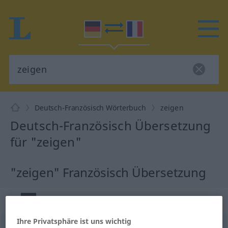
Deutsch-Französisch Wörterbuch
zeigen
Deutsch-Französisch Übersetzung
für "zeigen"
"zeigen" Französisch Übersetzung
„zeigen“
: transitives Verb
Ihre Privatsphäre ist uns wichtig
zeigen
v/t