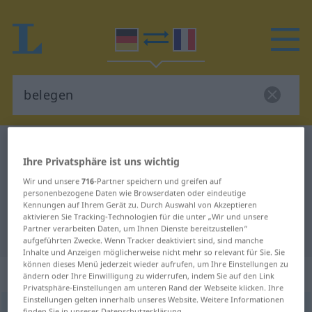
Deutsch-Französisch Wörterbuch
belegen
Ihre Privatsphäre ist uns wichtig
Deutsch-Französisch Übersetzung
Wir und unsere
716
-Partner speichern und greifen auf
für "belegen"
personenbezogene Daten wie Browserdaten oder eindeutige
Kennungen auf Ihrem Gerät zu. Durch Auswahl von Akzeptieren
aktivieren Sie Tracking-Technologien für die unter „Wir und unsere
Partner verarbeiten Daten, um Ihnen Dienste bereitzustellen“
"belegen" Französisch Übersetzung
aufgeführten Zwecke. Wenn Tracker deaktiviert sind, sind manche
Inhalte und Anzeigen möglicherweise nicht mehr so relevant für Sie. Sie
können dieses Menü jederzeit wieder aufrufen, um Ihre Einstellungen zu
„belegen“
: transitives Verb
ändern oder Ihre Einwilligung zu widerrufen, indem Sie auf den Link
Privatsphäre-Einstellungen am unteren Rand der Webseite klicken. Ihre
Einstellungen gelten innerhalb unseres Website. Weitere Informationen
belegen
v/t
<
sans ge
>
finden Sie in unserer Datenschutzerklärung.