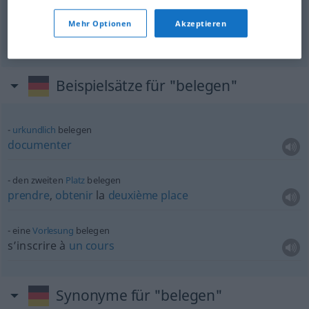
Mehr Optionen
Akzeptieren
prouver
belegen
Behauptung
Beispielsätze für "belegen"
urkundlich
belegen
documenter
den zweiten
Platz
belegen
prendre
,
obtenir
la
deuxième
place
eine
Vorlesung
belegen
s’inscrire à
un
cours
Synonyme für "belegen"