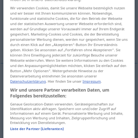
Wir verwenden Cookies, damit Sie unsere Webseite bestmöglich nutzen
Übersicht aller Übersetzungen
und wir besser mit Ihnen kommunizieren können. Notwendige,
(Für mehr Details die Übersetzung anklicken/antippen)
funktionale und statistische Cookies, die für den Betrieb der Webseite
und der statistischen Auswertung unserer Webseite erforderlich sind,
werden auf Grundlage unserer Vorauswahl immer auf Ihrem Endgerät
recouvrir, garnir de
réserver, occuper
gespeichert. Marketing-Cookies und Cookies, die der Bereitstellung
personalisierter Werbung dienen, werden nur gespeichert, wenn Sie uns
durch einen Klick auf den „Akzeptieren“-Button Ihr Einverständnis
prouver
geben. Klicken Sie ansonsten auf „Fortfahren ohne Akzeptieren“. Sie
können Ihre Einwilligung jederzeit für zukünftige Besuche unserer
Webseite widerrufen. Wenn Sie weitere Informationen zu den Cookies
und den Anpassungsmöglichkeiten möchten, klicken Sie einfach auf den
Button „Mehr Optionen“. Weitergehende Hinweise zu der
Datenverarbeitung entnehmen Sie ansonsten unserer
recouvrir
(
de
)
belegen
mit
Fußboden
Datenschutzerklärung
. Hier finden Sie unser
Impressum
.
Wir und unsere Partner verarbeiten Daten, um
garnir
(de)
belegen
Folgendes bereitzustellen:
TECH
GASTR
Genaue Geolocation-Daten verwenden. Geräteeigenschaften zur
Identifikation aktiv abfragen. Speichern von und/oder Zugriff auf
Informationen auf einem Gerät. Personalisierte Werbung und Inhalte,
réserver
belegen
Sitzplatz
(≈ reservieren)
Messung von Werbung und Inhalten, Zielgruppenforschung und
Entwicklung von Dienstleistungen.
Liste der Partner (Lieferanten)
occuper
belegen
(≈ besetzt halten)