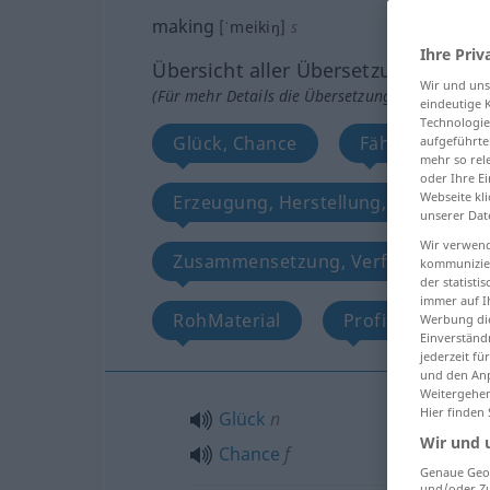
making
[ˈmeikiŋ]
s
Ihre Priv
Übersicht aller Übersetzungen
Wir und un
(Für mehr Details die Übersetzung anklicken/an
eindeutige 
Technologie
Glück, Chance
Fähigkeit, Anl
aufgeführte
mehr so rel
oder Ihre E
Webseite kli
Erzeugung, Herstellung, Fabrikatio
unserer Dat
Wir verwend
Zusammensetzung, Verfassung, Au
kommunizier
der statist
immer auf I
RohMaterial
Profit, Verdienst
Werbung die
Einverständ
jederzeit f
und den Anp
Weitergehen
Hier finden
Glück
n
Wir und 
Chance
f
Genaue Geol
und/oder Zu