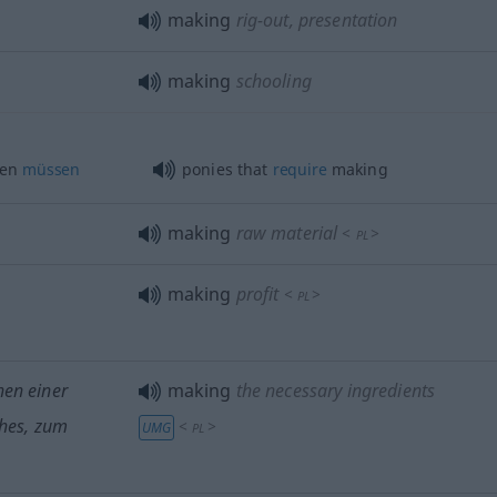
making
rig-out, presentation
making
schooling
en
müssen
ponies that
require
making
making
raw material
<
>
PL
making
profit
<
>
PL
en einer
making
the necessary ingredients
ches, zum
<
>
UMG
PL