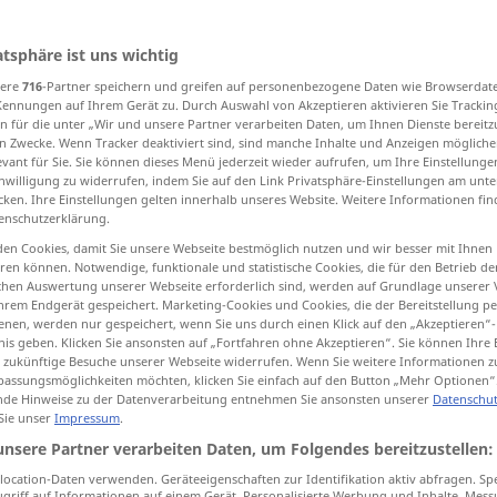
atsphäre ist uns wichtig
sere
716
-Partner speichern und greifen auf personenbezogene Daten wie Browserdat
tippen)
Kennungen auf Ihrem Gerät zu. Durch Auswahl von Akzeptieren aktivieren Sie Trackin
n für die unter „Wir und unsere Partner verarbeiten Daten, um Ihnen Dienste bereitz
agen, Zeug
Machen
Schöpfung, Werk
n Zwecke. Wenn Tracker deaktiviert sind, sind manche Inhalte und Anzeigen mögliche
evant für Sie. Sie können dieses Menü jederzeit wieder aufrufen, um Ihre Einstellung
inwilligung zu widerrufen, indem Sie auf den Link Privatsphäre-Einstellungen am unt
cken. Ihre Einstellungen gelten innerhalb unseres Website. Weitere Informationen fin
n
Produkt
enschutzerklärung.
en Cookies, damit Sie unsere Webseite bestmöglich nutzen und wir besser mit Ihnen
fmachung, Aufbau, Bau
Schulung
en können. Notwendige, funktionale und statistische Cookies, die für den Betrieb d
ischen Auswertung unserer Webseite erforderlich sind, werden auf Grundlage unserer
hrem Endgerät gespeichert. Marketing-Cookies und Cookies, die der Bereitstellung per
Weitere Übersetzungen...
nen, werden nur gespeichert, wenn Sie uns durch einen Klick auf den „Akzeptieren“-
nis geben. Klicken Sie ansonsten auf „Fortfahren ohne Akzeptieren“. Sie können Ihre 
ür zukünftige Besuche unserer Webseite widerrufen. Wenn Sie weitere Informationen 
assungsmöglichkeiten möchten, klicken Sie einfach auf den Button „Mehr Optionen“
de Hinweise zu der Datenverarbeitung entnehmen Sie ansonsten unserer
Datenschut
 Sie unser
Impressum
.
making
luck
unsere Partner verarbeiten Daten, um Folgendes bereitzustellen:
ocation-Daten verwenden. Geräteeigenschaften zur Identifikation aktiv abfragen. Sp
griff auf Informationen auf einem Gerät. Personalisierte Werbung und Inhalte, Mes