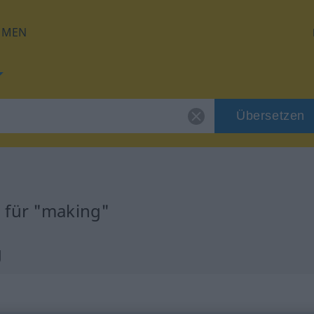
HMEN
Übersetzen
 für "making"
g