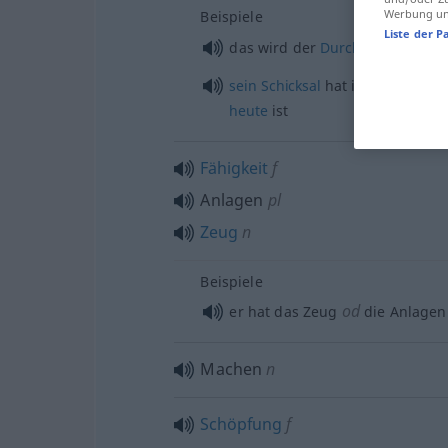
Werbung und
Beispiele
Liste der P
das wird der
Durchbruch
für ih
sein
Schicksal
hat ihn zu dem
g
heute
ist
Fähigkeit
f
Anlagen
pl
Zeug
n
Beispiele
od
er hat das Zeug
die Anlagen
Machen
n
Schöpfung
f