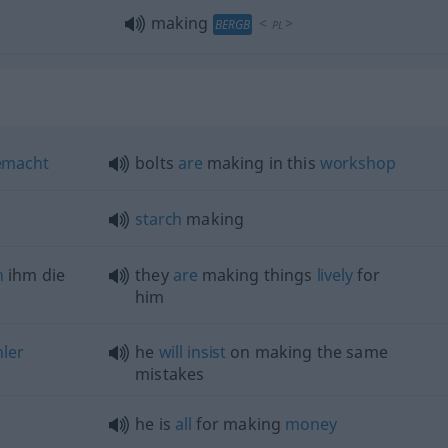
making
<
>
BERGB
PL
emacht
bolts
are
making in this
workshop
starch
making
n
ihm die
they
are
making things
lively
for
him
hler
he
will
insist
on making the same
mistakes
he is
all
for making
money