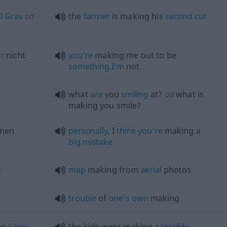
l
Gras
od
the
farmer
is making his
second
cut
r
nicht
you’re
making me out to be
something
I’m
not
what
are
you
smiling
at?
od
what is
making you smile?
inen
personally
, I
think
you’re
making a
big
mistake
g
map
making from
aerial
photos
trouble
of
one’s
own
making
en
Lärm
the kids were making a
terrible