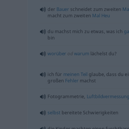
der
Bauer
schneidet zum zweiten
Ma
macht zum zweiten
Mal
Heu
du machst mich zu
etwas
, was ich
ga
bin
worüber
od
warum
lächelst du?
ich für
meinen
Teil
glaube, dass du e
großen
Fehler
machst
Fotogrammetrie,
Luftbildvermessun
selbst
bereitete Schwierigkeiten
die Kinder machten einen furchtbar