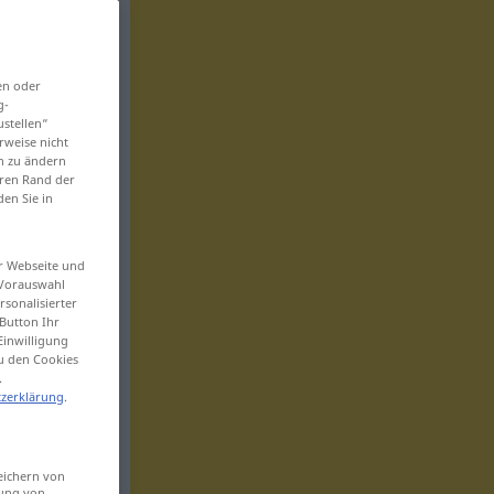
en oder
g-
ustellen“
rweise nicht
en zu ändern
eren Rand der
den Sie in
er Webseite und
 Vorauswahl
sonalisierter
Button Ihr
Einwilligung
zu den Cookies
.
zerklärung
.
eichern von
sung von