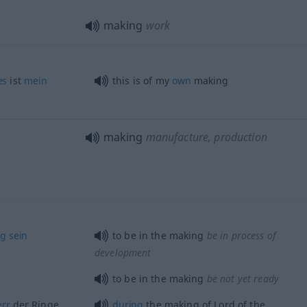
making
work
es
ist
mein
this is of my
own
making
making
manufacture, production
ng
sein
to be in the making
be in process of
development
to be in the making
be not yet ready
rr
der Ringe
during
the making of Lord of the