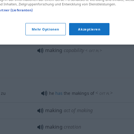
 Inhalten, Zielgruppenforschung und Entwicklung von Dienstleistungen.
artner (Lieferanten)
n
sein
this
will
be the making of him
emacht
, was er
misfortune
was
the making of him
Mehr Optionen
Akzeptieren
making
capability
<
>
OFT
PL
<
>
 zu
he
has
the makings of
OFT
PL
making
act of making
making
creation