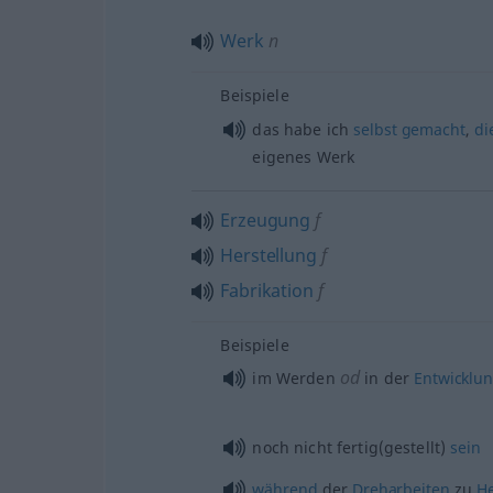
Werk
n
Beispiele
das habe ich
selbst
gemacht
,
di
eigenes Werk
Erzeugung
f
Herstellung
f
Fabrikation
f
Beispiele
od
im Werden
in der
Entwicklu
noch nicht fertig(gestellt)
sein
während
der
Dreharbeiten
zu
He