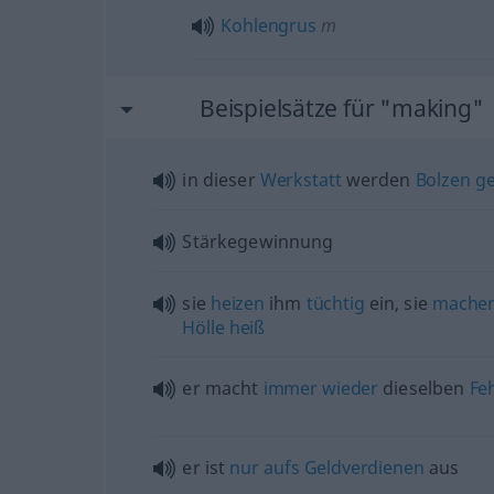
Kohlengrus
m
Beispielsätze für "making"
in dieser
Werkstatt
werden
Bolzen
g
Stärkegewinnung
sie
heizen
ihm
tüchtig
ein, sie
mache
Hölle
heiß
er macht
immer
wieder
dieselben
Fe
er ist
nur
aufs
Geldverdienen
aus