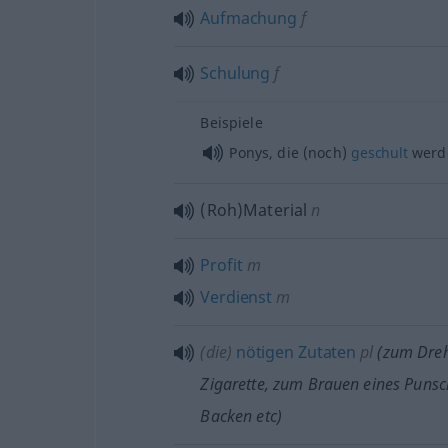
Aufmachung
f
Schulung
f
Beispiele
Ponys, die (noch)
geschult
werd
(Roh)Material
n
Profit
m
Verdienst
m
(die)
nötigen
Zutaten
pl
(zum Dreh
Zigarette, zum Brauen eines Puns
Backen
etc
)