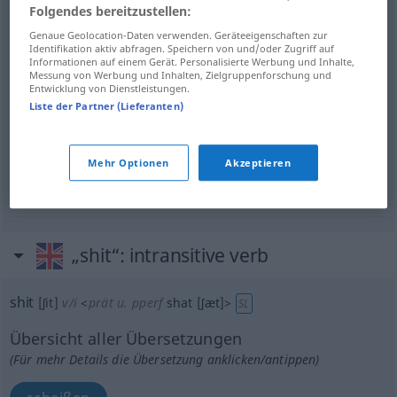
Quatsch
m
shit
nonsense
Folgendes bereitzustellen:
Genaue Geolocation-Daten verwenden. Geräteeigenschaften zur
Identifikation aktiv abfragen. Speichern von und/oder Zugriff auf
Informationen auf einem Gerät. Personalisierte Werbung und Inhalte,
Messung von Werbung und Inhalten, Zielgruppenforschung und
Entwicklung von Dienstleistungen.
Mistkerl
m
shit
person
Liste der Partner (Lieferanten)
Mehr Optionen
Akzeptieren
Shit
m
shit
drugs
„shit“
: intransitive verb
shit
[ʃit]
v/i
<
prät
u.
pperf
shat
[ʃæt]
>
SL
Übersicht aller Übersetzungen
(Für mehr Details die Übersetzung anklicken/antippen)