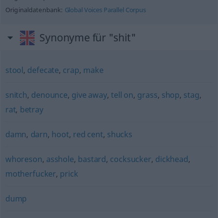
Originaldatenbank:
Global Voices Parallel Corpus
Synonyme für "shit"
stool
,
defecate
,
crap
,
make
snitch
,
denounce
,
give away
,
tell on
,
grass
,
shop
,
stag
,
rat
,
betray
damn
,
darn
,
hoot
,
red cent
,
shucks
whoreson
,
asshole
,
bastard
,
cocksucker
,
dickhead
,
motherfucker
,
prick
dump