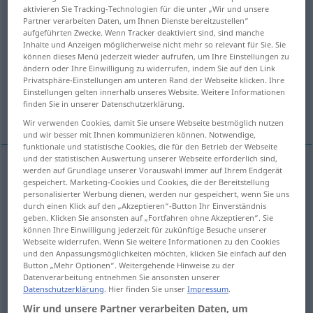
aktivieren Sie Tracking-Technologien für die unter „Wir und unsere
Partner verarbeiten Daten, um Ihnen Dienste bereitzustellen“
Übersicht aller Übersetzungen
aufgeführten Zwecke. Wenn Tracker deaktiviert sind, sind manche
(Für mehr Details die Übersetzung anklicken/antippen)
Inhalte und Anzeigen möglicherweise nicht mehr so relevant für Sie. Sie
können dieses Menü jederzeit wieder aufrufen, um Ihre Einstellungen zu
ändern oder Ihre Einwilligung zu widerrufen, indem Sie auf den Link
Scheiße, Dreck
Mist, Quatsch
Privatsphäre-Einstellungen am unteren Rand der Webseite klicken. Ihre
Einstellungen gelten innerhalb unseres Website. Weitere Informationen
finden Sie in unserer Datenschutzerklärung.
Mistkerl
Shit
Wir verwenden Cookies, damit Sie unsere Webseite bestmöglich nutzen
und wir besser mit Ihnen kommunizieren können. Notwendige,
funktionale und statistische Cookies, die für den Betrieb der Webseite
und der statistischen Auswertung unserer Webseite erforderlich sind,
werden auf Grundlage unserer Vorauswahl immer auf Ihrem Endgerät
Scheiße
f
shit
gespeichert. Marketing-Cookies und Cookies, die der Bereitstellung
personalisierter Werbung dienen, werden nur gespeichert, wenn Sie uns
durch einen Klick auf den „Akzeptieren“-Button Ihr Einverständnis
Dreck
m
shit
geben. Klicken Sie ansonsten auf „Fortfahren ohne Akzeptieren“. Sie
können Ihre Einwilligung jederzeit für zukünftige Besuche unserer
Webseite widerrufen. Wenn Sie weitere Informationen zu den Cookies
und den Anpassungsmöglichkeiten möchten, klicken Sie einfach auf den
Button „Mehr Optionen“. Weitergehende Hinweise zu der
Datenverarbeitung entnehmen Sie ansonsten unserer
Mist
m
shit
nonsense
Datenschutzerklärung
. Hier finden Sie unser
Impressum
.
Wir und unsere Partner verarbeiten Daten, um