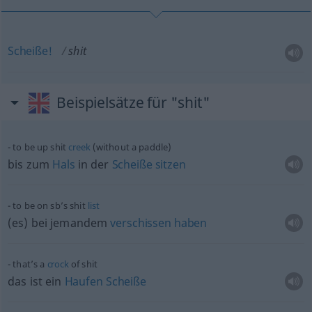
Scheiße!
shit
Beispielsätze für "shit"
to be up shit
creek
(without a paddle)
bis zum
Hals
in der
Scheiße
sitzen
to be on sb’s shit
list
(es) bei jemandem
verschissen
haben
that’s a
crock
of shit
das ist ein
Haufen
Scheiße