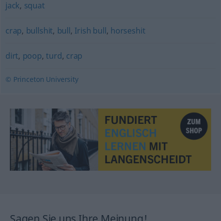
jack
,
squat
crap
,
bullshit
,
bull
,
Irish bull
,
horseshit
dirt
,
poop
,
turd
,
crap
© Princeton University
Sagen Sie uns Ihre Meinung!