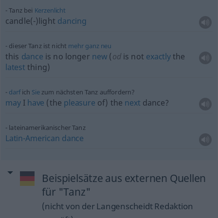
Tanz bei
Kerzenlicht
candle(-)light
dancing
dieser Tanz ist nicht
mehr
ganz
neu
this
dance
is no longer
new
(
od
is not
exactly
the
latest
thing)
darf
ich
Sie
zum nächsten Tanz auffordern?
may
I
have
(the
pleasure
of) the
next
dance?
lateinamerikanischer Tanz
Latin-American
dance
Beispielsätze aus externen Quellen
für "Tanz"
(nicht von der Langenscheidt Redaktion