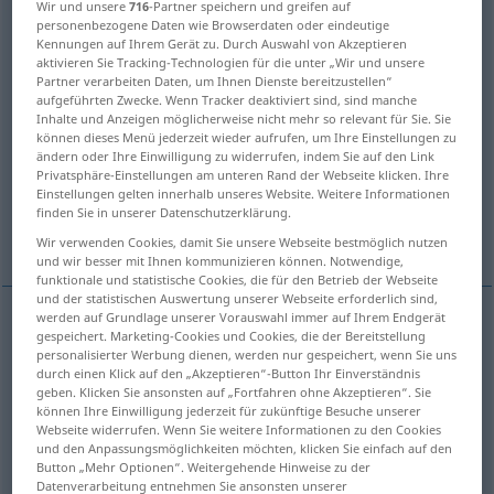
Wir und unsere
716
-Partner speichern und greifen auf
personenbezogene Daten wie Browserdaten oder eindeutige
Übersicht aller Übersetzungen
Kennungen auf Ihrem Gerät zu. Durch Auswahl von Akzeptieren
aktivieren Sie Tracking-Technologien für die unter „Wir und unsere
(Für mehr Details die Übersetzung anklicken/antippen)
Partner verarbeiten Daten, um Ihnen Dienste bereitzustellen“
aufgeführten Zwecke. Wenn Tracker deaktiviert sind, sind manche
dance
dance, dancing
dance
Inhalte und Anzeigen möglicherweise nicht mehr so relevant für Sie. Sie
können dieses Menü jederzeit wieder aufrufen, um Ihre Einstellungen zu
ändern oder Ihre Einwilligung zu widerrufen, indem Sie auf den Link
ball
dance
Privatsphäre-Einstellungen am unteren Rand der Webseite klicken. Ihre
Einstellungen gelten innerhalb unseres Website. Weitere Informationen
finden Sie in unserer Datenschutzerklärung.
fuss, row, to-do, ado, rumpus
fun
Wir verwenden Cookies, damit Sie unsere Webseite bestmöglich nutzen
und wir besser mit Ihnen kommunizieren können. Notwendige,
funktionale und statistische Cookies, die für den Betrieb der Webseite
und der statistischen Auswertung unserer Webseite erforderlich sind,
werden auf Grundlage unserer Vorauswahl immer auf Ihrem Endgerät
gespeichert. Marketing-Cookies und Cookies, die der Bereitstellung
dance
Tanz
personalisierter Werbung dienen, werden nur gespeichert, wenn Sie uns
durch einen Klick auf den „Akzeptieren“-Button Ihr Einverständnis
geben. Klicken Sie ansonsten auf „Fortfahren ohne Akzeptieren“. Sie
können Ihre Einwilligung jederzeit für zukünftige Besuche unserer
Webseite widerrufen. Wenn Sie weitere Informationen zu den Cookies
Beispiele
und den Anpassungsmöglichkeiten möchten, klicken Sie einfach auf den
Button „Mehr Optionen“. Weitergehende Hinweise zu der
der Tanz ums Goldene
Kalb
in Wendungen wie
FIG
Datenverarbeitung entnehmen Sie ansonsten unserer