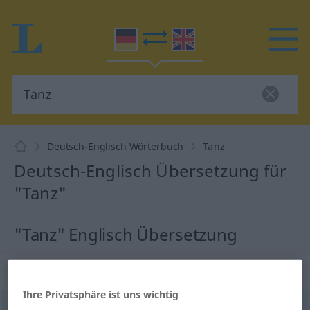
Deutsch-Englisch Wörterbuch
Tanz
Deutsch-Englisch Übersetzung für
"Tanz"
"Tanz" Englisch Übersetzung
„Tanz“
: Maskulinum
Ihre Privatsphäre ist uns wichtig
Tanz
[tants]
m
<
Tanzes
;
Tänze
>