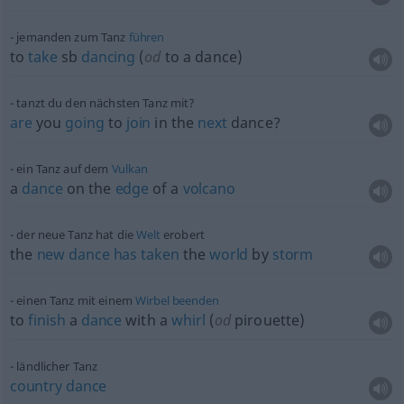
jemanden zum Tanz
führen
to
take
sb
dancing
(
od
to a dance)
tanzt du den nächsten Tanz mit?
are
you
going
to
join
in the
next
dance?
ein Tanz auf dem
Vulkan
a
dance
on the
edge
of a
volcano
der neue Tanz hat die
Welt
erobert
the
new
dance
has
taken
the
world
by
storm
einen Tanz mit einem
Wirbel
beenden
to
finish
a
dance
with a
whirl
(
od
pirouette)
ländlicher Tanz
country
dance