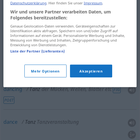
Datenschutzerklärung
. Hier finden Sie unser
Impressum
.
the
worship
of the
golden
calf
Wir und unsere Partner verarbeiten Daten, um
Folgendes bereitzustellen:
ein Tanz auf dem
Vulkan
FIG
Genaue Geolocation-Daten verwenden. Geräteeigenschaften zur
Identifikation aktiv abfragen. Speichern von und/oder Zugriff auf
a
dance
on the
edge
of a
volcano
Informationen auf einem Gerät. Personalisierte Werbung und Inhalte,
Messung von Werbung und Inhalten, Zielgruppenforschung und
Entwicklung von Dienstleistungen.
Liste der Partner (Lieferanten)
dance
Tanz
der Mücken, Wellen, Blätter etc
FIG
Mehr Optionen
Akzeptieren
POET
dancing
Tanz
der Mücken, Wellen, Blätter etc
FIG
POET
dance
Tanz
Tanzveranstaltung