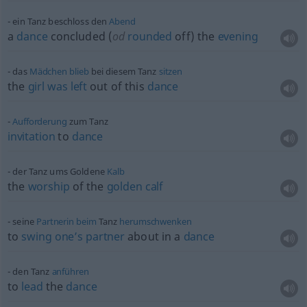
ein Tanz beschloss den
Abend
a
dance
concluded (
od
rounded
off) the
evening
das
Mädchen
blieb
bei diesem Tanz
sitzen
the
girl
was
left
out of this
dance
Aufforderung
zum Tanz
invitation
to
dance
der Tanz ums Goldene
Kalb
the
worship
of the
golden
calf
seine
Partnerin
beim
Tanz
herumschwenken
to
swing
one’s
partner
about in a
dance
den Tanz
anführen
to
lead
the
dance