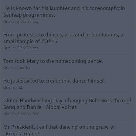
He is known for his laughter and his coreography in
Sanlaap programmes.
Quelle:
GlobalVoices
From protests, to dances, arts and presentations, a
small sample of COP15.
Quelle:
GlobalVoices
Tom took Mary to the homecoming dance.
Quelle:
Tatoeba
He just started to create that dance himself.
Quelle:
TED
Global Handwashing Day: Changing Behaviors through
Song and Dance · Global Voices
Quelle:
GlobalVoices
Mr President, I call that dancing on the grave of
citizens' rights!