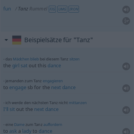
fun
Tanz
Rummel
FIG
UMG
IRON
Beispielsätze für "Tanz"
das
Mädchen
blieb
bei diesem Tanz
sitzen
the
girl
sat
out this
dance
jemanden zum Tanz
engagieren
to
engage
sb
for the
next
dance
ich werde den nächsten Tanz nicht
mittanzen
I’ll
sit
out the
next
dance
eine
Dame
zum Tanz
auffordern
to
ask
a
lady
to
dance