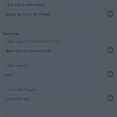
bis tief in den
Winter
jusqu’au
cœur
de l’hiver
Beispiele
(≈ nicht hoch)
tief
liegen
Ort
être
situé
à
basse
altitude
tief
liegend
bas
sehr
tief
fliegen
voler
très
bas