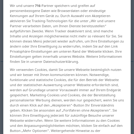
Wir und unsere
716
-Partner speichern und greifen auf
Übersicht aller Übersetzungen
personenbezogene Daten wie Browserdaten oder eindeutige
Kennungen auf Ihrem Gerät zu. Durch Auswahl von Akzeptieren
(Für mehr Details die Übersetzung anklicken/antippen)
aktivieren Sie Tracking-Technologien für die unter „Wir und unsere
Partner verarbeiten Daten, um Ihnen Dienste bereitzustellen“
profond
profond
bas
aufgeführten Zwecke. Wenn Tracker deaktiviert sind, sind manche
Inhalte und Anzeigen möglicherweise nicht mehr so relevant für Sie. Sie
können dieses Menü jederzeit wieder aufrufen, um Ihre Einstellungen zu
ändern oder Ihre Einwilligung zu widerrufen, indem Sie auf den Link
profond
profond
Privatsphäre-Einstellungen am unteren Rand der Webseite klicken. Ihre
Einstellungen gelten innerhalb unseres Website. Weitere Informationen
finden Sie in unserer Datenschutzerklärung.
Wir verwenden Cookies, damit Sie unsere Webseite bestmöglich nutzen
und wir besser mit Ihnen kommunizieren können. Notwendige,
profond
tief
Ausdehnung
funktionale und statistische Cookies, die für den Betrieb der Webseite
und der statistischen Auswertung unserer Webseite erforderlich sind,
werden auf Grundlage unserer Vorauswahl immer auf Ihrem Endgerät
gespeichert. Marketing-Cookies und Cookies, die der Bereitstellung
personalisierter Werbung dienen, werden nur gespeichert, wenn Sie uns
durch einen Klick auf den „Akzeptieren“-Button Ihr Einverständnis
profond
tief
Wölbung
geben. Klicken Sie ansonsten auf „Fortfahren ohne Akzeptieren“. Sie
können Ihre Einwilligung jederzeit für zukünftige Besuche unserer
Webseite widerrufen. Wenn Sie weitere Informationen zu den Cookies
und den Anpassungsmöglichkeiten möchten, klicken Sie einfach auf den
Button „Mehr Optionen“. Weitergehende Hinweise zu der