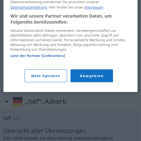
Datenverarbeitung entnehmen Sie ansonsten unserer
bas
tief
auf einer Skala, Temperatur, Ton, Niveau
Datenschutzerklärung
. Hier finden Sie unser
Impressum
.
Wir und unsere Partner verarbeiten Daten, um
Folgendes bereitzustellen:
Genaue Geolocation-Daten verwenden. Geräteeigenschaften zur
Identifikation aktiv abfragen. Speichern von und/oder Zugriff auf
profond
tief
(≈ weit im Innern)
Informationen auf einem Gerät. Personalisierte Werbung und Inhalte,
Messung von Werbung und Inhalten, Zielgruppenforschung und
Entwicklung von Dienstleistungen.
Liste der Partner (Lieferanten)
profond
tief
(≈ intensiv)
Mehr Optionen
Akzeptieren
„tief“
: Adverb
tief
adv
Übersicht aller Übersetzungen
(Für mehr Details die Übersetzung anklicken/antippen)