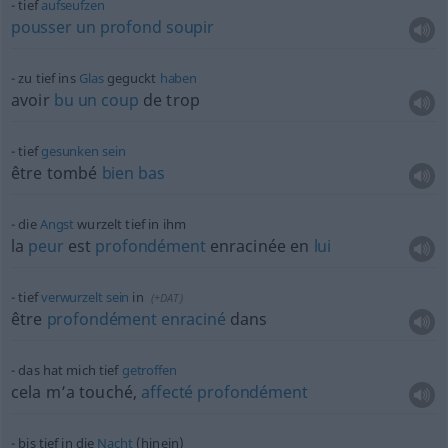
tief
aufseufzen
pousser
un
profond
soupir
zu tief ins
Glas
geguckt
haben
avoir
bu
un
coup
de trop
tief
gesunken
sein
être tombé
bien
bas
die
Angst
wurzelt tief in ihm
la
peur
est
profondément
enracinée en
lui
tief
verwurzelt
sein
in
(
+DAT
)
être
profondément
enraciné
dans
das hat mich tief
getroffen
cela m’a touché,
affecté
profondément
bis tief in die
Nacht
(hinein)