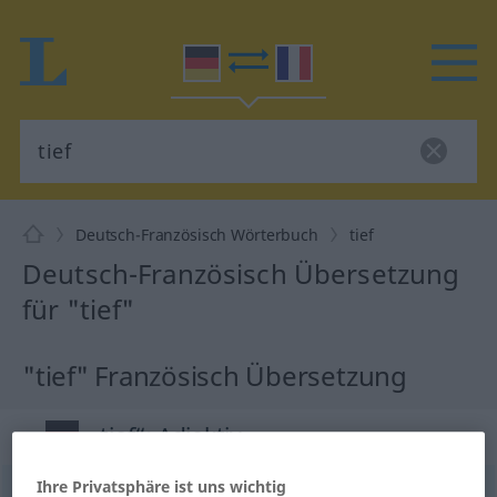
Deutsch-Französisch Wörterbuch
tief
Deutsch-Französisch Übersetzung
für "tief"
"tief" Französisch Übersetzung
„tief“
: Adjektiv
Ihre Privatsphäre ist uns wichtig
tief
adj