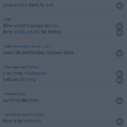
jusque
tard
dans la
nuit
tief
être
endetté
jusqu'au
cou
être
criblé
,
perdu
de dettes
tief
verwurzelt
sein
in
(
+DAT
)
avoir de profondes racines dans
das lässt tief
blicken
c’est
très
révélateur
cela en
dit
long
tief im
Wald
au
fond
des
bois
zu tief im
Gesicht
sitzen
être trop
enfoncé