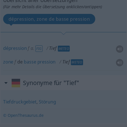
Übersicht aller Übersetzungen
(Für mehr Details die Übersetzung anklicken/antippen)
dépression, zone de basse pression
dépression
f
a.
Tief
FIG
METEO
zone
f
de
basse
pression
Tief
METEO
Synonyme für "Tief"
Tiefdruckgebiet
,
Störung
© OpenThesaurus.de