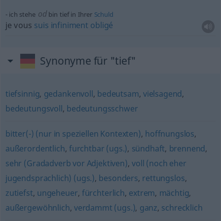
od
ich stehe
bin tief in Ihrer
Schuld
je vous
suis
infiniment
obligé
Synonyme für "tief"
tiefsinnig
,
gedankenvoll
,
bedeutsam
,
vielsagend
,
bedeutungsvoll
,
bedeutungsschwer
bitter(-) (nur in speziellen Kontexten)
,
hoffnungslos
,
außerordentlich
,
furchtbar (ugs.)
,
sündhaft
,
brennend
,
sehr (Gradadverb vor Adjektiven)
,
voll (noch eher
jugendsprachlich) (ugs.)
,
besonders
,
rettungslos
,
zutiefst
,
ungeheuer
,
fürchterlich
,
extrem
,
mächtig
,
außergewöhnlich
,
verdammt (ugs.)
,
ganz
,
schrecklich