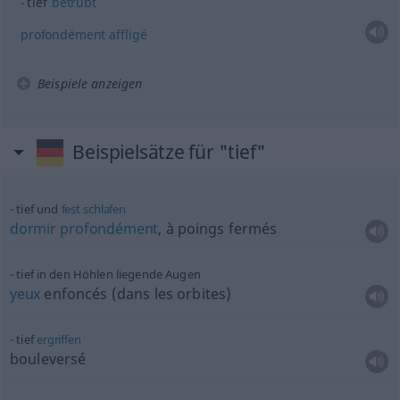
tief
betrübt
profondément
affligé
Beispiele anzeigen
Beispielsätze für "tief"
tief und
fest
schlafen
dormir
profondément
, à poings fermés
tief in den Höhlen liegende Augen
yeux
enfoncés (dans les orbites)
tief
ergriffen
bouleversé