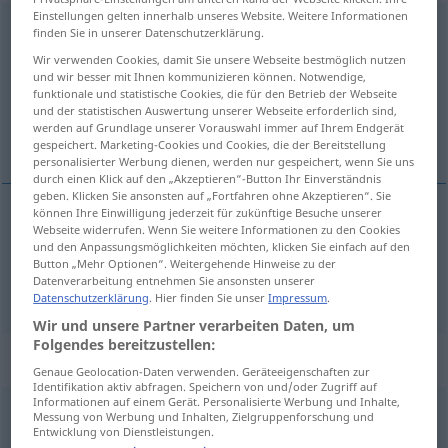
Einstellungen gelten innerhalb unseres Website. Weitere Informationen
ungeheuer
adj
finden Sie in unserer Datenschutzerklärung.
Wir verwenden Cookies, damit Sie unsere Webseite bestmöglich nutzen
Übersicht aller Übersetzungen
und wir besser mit Ihnen kommunizieren können. Notwendige,
(Für mehr Details die Übersetzung anklicken/antippen)
funktionale und statistische Cookies, die für den Betrieb der Webseite
und der statistischen Auswertung unserer Webseite erforderlich sind,
werden auf Grundlage unserer Vorauswahl immer auf Ihrem Endgerät
énorme, monstrueux
gespeichert. Marketing-Cookies und Cookies, die der Bereitstellung
personalisierter Werbung dienen, werden nur gespeichert, wenn Sie uns
durch einen Klick auf den „Akzeptieren“-Button Ihr Einverständnis
geben. Klicken Sie ansonsten auf „Fortfahren ohne Akzeptieren“. Sie
können Ihre Einwilligung jederzeit für zukünftige Besuche unserer
Webseite widerrufen. Wenn Sie weitere Informationen zu den Cookies
énorme
ungeheuer
und den Anpassungsmöglichkeiten möchten, klicken Sie einfach auf den
Button „Mehr Optionen“. Weitergehende Hinweise zu der
Datenverarbeitung entnehmen Sie ansonsten unserer
monstrueux
ungeheuer
Datenschutzerklärung
. Hier finden Sie unser
Impressum
.
Wir und unsere Partner verarbeiten Daten, um
Folgendes bereitzustellen:
„ungeheuer“
: Adverb
Genaue Geolocation-Daten verwenden. Geräteeigenschaften zur
Identifikation aktiv abfragen. Speichern von und/oder Zugriff auf
Informationen auf einem Gerät. Personalisierte Werbung und Inhalte,
ungeheuer
adv
Messung von Werbung und Inhalten, Zielgruppenforschung und
Entwicklung von Dienstleistungen.