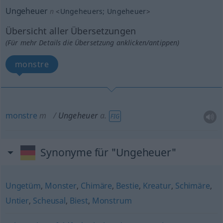
Ungeheuer
n
<
Ungeheuers
;
Ungeheuer
>
Übersicht aller Übersetzungen
(Für mehr Details die Übersetzung anklicken/antippen)
monstre
monstre
m
Ungeheuer
a.
FIG
Synonyme für "Ungeheuer"
Ungetüm
,
Monster
,
Chimäre
,
Bestie
,
Kreatur
,
Schimäre
,
Untier
,
Scheusal
,
Biest
,
Monstrum