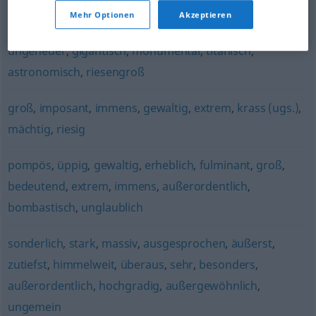
monströs
,
mächtig
,
immens
,
riesig
,
unermesslich
,
Mehr Optionen
Akzeptieren
kolossal
,
aberwitzig
,
gewaltig
,
überdimensional
,
ungeheuer
,
gigantisch
,
monumental
,
titanisch
,
astronomisch
,
riesengroß
groß
,
imposant
,
immens
,
gewaltig
,
extrem
,
krass (ugs.)
,
mächtig
,
riesig
pompös
,
üppig
,
gewaltig
,
erheblich
,
fulminant
,
groß
,
bedeutend
,
extrem
,
immens
,
außerordentlich
,
bombastisch
,
unglaublich
sonderlich
,
stark
,
massiv
,
ausgesprochen
,
äußerst
,
zutiefst
,
himmelweit
,
überaus
,
sehr
,
besonders
,
außerordentlich
,
hochgradig
,
außergewöhnlich
,
ungemein