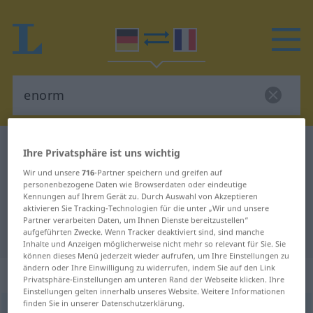
Deutsch-Französisch Wörterbuch
enorm
Ihre Privatsphäre ist uns wichtig
Deutsch-Französisch Übersetzung
Wir und unsere
716
-Partner speichern und greifen auf
personenbezogene Daten wie Browserdaten oder eindeutige
für "enorm"
Kennungen auf Ihrem Gerät zu. Durch Auswahl von Akzeptieren
aktivieren Sie Tracking-Technologien für die unter „Wir und unsere
Partner verarbeiten Daten, um Ihnen Dienste bereitzustellen“
"enorm" Französisch Übersetzung
aufgeführten Zwecke. Wenn Tracker deaktiviert sind, sind manche
Inhalte und Anzeigen möglicherweise nicht mehr so relevant für Sie. Sie
können dieses Menü jederzeit wieder aufrufen, um Ihre Einstellungen zu
ändern oder Ihre Einwilligung zu widerrufen, indem Sie auf den Link
„enorm“
: Adjektiv
Privatsphäre-Einstellungen am unteren Rand der Webseite klicken. Ihre
Einstellungen gelten innerhalb unseres Website. Weitere Informationen
finden Sie in unserer Datenschutzerklärung.
enorm
[eˈnɔrm]
adj