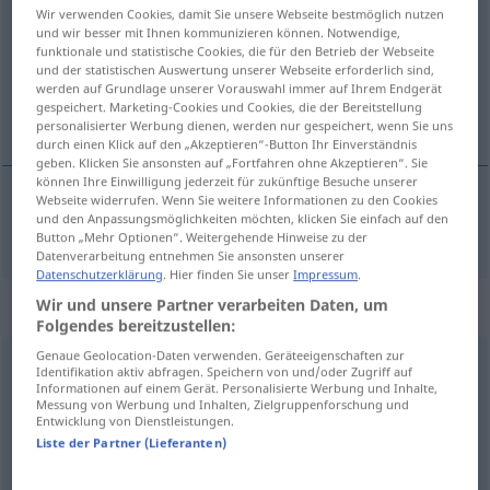
Wir verwenden Cookies, damit Sie unsere Webseite bestmöglich nutzen
und wir besser mit Ihnen kommunizieren können. Notwendige,
Übersicht aller Übersetzungen
funktionale und statistische Cookies, die für den Betrieb der Webseite
(Für mehr Details die Übersetzung anklicken/antippen)
und der statistischen Auswertung unserer Webseite erforderlich sind,
werden auf Grundlage unserer Vorauswahl immer auf Ihrem Endgerät
gespeichert. Marketing-Cookies und Cookies, die der Bereitstellung
énorme
personalisierter Werbung dienen, werden nur gespeichert, wenn Sie uns
durch einen Klick auf den „Akzeptieren“-Button Ihr Einverständnis
geben. Klicken Sie ansonsten auf „Fortfahren ohne Akzeptieren“. Sie
können Ihre Einwilligung jederzeit für zukünftige Besuche unserer
Webseite widerrufen. Wenn Sie weitere Informationen zu den Cookies
und den Anpassungsmöglichkeiten möchten, klicken Sie einfach auf den
énorme
enorm
Button „Mehr Optionen“. Weitergehende Hinweise zu der
Datenverarbeitung entnehmen Sie ansonsten unserer
Datenschutzerklärung
. Hier finden Sie unser
Impressum
.
Synonyme für "enorm"
Wir und unsere Partner verarbeiten Daten, um
Folgendes bereitzustellen:
Genaue Geolocation-Daten verwenden. Geräteeigenschaften zur
Identifikation aktiv abfragen. Speichern von und/oder Zugriff auf
sehr
,
allerhand (ugs.)
,
arg
,
haushoch
,
immens (geh.)
,
Informationen auf einem Gerät. Personalisierte Werbung und Inhalte,
Messung von Werbung und Inhalten, Zielgruppenforschung und
viel
,
tierisch (ugs.)
,
wesentlich
,
deutlich
,
erheblich
,
Entwicklung von Dienstleistungen.
Liste der Partner (Lieferanten)
ziemlich
,
ausnehmend
,
weit
,
ausgeprägt
,
beträchtlich