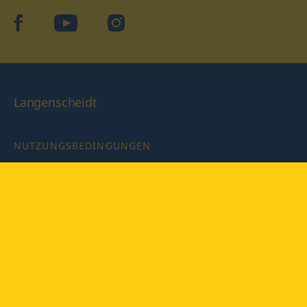
facebook
YouTube
Instagram
Langenscheidt
NUTZUNGSBEDINGUNGEN
DATENSCHUTZBESTIMMUNGEN
IMPRESSUM
PRIVATSPHÄRE-EINSTELLUNGEN
LATEINWÖRTERBUCH MIT CODE
Copyright © 2026 PONS Langenscheidt GmbH, Alle Rechte
vorbehalten.