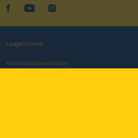
facebook
YouTube
Instagram
Langenscheidt
NUTZUNGSBEDINGUNGEN
DATENSCHUTZBESTIMMUNGEN
IMPRESSUM
PRIVATSPHÄRE-EINSTELLUNGEN
LATEINWÖRTERBUCH MIT CODE
Copyright © 2026 PONS Langenscheidt GmbH, Alle Rechte
vorbehalten.