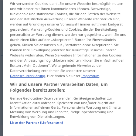
Wir verwenden Cookies, damit Sie unsere Webseite bestmöglich nutzen
ausgeprägt
und wir besser mit Ihnen kommunizieren können. Notwendige,
adjt
funktionale und statistische Cookies, die für den Betrieb der Webseite
und der statistischen Auswertung unserer Webseite erforderlich sind,
Übersicht aller Übersetzungen
werden auf Grundlage unserer Vorauswahl immer auf Ihrem Endgerät
(Für mehr Details die Übersetzung anklicken/antippen)
gespeichert. Marketing-Cookies und Cookies, die der Bereitstellung
personalisierter Werbung dienen, werden nur gespeichert, wenn Sie uns
durch einen Klick auf den „Akzeptieren“-Button Ihr Einverständnis
prononcé, marqué, accusé
geben. Klicken Sie ansonsten auf „Fortfahren ohne Akzeptieren“. Sie
können Ihre Einwilligung jederzeit für zukünftige Besuche unserer
Webseite widerrufen. Wenn Sie weitere Informationen zu den Cookies
und den Anpassungsmöglichkeiten möchten, klicken Sie einfach auf den
Button „Mehr Optionen“. Weitergehende Hinweise zu der
Datenverarbeitung entnehmen Sie ansonsten unserer
prononcé
ausgeprägt
Datenschutzerklärung
. Hier finden Sie unser
Impressum
.
Wir und unsere Partner verarbeiten Daten, um
marqué
ausgeprägt
Folgendes bereitzustellen:
Genaue Geolocation-Daten verwenden. Geräteeigenschaften zur
accusé
ausgeprägt
Identifikation aktiv abfragen. Speichern von und/oder Zugriff auf
Informationen auf einem Gerät. Personalisierte Werbung und Inhalte,
Messung von Werbung und Inhalten, Zielgruppenforschung und
Entwicklung von Dienstleistungen.
Liste der Partner (Lieferanten)
Synonyme für "ausgeprägt"