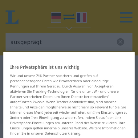
Deutsch-Französisch Wörterbuch
ausgeprägt
Ihre Privatsphäre ist uns wichtig
Deutsch-Französisch Übersetzung
Wir und unsere
716
-Partner speichern und greifen auf
personenbezogene Daten wie Browserdaten oder eindeutige
für "ausgeprägt"
Kennungen auf Ihrem Gerät zu. Durch Auswahl von Akzeptieren
aktivieren Sie Tracking-Technologien für die unter „Wir und unsere
Partner verarbeiten Daten, um Ihnen Dienste bereitzustellen“
"ausgeprägt" Französisch
aufgeführten Zwecke. Wenn Tracker deaktiviert sind, sind manche
Inhalte und Anzeigen möglicherweise nicht mehr so relevant für Sie. Sie
Übersetzung
können dieses Menü jederzeit wieder aufrufen, um Ihre Einstellungen zu
ändern oder Ihre Einwilligung zu widerrufen, indem Sie auf den Link
Privatsphäre-Einstellungen am unteren Rand der Webseite klicken. Ihre
Einstellungen gelten innerhalb unseres Website. Weitere Informationen
„ausgeprägt“
: als Adjektiv gebraucht
finden Sie in unserer Datenschutzerklärung.