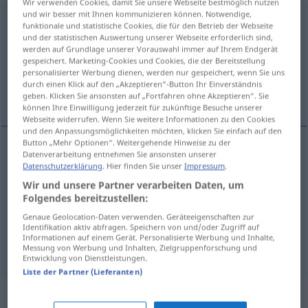
Wir verwenden Cookies, damit Sie unsere Webseite bestmöglich nutzen
und wir besser mit Ihnen kommunizieren können. Notwendige,
unübersehbar
adj
funktionale und statistische Cookies, die für den Betrieb der Webseite
und der statistischen Auswertung unserer Webseite erforderlich sind,
Übersicht aller Übersetzungen
werden auf Grundlage unserer Vorauswahl immer auf Ihrem Endgerät
gespeichert. Marketing-Cookies und Cookies, die der Bereitstellung
(Für mehr Details die Übersetzung anklicken/antippen)
personalisierter Werbung dienen, werden nur gespeichert, wenn Sie uns
durch einen Klick auf den „Akzeptieren“-Button Ihr Einverständnis
manifeste, patent
immense
geben. Klicken Sie ansonsten auf „Fortfahren ohne Akzeptieren“. Sie
können Ihre Einwilligung jederzeit für zukünftige Besuche unserer
Webseite widerrufen. Wenn Sie weitere Informationen zu den Cookies
und den Anpassungsmöglichkeiten möchten, klicken Sie einfach auf den
Button „Mehr Optionen“. Weitergehende Hinweise zu der
Datenverarbeitung entnehmen Sie ansonsten unserer
manifeste
unübersehbar
(≈ offenkundig)
Datenschutzerklärung
. Hier finden Sie unser
Impressum
.
Wir und unsere Partner verarbeiten Daten, um
patent
unübersehbar
Folgendes bereitzustellen:
Genaue Geolocation-Daten verwenden. Geräteeigenschaften zur
Identifikation aktiv abfragen. Speichern von und/oder Zugriff auf
Informationen auf einem Gerät. Personalisierte Werbung und Inhalte,
immense
unübersehbar
(≈ sehr groß)
Messung von Werbung und Inhalten, Zielgruppenforschung und
Entwicklung von Dienstleistungen.
Liste der Partner (Lieferanten)
Synonyme für "unübersehbar"