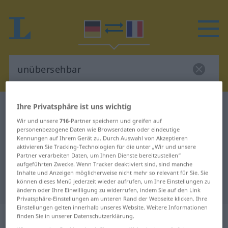
Ihre Privatsphäre ist uns wichtig
Deutsch-Französisch Wörterbuch
unübersehbar
Wir und unsere
716
-Partner speichern und greifen auf
Deutsch-Französisch Übersetzung
personenbezogene Daten wie Browserdaten oder eindeutige
für "unübersehbar"
Kennungen auf Ihrem Gerät zu. Durch Auswahl von Akzeptieren
aktivieren Sie Tracking-Technologien für die unter „Wir und unsere
Partner verarbeiten Daten, um Ihnen Dienste bereitzustellen“
aufgeführten Zwecke. Wenn Tracker deaktiviert sind, sind manche
"unübersehbar" Französisch
Inhalte und Anzeigen möglicherweise nicht mehr so relevant für Sie. Sie
können dieses Menü jederzeit wieder aufrufen, um Ihre Einstellungen zu
Übersetzung
ändern oder Ihre Einwilligung zu widerrufen, indem Sie auf den Link
Privatsphäre-Einstellungen am unteren Rand der Webseite klicken. Ihre
Einstellungen gelten innerhalb unseres Website. Weitere Informationen
„unübersehbar“
: Adjektiv
finden Sie in unserer Datenschutzerklärung.