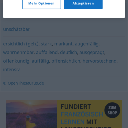
Mehr Optionen
Akzeptieren
plakativ
,
knallig
,
schreiend
,
grell
unschätzbar
ersichtlich (geh.)
,
stark
,
markant
,
augenfällig
,
wahrnehmbar
,
auffallend
,
deutlich
,
ausgeprägt
,
offenkundig
,
auffällig
,
offensichtlich
,
hervorstechend
,
intensiv
© OpenThesaurus.de