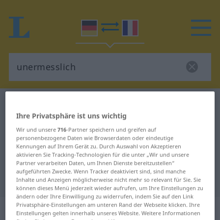
Deutsch-Französisch Wörterbuch
unermesslich
Ihre Privatsphäre ist uns wichtig
Deutsch-Französisch Übersetzung
Wir und unsere
716
-Partner speichern und greifen auf
für "unermesslich"
personenbezogene Daten wie Browserdaten oder eindeutige
Kennungen auf Ihrem Gerät zu. Durch Auswahl von Akzeptieren
aktivieren Sie Tracking-Technologien für die unter „Wir und unsere
"unermesslich" Französisch
Partner verarbeiten Daten, um Ihnen Dienste bereitzustellen“
aufgeführten Zwecke. Wenn Tracker deaktiviert sind, sind manche
Übersetzung
Inhalte und Anzeigen möglicherweise nicht mehr so relevant für Sie. Sie
können dieses Menü jederzeit wieder aufrufen, um Ihre Einstellungen zu
ändern oder Ihre Einwilligung zu widerrufen, indem Sie auf den Link
Privatsphäre-Einstellungen am unteren Rand der Webseite klicken. Ihre
„unermesslich“
: Adjektiv
Einstellungen gelten innerhalb unseres Website. Weitere Informationen