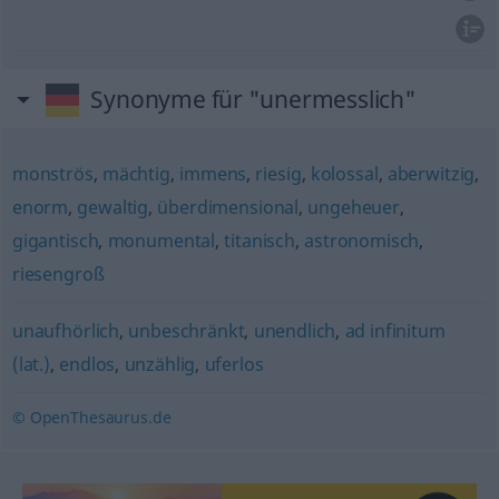
Synonyme für "unermesslich"
monströs
,
mächtig
,
immens
,
riesig
,
kolossal
,
aberwitzig
,
enorm
,
gewaltig
,
überdimensional
,
ungeheuer
,
gigantisch
,
monumental
,
titanisch
,
astronomisch
,
riesengroß
unaufhörlich
,
unbeschränkt
,
unendlich
,
ad infinitum
(lat.)
,
endlos
,
unzählig
,
uferlos
© OpenThesaurus.de