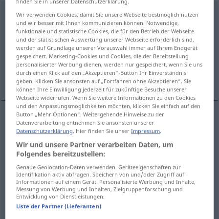
finden Sie in unserer Datenschutzerklärung.
unermesslich
adj
Wir verwenden Cookies, damit Sie unsere Webseite bestmöglich nutzen
und wir besser mit Ihnen kommunizieren können. Notwendige,
funktionale und statistische Cookies, die für den Betrieb der Webseite
Übersicht aller Übersetzungen
und der statistischen Auswertung unserer Webseite erforderlich sind,
(Für mehr Details die Übersetzung anklicken/antippen)
werden auf Grundlage unserer Vorauswahl immer auf Ihrem Endgerät
gespeichert. Marketing-Cookies und Cookies, die der Bereitstellung
personalisierter Werbung dienen, werden nur gespeichert, wenn Sie uns
immense, énorme, incommensurable,
durch einen Klick auf den „Akzeptieren“-Button Ihr Einverständnis
énorme, infini
geben. Klicken Sie ansonsten auf „Fortfahren ohne Akzeptieren“. Sie
können Ihre Einwilligung jederzeit für zukünftige Besuche unserer
Webseite widerrufen. Wenn Sie weitere Informationen zu den Cookies
und den Anpassungsmöglichkeiten möchten, klicken Sie einfach auf den
Button „Mehr Optionen“. Weitergehende Hinweise zu der
Datenverarbeitung entnehmen Sie ansonsten unserer
immense
unermesslich
Datenschutzerklärung
. Hier finden Sie unser
Impressum
.
Wir und unsere Partner verarbeiten Daten, um
énorme
unermesslich
Folgendes bereitzustellen:
Genaue Geolocation-Daten verwenden. Geräteeigenschaften zur
incommensurable
unermesslich
Identifikation aktiv abfragen. Speichern von und/oder Zugriff auf
Informationen auf einem Gerät. Personalisierte Werbung und Inhalte,
Messung von Werbung und Inhalten, Zielgruppenforschung und
énorme
unermesslich
Menge
Entwicklung von Dienstleistungen.
Liste der Partner (Lieferanten)