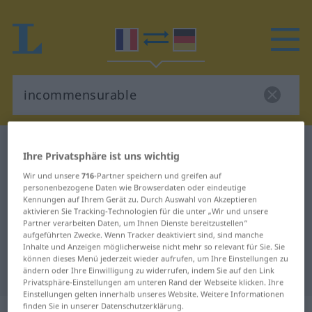
Französisch-Deutsch Wörterbuch
Ihre Privatsphäre ist uns wichtig
incommensurable
Wir und unsere
716
-Partner speichern und greifen auf
Französisch-Deutsch Übersetzung
personenbezogene Daten wie Browserdaten oder eindeutige
Kennungen auf Ihrem Gerät zu. Durch Auswahl von Akzeptieren
für "incommensurable"
aktivieren Sie Tracking-Technologien für die unter „Wir und unsere
Partner verarbeiten Daten, um Ihnen Dienste bereitzustellen“
aufgeführten Zwecke. Wenn Tracker deaktiviert sind, sind manche
"incommensurable" Deutsch
Inhalte und Anzeigen möglicherweise nicht mehr so relevant für Sie. Sie
können dieses Menü jederzeit wieder aufrufen, um Ihre Einstellungen zu
Übersetzung
ändern oder Ihre Einwilligung zu widerrufen, indem Sie auf den Link
Privatsphäre-Einstellungen am unteren Rand der Webseite klicken. Ihre
Einstellungen gelten innerhalb unseres Website. Weitere Informationen
finden Sie in unserer Datenschutzerklärung.