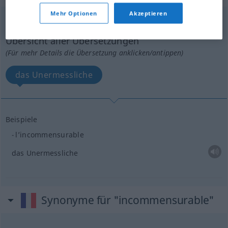
Mehr Optionen
Akzeptieren
incommensurable
[ɛ̃kɔmɑ̃syʀabl]
m
Übersicht aller Übersetzungen
(Für mehr Details die Übersetzung anklicken/antippen)
das Unermessliche
Beispiele
l’incommensurable
das Unermessliche
Synonyme für "incommensurable"