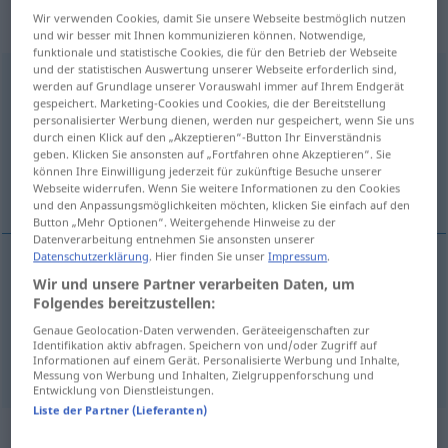
„incommensurable“
: adjectif
Wir verwenden Cookies, damit Sie unsere Webseite bestmöglich nutzen
(qualificatif)
und wir besser mit Ihnen kommunizieren können. Notwendige,
funktionale und statistische Cookies, die für den Betrieb der Webseite
und der statistischen Auswertung unserer Webseite erforderlich sind,
incommensurable
[ɛ̃kɔmɑ̃syʀabl]
adj
werden auf Grundlage unserer Vorauswahl immer auf Ihrem Endgerät
gespeichert. Marketing-Cookies und Cookies, die der Bereitstellung
Übersicht aller Übersetzungen
personalisierter Werbung dienen, werden nur gespeichert, wenn Sie uns
durch einen Klick auf den „Akzeptieren“-Button Ihr Einverständnis
(Für mehr Details die Übersetzung anklicken/antippen)
geben. Klicken Sie ansonsten auf „Fortfahren ohne Akzeptieren“. Sie
können Ihre Einwilligung jederzeit für zukünftige Besuche unserer
inkommensurabel
maßlos
Webseite widerrufen. Wenn Sie weitere Informationen zu den Cookies
und den Anpassungsmöglichkeiten möchten, klicken Sie einfach auf den
Button „Mehr Optionen“. Weitergehende Hinweise zu der
Datenverarbeitung entnehmen Sie ansonsten unserer
Datenschutzerklärung
. Hier finden Sie unser
Impressum
.
Wir und unsere Partner verarbeiten Daten, um
inkommensurabel
incommensurable
MATH
Folgendes bereitzustellen:
Genaue Geolocation-Daten verwenden. Geräteeigenschaften zur
Identifikation aktiv abfragen. Speichern von und/oder Zugriff auf
maßlos
incommensurable
(≈ démesuré)
Informationen auf einem Gerät. Personalisierte Werbung und Inhalte,
FIG
Messung von Werbung und Inhalten, Zielgruppenforschung und
Entwicklung von Dienstleistungen.
Liste der Partner (Lieferanten)
„incommensurable“
: masculin