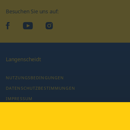
Besuchen Sie uns auf:
facebook
YouTube
Instagram
Langenscheidt
NUTZUNGSBEDINGUNGEN
DATENSCHUTZBESTIMMUNGEN
IMPRESSUM
PRIVATSPHÄRE-EINSTELLUNGEN
LATEINWÖRTERBUCH MIT CODE