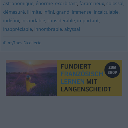
astronomique
,
énorme
,
exorbitant
,
faramineux
,
colossal
,
démesuré
,
illimité
,
infini
,
grand
,
immense
,
incalculable
,
indéfini
,
insondable
,
considérable
,
important
,
inappréciable
,
innombrable
,
abyssal
© myThes Dicollecte