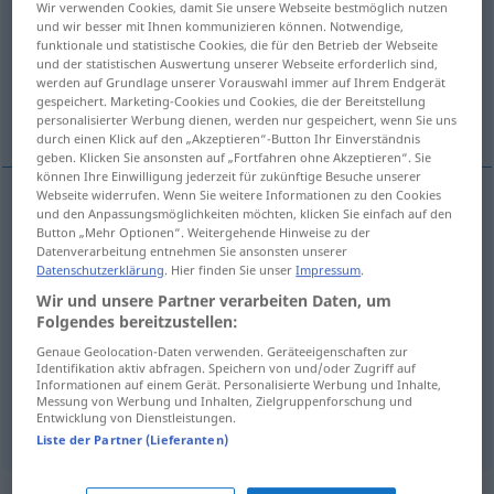
Wir verwenden Cookies, damit Sie unsere Webseite bestmöglich nutzen
und wir besser mit Ihnen kommunizieren können. Notwendige,
Übersicht aller Übersetzungen
funktionale und statistische Cookies, die für den Betrieb der Webseite
und der statistischen Auswertung unserer Webseite erforderlich sind,
(Für mehr Details die Übersetzung anklicken/antippen)
werden auf Grundlage unserer Vorauswahl immer auf Ihrem Endgerät
gespeichert. Marketing-Cookies und Cookies, die der Bereitstellung
sans limites, illimité, sans fin, interminable
personalisierter Werbung dienen, werden nur gespeichert, wenn Sie uns
durch einen Klick auf den „Akzeptieren“-Button Ihr Einverständnis
geben. Klicken Sie ansonsten auf „Fortfahren ohne Akzeptieren“. Sie
können Ihre Einwilligung jederzeit für zukünftige Besuche unserer
Webseite widerrufen. Wenn Sie weitere Informationen zu den Cookies
und den Anpassungsmöglichkeiten möchten, klicken Sie einfach auf den
sans limites
uferlos
Button „Mehr Optionen“. Weitergehende Hinweise zu der
Datenverarbeitung entnehmen Sie ansonsten unserer
Datenschutzerklärung
. Hier finden Sie unser
Impressum
.
illimité
uferlos
Gebiet, Thema
Wir und unsere Partner verarbeiten Daten, um
Folgendes bereitzustellen:
sans
fin
uferlos
Debatte
Genaue Geolocation-Daten verwenden. Geräteeigenschaften zur
Identifikation aktiv abfragen. Speichern von und/oder Zugriff auf
interminable
uferlos
Informationen auf einem Gerät. Personalisierte Werbung und Inhalte,
Messung von Werbung und Inhalten, Zielgruppenforschung und
Entwicklung von Dienstleistungen.
Liste der Partner (Lieferanten)