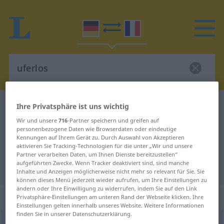
Deutsch-Französisch Wörterbuch
uferlos
Ihre Privatsphäre ist uns wichtig
Deutsch-Französisch Übersetzung
Wir und unsere
716
-Partner speichern und greifen auf
personenbezogene Daten wie Browserdaten oder eindeutige
für "uferlos"
Kennungen auf Ihrem Gerät zu. Durch Auswahl von Akzeptieren
aktivieren Sie Tracking-Technologien für die unter „Wir und unsere
Partner verarbeiten Daten, um Ihnen Dienste bereitzustellen“
aufgeführten Zwecke. Wenn Tracker deaktiviert sind, sind manche
"uferlos" Französisch Übersetzung
Inhalte und Anzeigen möglicherweise nicht mehr so relevant für Sie. Sie
können dieses Menü jederzeit wieder aufrufen, um Ihre Einstellungen zu
ändern oder Ihre Einwilligung zu widerrufen, indem Sie auf den Link
„uferlos“
: Adjektiv
Privatsphäre-Einstellungen am unteren Rand der Webseite klicken. Ihre
Einstellungen gelten innerhalb unseres Website. Weitere Informationen
finden Sie in unserer Datenschutzerklärung.
uferlos
adj