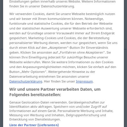
Einstellungen gelten innerhalb unseres Website. Weitere Informationen
finden Sie in unserer Datenschutzerklärung.
Übersicht aller Übersetzungen
Wir verwenden Cookies, damit Sie unsere Webseite bestmöglich nutzen
(Für mehr Details die Übersetzung anklicken/antippen)
und wir besser mit Ihnen kommunizieren können. Notwendige,
funktionale und statistische Cookies, die für den Betrieb der Webseite
und der statistischen Auswertung unserer Webseite erforderlich sind,
à l’arrière, derrière, en arrière, au fond, à la
werden auf Grundlage unserer Vorauswahl immer auf Ihrem Endgerät
fin
gespeichert. Marketing-Cookies und Cookies, die der Bereitstellung
personalisierter Werbung dienen, werden nur gespeichert, wenn Sie uns
durch einen Klick auf den „Akzeptieren“-Button Ihr Einverständnis
geben. Klicken Sie ansonsten auf „Fortfahren ohne Akzeptieren“. Sie
können Ihre Einwilligung jederzeit für zukünftige Besuche unserer
Webseite widerrufen. Wenn Sie weitere Informationen zu den Cookies
à l’arrière
hinten
und den Anpassungsmöglichkeiten möchten, klicken Sie einfach auf den
Button „Mehr Optionen“. Weitergehende Hinweise zu der
Datenverarbeitung entnehmen Sie ansonsten unserer
derrière
hinten
Datenschutzerklärung
. Hier finden Sie unser
Impressum
.
Wir und unsere Partner verarbeiten Daten, um
en
arrière
hinten
in einer Reihe
Folgendes bereitzustellen:
Genaue Geolocation-Daten verwenden. Geräteeigenschaften zur
au
fond
hinten
(≈ im Hintergrund)
Identifikation aktiv abfragen. Speichern von und/oder Zugriff auf
Informationen auf einem Gerät. Personalisierte Werbung und Inhalte,
Messung von Werbung und Inhalten, Zielgruppenforschung und
à la
fin
hinten
(≈ am Ende)
Entwicklung von Dienstleistungen.
Liste der Partner (Lieferanten)