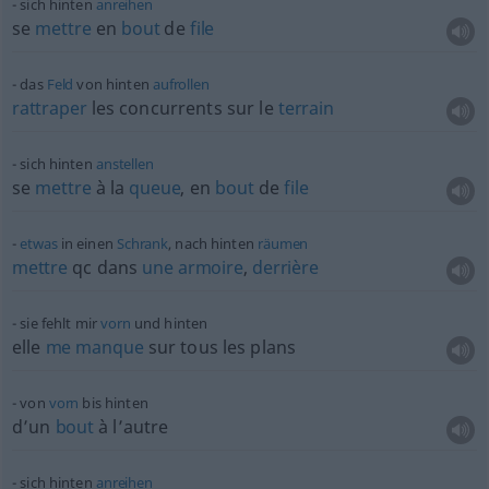
sich hinten
anreihen
se
mettre
en
bout
de
file
das
Feld
von hinten
aufrollen
rattraper
les concurrents sur le
terrain
sich hinten
anstellen
se
mettre
à la
queue
, en
bout
de
file
etwas
in einen
Schrank
, nach hinten
räumen
mettre
qc
dans
une
armoire
,
derrière
sie fehlt mir
vorn
und hinten
elle
me
manque
sur tous les plans
von
vorn
bis hinten
d’un
bout
à l’autre
sich hinten
anreihen