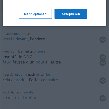
Mehr Optionen
Akzeptieren
Beispielsätze für "hinten"
nach
vorn
, hinten
vers
le
devant
, l’arrière
von
vorn
bis hinten
erlogen
inventé de
A
à
Z
faux
, fausse d’un
bout
à l’autre
der
Schuss
ging
nach hinten
los
cela
a
produit
l’effet
contraire
sich hinten
hinstellen
se
mettre
derrière