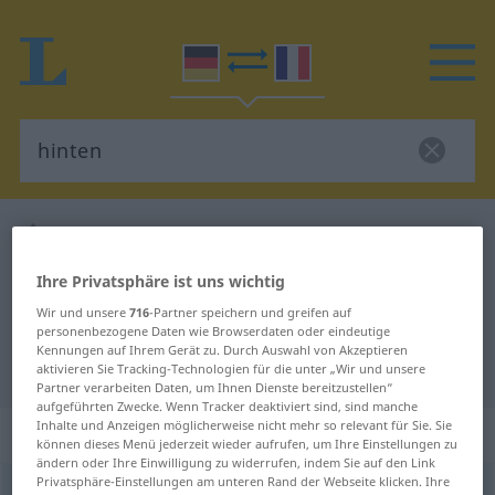
Deutsch-Französisch Wörterbuch
hinten
Deutsch-Französisch Übersetzung
Ihre Privatsphäre ist uns wichtig
für "hinten"
Wir und unsere
716
-Partner speichern und greifen auf
personenbezogene Daten wie Browserdaten oder eindeutige
Kennungen auf Ihrem Gerät zu. Durch Auswahl von Akzeptieren
"hinten" Französisch Übersetzung
aktivieren Sie Tracking-Technologien für die unter „Wir und unsere
Partner verarbeiten Daten, um Ihnen Dienste bereitzustellen“
aufgeführten Zwecke. Wenn Tracker deaktiviert sind, sind manche
Inhalte und Anzeigen möglicherweise nicht mehr so relevant für Sie. Sie
„hinten“
: Adverb
können dieses Menü jederzeit wieder aufrufen, um Ihre Einstellungen zu
ändern oder Ihre Einwilligung zu widerrufen, indem Sie auf den Link
Privatsphäre-Einstellungen am unteren Rand der Webseite klicken. Ihre
hinten
[ˈhɪntən]
adv