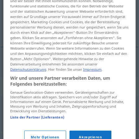
und wir besser mit Ihnen kommunizieren können. Notwendige,
funktionale und statistische Cookies, die für den Betrieb der Webseite
Übersicht aller Übersetzungen
und der statistischen Auswertung unserer Webseite erforderlich sind,
werden auf Grundlage unserer Vorauswahl immer auf Ihrem Endgerät
(Für mehr Details die Übersetzung anklicken/antippen)
gespeichert. Marketing-Cookies und Cookies, die der Bereitstellung
personalisierter Werbung dienen, werden nur gespeichert, wenn Sie uns
Z, z
durch einen Klick auf den „Akzeptieren“-Button Ihr Einverständnis
geben. Klicken Sie ansonsten auf „Fortfahren ohne Akzeptieren“. Sie
können Ihre Einwilligung jederzeit für zukünftige Besuche unserer
Webseite widerrufen. Wenn Sie weitere Informationen zu den Cookies
und den Anpassungsmöglichkeiten möchten, klicken Sie einfach auf den
Button „Mehr Optionen“. Weitergehende Hinweise zu der
Z, z
n
Z
Datenverarbeitung entnehmen Sie ansonsten unserer
Datenschutzerklärung
. Hier finden Sie unser
Impressum
.
Wir und unsere Partner verarbeiten Daten, um
Folgendes bereitzustellen:
Beispielsätze für "Z"
Genaue Geolocation-Daten verwenden. Geräteeigenschaften zur
Identifikation aktiv abfragen. Speichern von und/oder Zugriff auf
Informationen auf einem Gerät. Personalisierte Werbung und Inhalte,
Messung von Werbung und Inhalten, Zielgruppenforschung und
de
A
à Z
Entwicklung von Dienstleistungen.
von
A
bis Z
Liste der Partner (Lieferanten)
Mehr Optionen
Akzeptieren