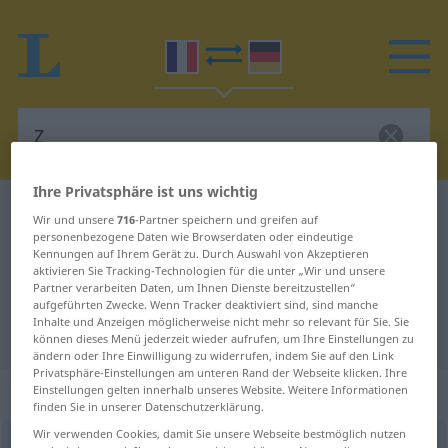
Ihre Privatsphäre ist uns wichtig
Französisch-Deutsch Wörterbuch
Z
Wir und unsere
716
-Partner speichern und greifen auf
personenbezogene Daten wie Browserdaten oder eindeutige
Französisch-Deutsch Übersetzung
Kennungen auf Ihrem Gerät zu. Durch Auswahl von Akzeptieren
für "Z"
aktivieren Sie Tracking-Technologien für die unter „Wir und unsere
Partner verarbeiten Daten, um Ihnen Dienste bereitzustellen“
aufgeführten Zwecke. Wenn Tracker deaktiviert sind, sind manche
Inhalte und Anzeigen möglicherweise nicht mehr so relevant für Sie. Sie
"Z" Deutsch Übersetzung
können dieses Menü jederzeit wieder aufrufen, um Ihre Einstellungen zu
ändern oder Ihre Einwilligung zu widerrufen, indem Sie auf den Link
Privatsphäre-Einstellungen am unteren Rand der Webseite klicken. Ihre
„Z“
Einstellungen gelten innerhalb unseres Website. Weitere Informationen
finden Sie in unserer Datenschutzerklärung.
Wir verwenden Cookies, damit Sie unsere Webseite bestmöglich nutzen
Z
,
z
[zɛd]
m
<
inv
>