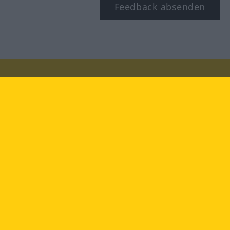
Feedback absenden
Besuchen Sie uns auf:
facebook
YouTube
Instagram
Langenscheidt
NUTZUNGSBEDINGUNGEN
DATENSCHUTZBESTIMMUNGEN