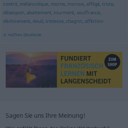
contrit
,
mélancolique
,
morne
,
morose
,
affligé
,
triste
,
désespoir
,
abattement
,
tourment
,
souffrance
,
déchirement
,
deuil
,
tristesse
,
chagrin
,
affliction
© myThes Dicollecte
Sagen Sie uns Ihre Meinung!