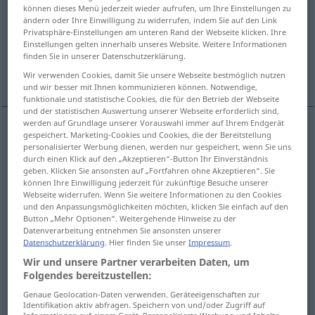
können dieses Menü jederzeit wieder aufrufen, um Ihre Einstellungen zu
ändern oder Ihre Einwilligung zu widerrufen, indem Sie auf den Link
Übersicht aller Übersetzungen
Privatsphäre-Einstellungen am unteren Rand der Webseite klicken. Ihre
(Für mehr Details die Übersetzung anklicken/antippen)
Einstellungen gelten innerhalb unseres Website. Weitere Informationen
finden Sie in unserer Datenschutzerklärung.
Schmerz
Schmerz, Leid
Wir verwenden Cookies, damit Sie unsere Webseite bestmöglich nutzen
und wir besser mit Ihnen kommunizieren können. Notwendige,
funktionale und statistische Cookies, die für den Betrieb der Webseite
und der statistischen Auswertung unserer Webseite erforderlich sind,
werden auf Grundlage unserer Vorauswahl immer auf Ihrem Endgerät
gespeichert. Marketing-Cookies und Cookies, die der Bereitstellung
Schmerz
m
douleur
personalisierter Werbung dienen, werden nur gespeichert, wenn Sie uns
durch einen Klick auf den „Akzeptieren“-Button Ihr Einverständnis
geben. Klicken Sie ansonsten auf „Fortfahren ohne Akzeptieren“. Sie
können Ihre Einwilligung jederzeit für zukünftige Besuche unserer
Webseite widerrufen. Wenn Sie weitere Informationen zu den Cookies
Beispiele
und den Anpassungsmöglichkeiten möchten, klicken Sie einfach auf den
Button „Mehr Optionen“. Weitergehende Hinweise zu der
pl
douleurs
Datenverarbeitung entnehmen Sie ansonsten unserer
Datenschutzerklärung
. Hier finden Sie unser
Impressum
.
fpl
(Geburts)Wehen
Wir und unsere Partner verarbeiten Daten, um
Folgendes bereitzustellen:
Genaue Geolocation-Daten verwenden. Geräteeigenschaften zur
Identifikation aktiv abfragen. Speichern von und/oder Zugriff auf