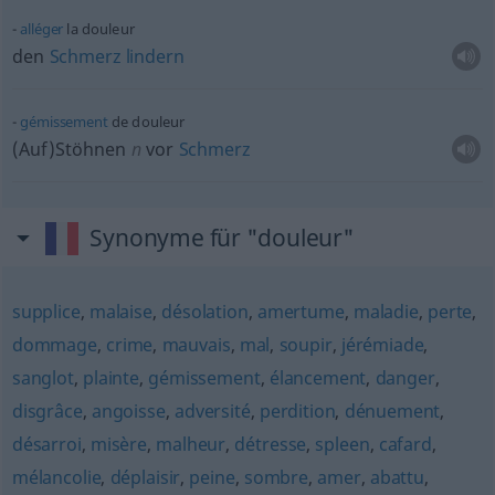
alléger
la douleur
den
Schmerz
lindern
gémissement
de douleur
(Auf)Stöhnen
n
vor
Schmerz
Synonyme für "douleur"
supplice
,
malaise
,
désolation
,
amertume
,
maladie
,
perte
,
dommage
,
crime
,
mauvais
,
mal
,
soupir
,
jérémiade
,
sanglot
,
plainte
,
gémissement
,
élancement
,
danger
,
disgrâce
,
angoisse
,
adversité
,
perdition
,
dénuement
,
désarroi
,
misère
,
malheur
,
détresse
,
spleen
,
cafard
,
mélancolie
,
déplaisir
,
peine
,
sombre
,
amer
,
abattu
,