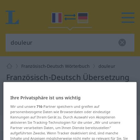
Französisch-Deutsch Wörterbuch
douleur
Französisch-Deutsch Übersetzung
für "douleur"
Ihre Privatsphäre ist uns wichtig
"douleur" Deutsch Übersetzung
Wir und unsere
716
-Partner speichern und greifen auf
personenbezogene Daten wie Browserdaten oder eindeutige
Kennungen auf Ihrem Gerät zu. Durch Auswahl von Akzeptieren
„douleur“
: féminin
aktivieren Sie Tracking-Technologien für die unter „Wir und unsere
Partner verarbeiten Daten, um Ihnen Dienste bereitzustellen“
aufgeführten Zwecke. Wenn Tracker deaktiviert sind, sind manche
Inhalte und Anzeigen möglicherweise nicht mehr so relevant für Sie. Sie
douleur
[dulœʀ]
f