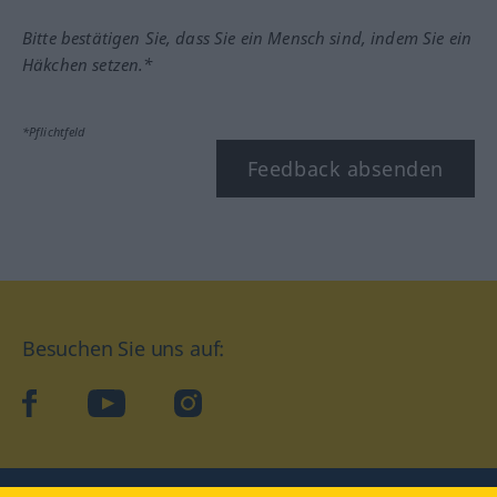
Bitte bestätigen Sie, dass Sie ein Mensch sind, indem Sie ein
Häkchen setzen.*
*Pflichtfeld
Feedback absenden
Besuchen Sie uns auf:
facebook
YouTube
Instagram