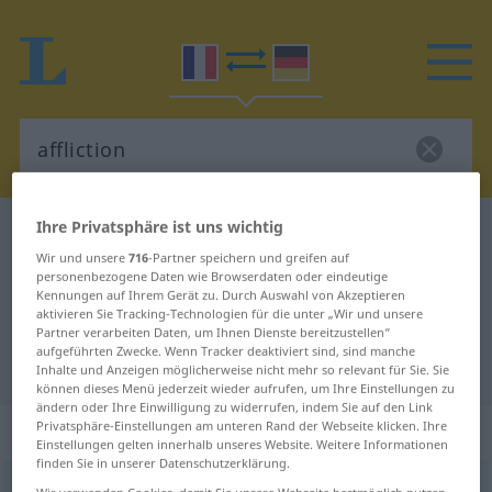
Ihre Privatsphäre ist uns wichtig
Französisch-Deutsch Wörterbuch
affliction
Wir und unsere
716
-Partner speichern und greifen auf
Französisch-Deutsch Übersetzung
personenbezogene Daten wie Browserdaten oder eindeutige
Kennungen auf Ihrem Gerät zu. Durch Auswahl von Akzeptieren
für "affliction"
aktivieren Sie Tracking-Technologien für die unter „Wir und unsere
Partner verarbeiten Daten, um Ihnen Dienste bereitzustellen“
aufgeführten Zwecke. Wenn Tracker deaktiviert sind, sind manche
"affliction" Deutsch Übersetzung
Inhalte und Anzeigen möglicherweise nicht mehr so relevant für Sie. Sie
können dieses Menü jederzeit wieder aufrufen, um Ihre Einstellungen zu
ändern oder Ihre Einwilligung zu widerrufen, indem Sie auf den Link
„affliction“
: féminin
Privatsphäre-Einstellungen am unteren Rand der Webseite klicken. Ihre
Einstellungen gelten innerhalb unseres Website. Weitere Informationen
finden Sie in unserer Datenschutzerklärung.
affliction
[afliksjõ]
f
ST/S
Wir verwenden Cookies, damit Sie unsere Webseite bestmöglich nutzen