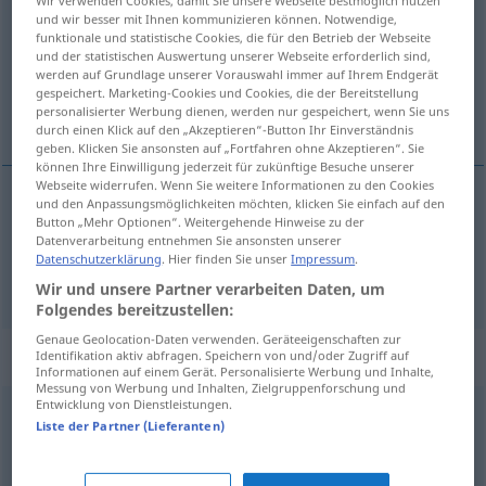
und wir besser mit Ihnen kommunizieren können. Notwendige,
funktionale und statistische Cookies, die für den Betrieb der Webseite
Übersicht aller Übersetzungen
und der statistischen Auswertung unserer Webseite erforderlich sind,
(Für mehr Details die Übersetzung anklicken/antippen)
werden auf Grundlage unserer Vorauswahl immer auf Ihrem Endgerät
gespeichert. Marketing-Cookies und Cookies, die der Bereitstellung
personalisierter Werbung dienen, werden nur gespeichert, wenn Sie uns
Betrübnis, Bekümmernis
durch einen Klick auf den „Akzeptieren“-Button Ihr Einverständnis
geben. Klicken Sie ansonsten auf „Fortfahren ohne Akzeptieren“. Sie
können Ihre Einwilligung jederzeit für zukünftige Besuche unserer
Webseite widerrufen. Wenn Sie weitere Informationen zu den Cookies
und den Anpassungsmöglichkeiten möchten, klicken Sie einfach auf den
Button „Mehr Optionen“. Weitergehende Hinweise zu der
Betrübnis
f
affliction
Datenverarbeitung entnehmen Sie ansonsten unserer
Datenschutzerklärung
. Hier finden Sie unser
Impressum
.
Bekümmernis
f
affliction
Wir und unsere Partner verarbeiten Daten, um
Folgendes bereitzustellen:
Genaue Geolocation-Daten verwenden. Geräteeigenschaften zur
Synonyme für "affliction"
Identifikation aktiv abfragen. Speichern von und/oder Zugriff auf
Informationen auf einem Gerät. Personalisierte Werbung und Inhalte,
Messung von Werbung und Inhalten, Zielgruppenforschung und
Entwicklung von Dienstleistungen.
Liste der Partner (Lieferanten)
supplice
,
malaise
,
désolation
,
amertume
,
mal
,
adversité
,
malchance
,
revers
,
fatalité
,
infortune
,
épreuve
,
drame
,