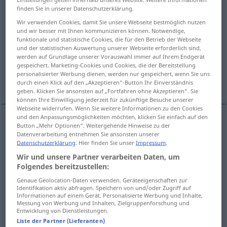
finden Sie in unserer Datenschutzerklärung.
Übersicht aller Übersetzungen
Wir verwenden Cookies, damit Sie unsere Webseite bestmöglich nutzen
(Für mehr Details die Übersetzung anklicken/antippen)
und wir besser mit Ihnen kommunizieren können. Notwendige,
funktionale und statistische Cookies, die für den Betrieb der Webseite
und der statistischen Auswertung unserer Webseite erforderlich sind,
Petzer, Petze
Mucker, Heuchler
werden auf Grundlage unserer Vorauswahl immer auf Ihrem Endgerät
gespeichert. Marketing-Cookies und Cookies, die der Bereitstellung
personalisierter Werbung dienen, werden nur gespeichert, wenn Sie uns
Küchenschabe
durch einen Klick auf den „Akzeptieren“-Button Ihr Einverständnis
geben. Klicken Sie ansonsten auf „Fortfahren ohne Akzeptieren“. Sie
können Ihre Einwilligung jederzeit für zukünftige Besuche unserer
Webseite widerrufen. Wenn Sie weitere Informationen zu den Cookies
und den Anpassungsmöglichkeiten möchten, klicken Sie einfach auf den
Button „Mehr Optionen“. Weitergehende Hinweise zu der
Petzer
m
cafard
a.
<
>
ÉCOLE
PÉJ
M,F
Datenverarbeitung entnehmen Sie ansonsten unserer
Datenschutzerklärung
. Hier finden Sie unser
Impressum
.
Petze
f
cafard
Wir und unsere Partner verarbeiten Daten, um
Folgendes bereitzustellen:
Genaue Geolocation-Daten verwenden. Geräteeigenschaften zur
Beispiele
Identifikation aktiv abfragen. Speichern von und/oder Zugriff auf
Informationen auf einem Gerät. Personalisierte Werbung und Inhalte,
avoir le cafard
FAM
Messung von Werbung und Inhalten, Zielgruppenforschung und
Entwicklung von Dienstleistungen.
trübsinnig
,
trübselig
, deprimiert
Liste der Partner (Lieferanten)