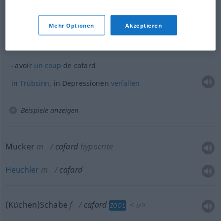
avoir le cafard
FAM
Mehr Optionen
Akzeptieren
down
sein
avoir
un
coup
de cafard
in
Trübsinn
, in Depressionen
verfallen
Beispiele anzeigen
Mucker
m
cafard
hypocrite
Heuchler
m
cafard
(Küchen)Schabe
f
cafard
<
>
ZOOL
M