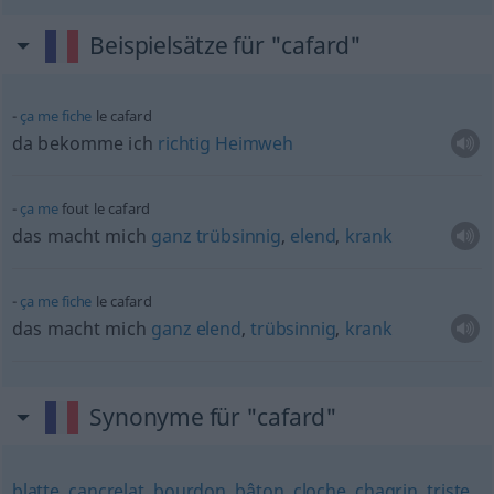
Beispielsätze für "cafard"
ça
me
fiche
le cafard
da bekomme ich
richtig
Heimweh
ça
me
fout le cafard
das macht mich
ganz
trübsinnig
,
elend
,
krank
ça
me
fiche
le cafard
das macht mich
ganz
elend
,
trübsinnig
,
krank
Synonyme für "cafard"
blatte
,
cancrelat
,
bourdon
,
bâton
,
cloche
,
chagrin
,
triste
,