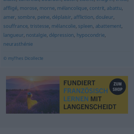
affligé
,
morose
,
morne
,
mélancolique
,
contrit
,
abattu
,
amer
,
sombre
,
peine
,
déplaisir
,
affliction
,
douleur
,
souffrance
,
tristesse
,
mélancolie
,
spleen
,
abattement
,
langueur
,
nostalgie
,
dépression
,
hypocondrie
,
neurasthénie
© myThes Dicollecte