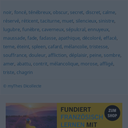
noir
,
foncé
,
ténébreux
,
obscur
,
secret
,
discret
,
calme
,
réservé
,
réticent
,
taciturne
,
muet
,
silencieux
,
sinistre
,
lugubre
,
funèbre
,
caverneux
,
sépulcral
,
ennuyeux
,
maussade
,
fade
,
fadasse
,
apathique
,
décoloré
,
effacé
,
terne
,
éteint
,
spleen
,
cafard
,
mélancolie
,
tristesse
,
souffrance
,
douleur
,
affliction
,
déplaisir
,
peine
,
sombre
,
amer
,
abattu
,
contrit
,
mélancolique
,
morose
,
affligé
,
triste
,
chagrin
© myThes Dicollecte