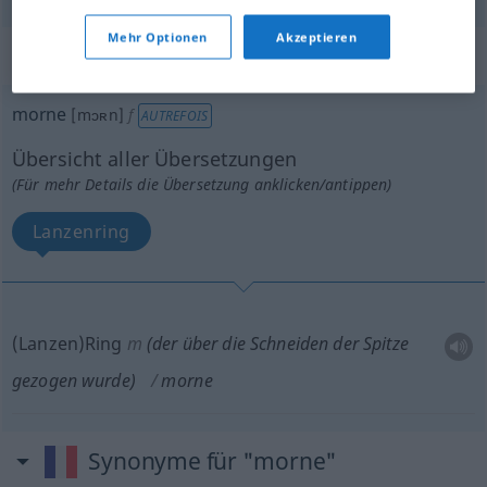
Mehr Optionen
Akzeptieren
„morne“
: féminin
morne
[mɔʀn]
f
AUTREFOIS
Übersicht aller Übersetzungen
(Für mehr Details die Übersetzung anklicken/antippen)
Lanzenring
(Lanzen)Ring
m
(der über die Schneiden der Spitze
gezogen wurde)
morne
Synonyme für "morne"