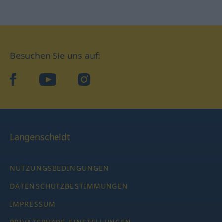
Besuchen Sie uns auf:
facebook
YouTube
Instagram
Langenscheidt
NUTZUNGSBEDINGUNGEN
DATENSCHUTZBESTIMMUNGEN
IMPRESSUM
PRIVATSPHÄRE-EINSTELLUNGEN