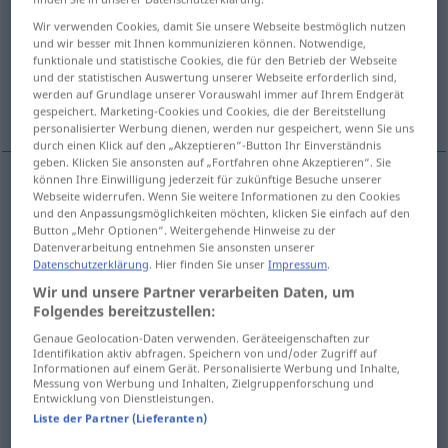
Wir verwenden Cookies, damit Sie unsere Webseite bestmöglich nutzen
Übersicht aller Übersetzungen
und wir besser mit Ihnen kommunizieren können. Notwendige,
funktionale und statistische Cookies, die für den Betrieb der Webseite
(Für mehr Details die Übersetzung anklicken/antippen)
und der statistischen Auswertung unserer Webseite erforderlich sind,
werden auf Grundlage unserer Vorauswahl immer auf Ihrem Endgerät
trübselig, trübsinnig, trist, trostlos, öde
gespeichert. Marketing-Cookies und Cookies, die der Bereitstellung
personalisierter Werbung dienen, werden nur gespeichert, wenn Sie uns
durch einen Klick auf den „Akzeptieren“-Button Ihr Einverständnis
geben. Klicken Sie ansonsten auf „Fortfahren ohne Akzeptieren“. Sie
können Ihre Einwilligung jederzeit für zukünftige Besuche unserer
Webseite widerrufen. Wenn Sie weitere Informationen zu den Cookies
trübselig
morne
und den Anpassungsmöglichkeiten möchten, klicken Sie einfach auf den
Button „Mehr Optionen“. Weitergehende Hinweise zu der
Datenverarbeitung entnehmen Sie ansonsten unserer
a.
trübsinnig
morne
personne
Datenschutzerklärung
. Hier finden Sie unser
Impressum
.
Wir und unsere Partner verarbeiten Daten, um
a.
trist
morne
existence, paysage
Folgendes bereitzustellen:
Genaue Geolocation-Daten verwenden. Geräteeigenschaften zur
trostlos
morne
Identifikation aktiv abfragen. Speichern von und/oder Zugriff auf
Informationen auf einem Gerät. Personalisierte Werbung und Inhalte,
Messung von Werbung und Inhalten, Zielgruppenforschung und
öde
morne
Entwicklung von Dienstleistungen.
Liste der Partner (Lieferanten)