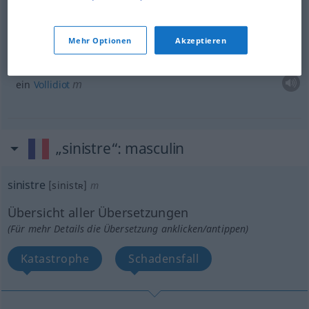
ein elender
Lump
Mehr Optionen
Akzeptieren
un
sinistre
imbécile
m
ein
Vollidiot
„sinistre“
: masculin
sinistre
[sinistʀ]
m
Übersicht aller Übersetzungen
(Für mehr Details die Übersetzung anklicken/antippen)
Katastrophe
Schadensfall