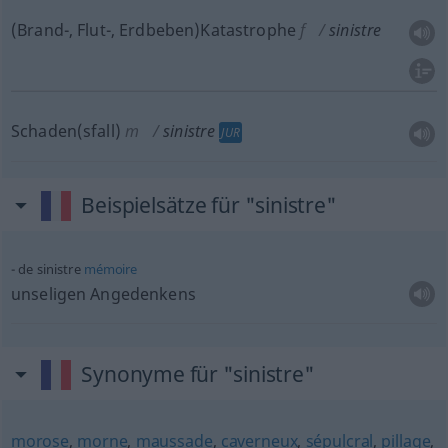
(Brand-, Flut-, Erdbeben)Katastrophe
f
sinistre
Schaden(sfall)
m
sinistre
JUR
Beispielsätze für "sinistre"
de sinistre
mémoire
unseligen Angedenkens
Synonyme für "sinistre"
morose
,
morne
,
maussade
,
caverneux
,
sépulcral
,
pillage
,