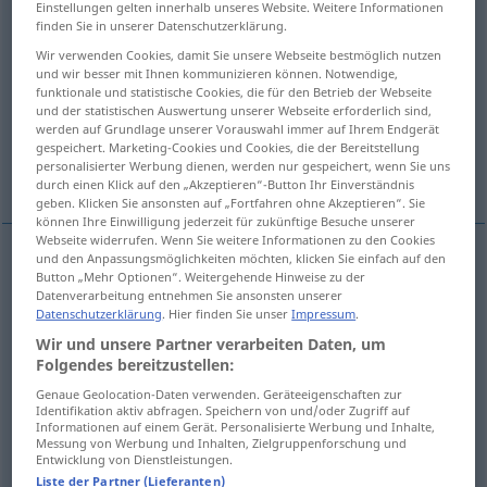
Einstellungen gelten innerhalb unseres Website. Weitere Informationen
finden Sie in unserer Datenschutzerklärung.
Übersicht aller Übersetzungen
Wir verwenden Cookies, damit Sie unsere Webseite bestmöglich nutzen
(Für mehr Details die Übersetzung anklicken/antippen)
und wir besser mit Ihnen kommunizieren können. Notwendige,
funktionale und statistische Cookies, die für den Betrieb der Webseite
und der statistischen Auswertung unserer Webseite erforderlich sind,
unheimlich, düster, Unheil verkündend
werden auf Grundlage unserer Vorauswahl immer auf Ihrem Endgerät
gespeichert. Marketing-Cookies und Cookies, die der Bereitstellung
personalisierter Werbung dienen, werden nur gespeichert, wenn Sie uns
Weitere Beispiele...
durch einen Klick auf den „Akzeptieren“-Button Ihr Einverständnis
geben. Klicken Sie ansonsten auf „Fortfahren ohne Akzeptieren“. Sie
können Ihre Einwilligung jederzeit für zukünftige Besuche unserer
Webseite widerrufen. Wenn Sie weitere Informationen zu den Cookies
und den Anpassungsmöglichkeiten möchten, klicken Sie einfach auf den
Button „Mehr Optionen“. Weitergehende Hinweise zu der
unheimlich
sinistre
Datenverarbeitung entnehmen Sie ansonsten unserer
Datenschutzerklärung
. Hier finden Sie unser
Impressum
.
düster
sinistre
atmosphère, regard
Wir und unsere Partner verarbeiten Daten, um
Folgendes bereitzustellen:
Unheil
verkündend
sinistre
présage
Genaue Geolocation-Daten verwenden. Geräteeigenschaften zur
Identifikation aktiv abfragen. Speichern von und/oder Zugriff auf
Informationen auf einem Gerät. Personalisierte Werbung und Inhalte,
Messung von Werbung und Inhalten, Zielgruppenforschung und
Beispiele
Entwicklung von Dienstleistungen.
une
sinistre
crapule
PÉJ
Liste der Partner (Lieferanten)