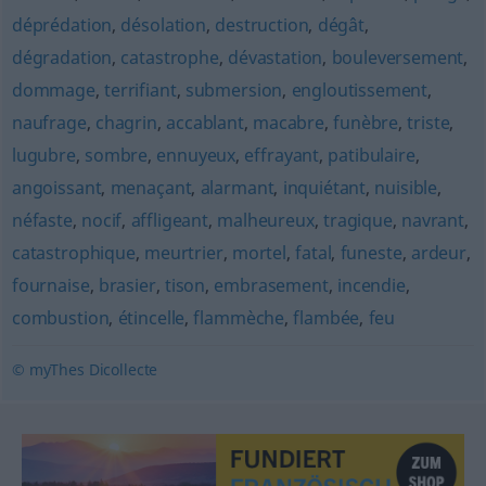
déprédation
,
désolation
,
destruction
,
dégât
,
dégradation
,
catastrophe
,
dévastation
,
bouleversement
,
dommage
,
terrifiant
,
submersion
,
engloutissement
,
naufrage
,
chagrin
,
accablant
,
macabre
,
funèbre
,
triste
,
lugubre
,
sombre
,
ennuyeux
,
effrayant
,
patibulaire
,
angoissant
,
menaçant
,
alarmant
,
inquiétant
,
nuisible
,
néfaste
,
nocif
,
affligeant
,
malheureux
,
tragique
,
navrant
,
catastrophique
,
meurtrier
,
mortel
,
fatal
,
funeste
,
ardeur
,
fournaise
,
brasier
,
tison
,
embrasement
,
incendie
,
combustion
,
étincelle
,
flammèche
,
flambée
,
feu
© myThes Dicollecte