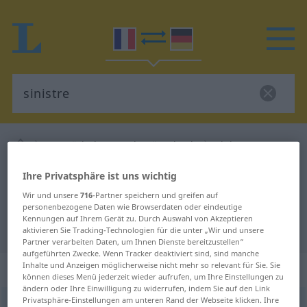
Französisch-Deutsch Wörterbuch
sinistre
Französisch-Deutsch Übersetzung
Ihre Privatsphäre ist uns wichtig
für "sinistre"
Wir und unsere
716
-Partner speichern und greifen auf
personenbezogene Daten wie Browserdaten oder eindeutige
Kennungen auf Ihrem Gerät zu. Durch Auswahl von Akzeptieren
"sinistre" Deutsch Übersetzung
aktivieren Sie Tracking-Technologien für die unter „Wir und unsere
Partner verarbeiten Daten, um Ihnen Dienste bereitzustellen“
aufgeführten Zwecke. Wenn Tracker deaktiviert sind, sind manche
Inhalte und Anzeigen möglicherweise nicht mehr so relevant für Sie. Sie
„sinistre“
: adjectif (qualificatif)
können dieses Menü jederzeit wieder aufrufen, um Ihre Einstellungen zu
ändern oder Ihre Einwilligung zu widerrufen, indem Sie auf den Link
Privatsphäre-Einstellungen am unteren Rand der Webseite klicken. Ihre
sinistre
[sinistʀ]
adj