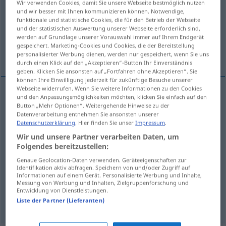
Wir verwenden Cookies, damit Sie unsere Webseite bestmöglich nutzen
und wir besser mit Ihnen kommunizieren können. Notwendige,
Übersicht aller Übersetzungen
funktionale und statistische Cookies, die für den Betrieb der Webseite
und der statistischen Auswertung unserer Webseite erforderlich sind,
(Für mehr Details die Übersetzung anklicken/antippen)
werden auf Grundlage unserer Vorauswahl immer auf Ihrem Endgerät
gespeichert. Marketing-Cookies und Cookies, die der Bereitstellung
désolant, triste, morne, désolé, malheureux
personalisierter Werbung dienen, werden nur gespeichert, wenn Sie uns
durch einen Klick auf den „Akzeptieren“-Button Ihr Einverständnis
geben. Klicken Sie ansonsten auf „Fortfahren ohne Akzeptieren“. Sie
können Ihre Einwilligung jederzeit für zukünftige Besuche unserer
Webseite widerrufen. Wenn Sie weitere Informationen zu den Cookies
und den Anpassungsmöglichkeiten möchten, klicken Sie einfach auf den
désolant
trostlos
Anblick, Zustand, Wetter
Button „Mehr Optionen“. Weitergehende Hinweise zu der
Datenverarbeitung entnehmen Sie ansonsten unserer
Datenschutzerklärung
. Hier finden Sie unser
Impressum
.
triste
trostlos
(≈ öde)
Wir und unsere Partner verarbeiten Daten, um
Folgendes bereitzustellen:
morne
trostlos
Genaue Geolocation-Daten verwenden. Geräteeigenschaften zur
Identifikation aktiv abfragen. Speichern von und/oder Zugriff auf
désolé
trostlos
Informationen auf einem Gerät. Personalisierte Werbung und Inhalte,
Messung von Werbung und Inhalten, Zielgruppenforschung und
Entwicklung von Dienstleistungen.
malheureux
trostlos
Kindheit
Liste der Partner (Lieferanten)