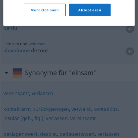
Beispielsätze für "einsam"
Mehr Optionen
Akzeptieren
einsam und
verlassen
perdu
einsam und
verlassen
abandonné
de tous
Synonyme für "einsam"
vereinsamt
,
verlassen
kontaktarm
,
zurückgezogen
,
verwaist
,
kontaktlos
,
insular (geh., fig.)
,
verlassen
,
vereinsamt
beklagenswert
,
desolat
,
bedauernswert
,
verlassen