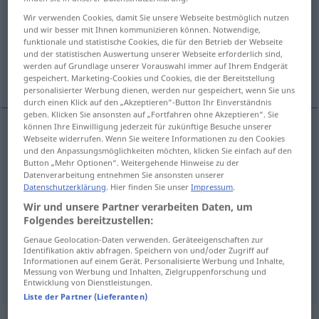
Wir verwenden Cookies, damit Sie unsere Webseite bestmöglich nutzen
Übersicht aller Übersetzungen
und wir besser mit Ihnen kommunizieren können. Notwendige,
funktionale und statistische Cookies, die für den Betrieb der Webseite
(Für mehr Details die Übersetzung anklicken/antippen)
und der statistischen Auswertung unserer Webseite erforderlich sind,
werden auf Grundlage unserer Vorauswahl immer auf Ihrem Endgerät
solitaire, seul, isolé, désert
gespeichert. Marketing-Cookies und Cookies, die der Bereitstellung
personalisierter Werbung dienen, werden nur gespeichert, wenn Sie uns
durch einen Klick auf den „Akzeptieren“-Button Ihr Einverständnis
geben. Klicken Sie ansonsten auf „Fortfahren ohne Akzeptieren“. Sie
können Ihre Einwilligung jederzeit für zukünftige Besuche unserer
Webseite widerrufen. Wenn Sie weitere Informationen zu den Cookies
solitaire
einsam
und den Anpassungsmöglichkeiten möchten, klicken Sie einfach auf den
Button „Mehr Optionen“. Weitergehende Hinweise zu der
Datenverarbeitung entnehmen Sie ansonsten unserer
seul
einsam
Datenschutzerklärung
. Hier finden Sie unser
Impressum
.
Wir und unsere Partner verarbeiten Daten, um
isolé
einsam
Folgendes bereitzustellen:
Genaue Geolocation-Daten verwenden. Geräteeigenschaften zur
désert
einsam
Insel
Identifikation aktiv abfragen. Speichern von und/oder Zugriff auf
Informationen auf einem Gerät. Personalisierte Werbung und Inhalte,
Messung von Werbung und Inhalten, Zielgruppenforschung und
Entwicklung von Dienstleistungen.
Liste der Partner (Lieferanten)