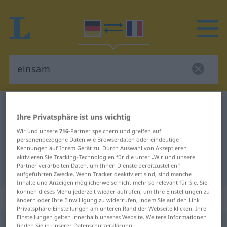
Deutsch-Französisch Wörterbuch
einsam
Ihre Privatsphäre ist uns wichtig
Deutsch-Französisch Übersetzung
Wir und unsere
716
-Partner speichern und greifen auf
für "einsam"
personenbezogene Daten wie Browserdaten oder eindeutige
Kennungen auf Ihrem Gerät zu. Durch Auswahl von Akzeptieren
aktivieren Sie Tracking-Technologien für die unter „Wir und unsere
Partner verarbeiten Daten, um Ihnen Dienste bereitzustellen“
"einsam" Französisch Übersetzung
aufgeführten Zwecke. Wenn Tracker deaktiviert sind, sind manche
Inhalte und Anzeigen möglicherweise nicht mehr so relevant für Sie. Sie
können dieses Menü jederzeit wieder aufrufen, um Ihre Einstellungen zu
„einsam“
: Adjektiv
ändern oder Ihre Einwilligung zu widerrufen, indem Sie auf den Link
Privatsphäre-Einstellungen am unteren Rand der Webseite klicken. Ihre
Einstellungen gelten innerhalb unseres Website. Weitere Informationen
einsam
adj
finden Sie in unserer Datenschutzerklärung.