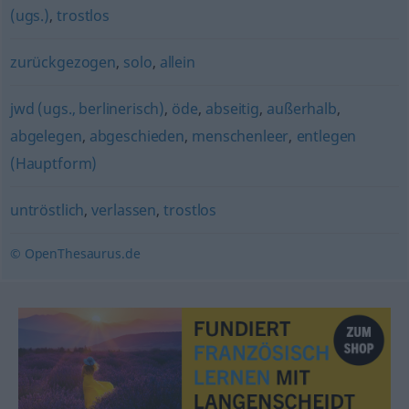
(ugs.)
,
trostlos
zurückgezogen
,
solo
,
allein
jwd (ugs., berlinerisch)
,
öde
,
abseitig
,
außerhalb
,
abgelegen
,
abgeschieden
,
menschenleer
,
entlegen
(Hauptform)
untröstlich
,
verlassen
,
trostlos
© OpenThesaurus.de