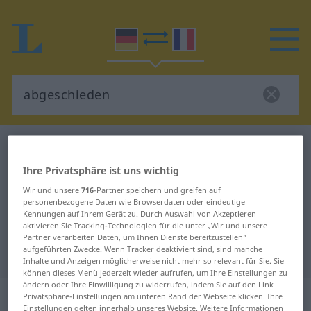
Deutsch-Französisch Wörterbuch
abgeschieden
Deutsch-Französisch Übersetzung
Ihre Privatsphäre ist uns wichtig
für "abgeschieden"
Wir und unsere
716
-Partner speichern und greifen auf
personenbezogene Daten wie Browserdaten oder eindeutige
Kennungen auf Ihrem Gerät zu. Durch Auswahl von Akzeptieren
aktivieren Sie Tracking-Technologien für die unter „Wir und unsere
"abgeschieden" Französisch
Partner verarbeiten Daten, um Ihnen Dienste bereitzustellen“
aufgeführten Zwecke. Wenn Tracker deaktiviert sind, sind manche
Übersetzung
Inhalte und Anzeigen möglicherweise nicht mehr so relevant für Sie. Sie
können dieses Menü jederzeit wieder aufrufen, um Ihre Einstellungen zu
ändern oder Ihre Einwilligung zu widerrufen, indem Sie auf den Link
„abgeschieden“
: Partizip Perfekt
Privatsphäre-Einstellungen am unteren Rand der Webseite klicken. Ihre
Einstellungen gelten innerhalb unseres Website. Weitere Informationen