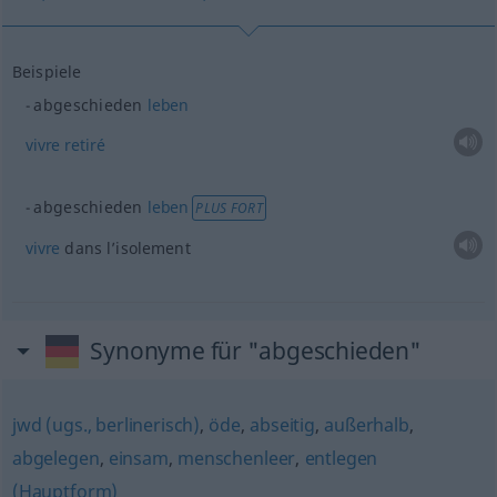
Beispiele
abgeschieden
leben
vivre
retiré
abgeschieden
leben
PLUS FORT
vivre
dans l’isolement
Synonyme für "abgeschieden"
jwd (ugs., berlinerisch)
,
öde
,
abseitig
,
außerhalb
,
abgelegen
,
einsam
,
menschenleer
,
entlegen
(Hauptform)