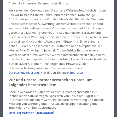
finden Sie in unserer Datenschutzerklärung.
abgeschieden
pperf
GEH
Wir verwenden Cookies, damit Sie unsere Webseite bestmöglich nutzen
und wir besser mit Ihnen kommunizieren können. Notwendige,
Übersicht aller Übersetzungen
funktionale und statistische Cookies, die für den Betrieb der Webseite
und der statistischen Auswertung unserer Webseite erforderlich sind,
(Für mehr Details die Übersetzung anklicken/antippen)
werden auf Grundlage unserer Vorauswahl immer auf Ihrem Endgerät
gespeichert. Marketing-Cookies und Cookies, die der Bereitstellung
personalisierter Werbung dienen, werden nur gespeichert, wenn Sie uns
durch einen Klick auf den „Akzeptieren“-Button Ihr Einverständnis
geben. Klicken Sie ansonsten auf „Fortfahren ohne Akzeptieren“. Sie
abscheiden
können Ihre Einwilligung jederzeit für zukünftige Besuche unserer
abgeschieden
→ siehe „
“
GEH
Webseite widerrufen. Wenn Sie weitere Informationen zu den Cookies
und den Anpassungsmöglichkeiten möchten, klicken Sie einfach auf den
Button „Mehr Optionen“. Weitergehende Hinweise zu der
Datenverarbeitung entnehmen Sie ansonsten unserer
„abgeschieden“
: als Adjektiv
Datenschutzerklärung
. Hier finden Sie unser
Impressum
.
gebraucht
Wir und unsere Partner verarbeiten Daten, um
Folgendes bereitzustellen:
abgeschieden
Genaue Geolocation-Daten verwenden. Geräteeigenschaften zur
adjt
GEH
Identifikation aktiv abfragen. Speichern von und/oder Zugriff auf
Informationen auf einem Gerät. Personalisierte Werbung und Inhalte,
Übersicht aller Übersetzungen
Messung von Werbung und Inhalten, Zielgruppenforschung und
Entwicklung von Dienstleistungen.
(Für mehr Details die Übersetzung anklicken/antippen)
Liste der Partner (Lieferanten)