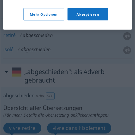
retiré, isolé
Mehr Optionen
Akzeptieren
retiré
abgeschieden
isolé
abgeschieden
„abgeschieden“
: als Adverb
gebraucht
abgeschieden
advl
GEH
Übersicht aller Übersetzungen
(Für mehr Details die Übersetzung anklicken/antippen)
vivre retiré
vivre dans l’isolement