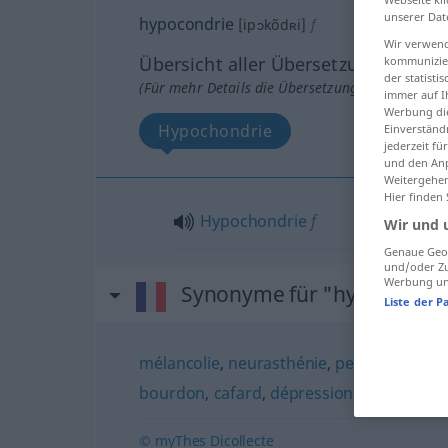
unserer Dat
hypocondrie
[ipɔkõdʀi]
f
Wir verwend
Übersicht aller Übersetzungen
kommunizier
der statist
(Für mehr Details die Übersetzung anklicken/an
immer auf I
Werbung die
Hypochondrie
Einverständ
jederzeit f
und den Anp
Weitergehen
Hier finden
Hypochondrie
f
Wir und 
Genaue Geol
und/oder Zu
Werbung und
Synonyme für "hypocondri
Liste der P
mélancolie
,
neurasthénie
,
pessimisme
,
s
bourdon
,
cafard
,
dépression
© myThes Dicollecte