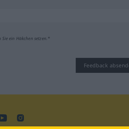
m Sie ein Häkchen setzen.*
Feedback absend
ook
YouTube
Instagram