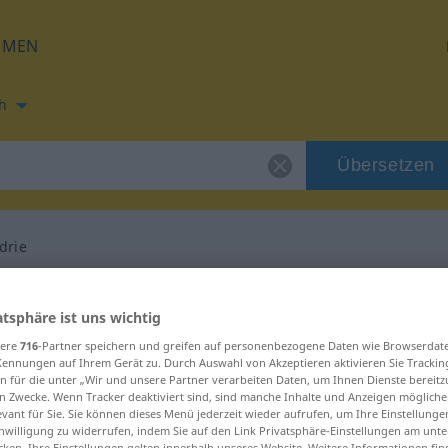
HMEN
h
Übersetzen
drie
ung für "hypocondrie"
atsphäre ist uns wichtig
sere
716
-Partner speichern und greifen auf personenbezogene Daten wie Browserdat
tzung
Kennungen auf Ihrem Gerät zu. Durch Auswahl von Akzeptieren aktivieren Sie Trackin
n für die unter „Wir und unsere Partner verarbeiten Daten, um Ihnen Dienste bereitz
n Zwecke. Wenn Tracker deaktiviert sind, sind manche Inhalte und Anzeigen mögliche
evant für Sie. Sie können dieses Menü jederzeit wieder aufrufen, um Ihre Einstellung
inwilligung zu widerrufen, indem Sie auf den Link Privatsphäre-Einstellungen am unt
cken. Ihre Einstellungen gelten innerhalb unseres Website. Weitere Informationen fin