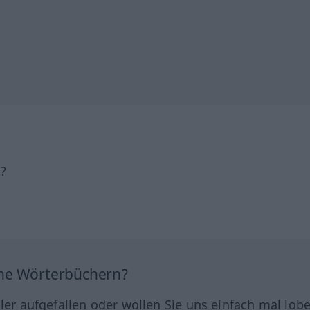
h?
ine Wörterbüchern?
hler aufgefallen oder wollen Sie uns einfach mal lob