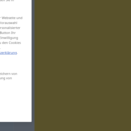
er Webseite und
 Vorauswahl
sonalisierter
Button Ihr
Einwilligung
zu den Cookies
.
zerklärung
.
eichern von
sung von