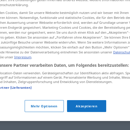
enschutzerklärung.
en Cookies, damit Sie unsere Webseite bestmöglich nutzen und wir besser mit Ihnen
en können. Notwendige, funktionale und statistische Cookies, die für den Betrieb d
ischen Auswertung unserer Webseite erforderlich sind, werden auf Grundlage unserer
tippen)
hrem Endgerät gespeichert. Marketing-Cookies und Cookies, die der Bereitstellung per
nen, werden nur gespeichert, wenn Sie uns durch einen Klick auf den „Akzeptieren“-
nis geben. Klicken Sie ansonsten auf „Fortfahren ohne Akzeptieren“. Sie können Ihre 
ür zukünftige Besuche unserer Webseite widerrufen. Wenn Sie weitere Informationen 
assungsmöglichkeiten möchten, klicken Sie einfach auf den Button „Mehr Optionen“
de Hinweise zu der Datenverarbeitung entnehmen Sie ansonsten unserer
Datenschut
 Sie unser
Impressum
.
hypocondrie
unsere Partner verarbeiten Daten, um Folgendes bereitzustellen:
ocation-Daten verwenden. Geräteeigenschaften zur Identifikation aktiv abfragen. Sp
griff auf Informationen auf einem Gerät. Personalisierte Werbung und Inhalte, Mes
 Inhalten, Zielgruppenforschung und Entwicklung von Dienstleistungen.
e"
artner (Lieferanten)
pleen
,
tristesse
,
abattement
,
langueur
,
nostalgie
,
chagrin
,
Mehr Optionen
Akzeptieren