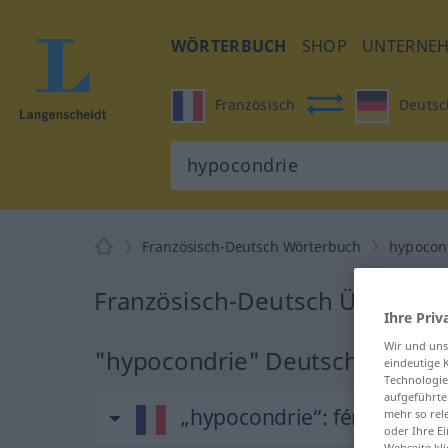
WÖRTERBUCH
SHOP
UNTERNE
Französisch
Deutsc
Französisch-Deutsch Wörterbuch
hypocon
Französisch-Deutsch Übersetz
Ihre Priv
Wir und un
"hypocondrie" Deutsch Überse
eindeutige 
Technologie
aufgeführte
„hypocondrie“
: féminin
mehr so rel
oder Ihre E
Webseite kli