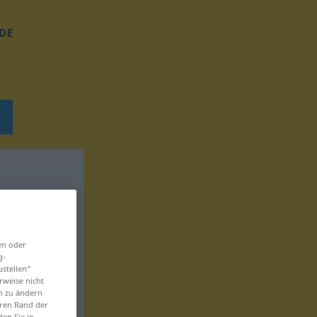
DE
en oder
g-
ustellen“
rweise nicht
en zu ändern
eren Rand der
den Sie in