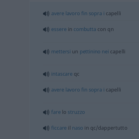
avere
lavoro
fin
sopra
i
capelli
essere
in
combutta
con qn
mettersi
un
pettinino
nei
capelli
intascare
qc
avere
lavoro
fin
sopra
i
capelli
fare
lo
struzzo
ficcare
il
naso
in qc/dappertutto