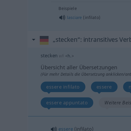
Beispiele
lasciare
(infilato)
„stecken“
: intransitives Ver
stecken
v/i
<
h.
>
Übersicht aller Übersetzungen
(Für mehr Details die Übersetzung anklicken/an
essere infilato
essere
essere appuntato
Weitere Beis
essere
(infilato)