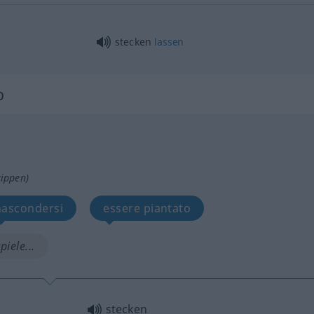
stecken
lassen
b
tippen)
nascondersi
essere piantato
piele...
stecken