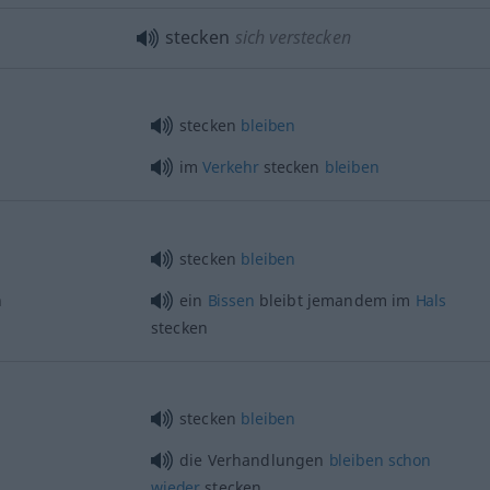
stecken
sich verstecken
stecken
bleiben
im
Verkehr
stecken
bleiben
stecken
bleiben
n
ein
Bissen
bleibt jemandem im
Hals
stecken
stecken
bleiben
die Verhandlungen
bleiben
schon
wieder
stecken