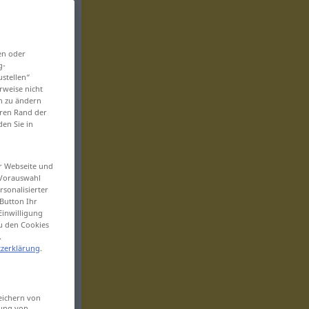
en oder
g-
ustellen“
rweise nicht
en zu ändern
eren Rand der
den Sie in
er Webseite und
 Vorauswahl
sonalisierter
Button Ihr
Einwilligung
zu den Cookies
.
zerklärung
.
eichern von
sung von