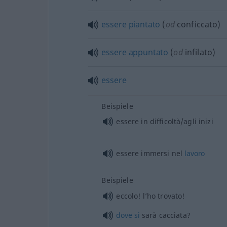
essere
piantato
(
od
conficcato)
essere
appuntato
(
od
infilato)
essere
Beispiele
essere in difficoltà/agli inizi
essere immersi nel
lavoro
Beispiele
eccolo! l’ho trovato!
dove
si
sarà cacciata?