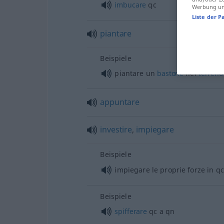
imbucare
qc
Werbung und
Liste der P
piantare
Beispiele
piantare un
bastone
nel
terreno
appuntare
investire
,
impiegare
Beispiele
impiegare le proprie forze in qc
Beispiele
spifferare
qc a qn