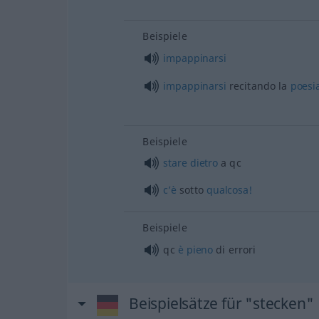
Beispiele
impappinarsi
impappinarsi
recitando la
poesi
Beispiele
stare
dietro
a qc
c’è
sotto
qualcosa!
Beispiele
qc
è
pieno
di errori
Beispielsätze für "stecken"