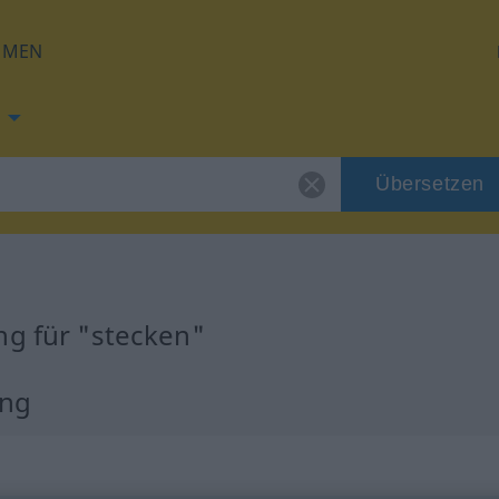
HMEN
Übersetzen
ng für "stecken"
ung