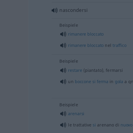
nascondersi
Beispiele
rimanere
bloccato
rimanere
bloccato
nel
traffico
Beispiele
restare
(piantato), fermarsi
un
boccone
si
ferma
in
gola
a q
Beispiele
arenarsi
le trattative
si
arenano di
nuovo