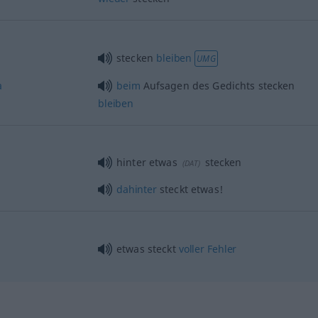
stecken
bleiben
UMG
a
beim
Aufsagen des Gedichts stecken
bleiben
hinter
etwas
stecken
(
DAT
)
dahinter
steckt
etwas
!
etwas
steckt
voller
Fehler