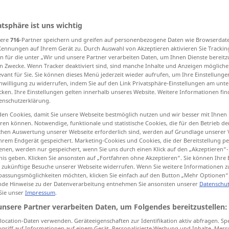
atsphäre ist uns wichtig
sere
716
-Partner speichern und greifen auf personenbezogene Daten wie Browserdat
tippen)
Kennungen auf Ihrem Gerät zu. Durch Auswahl von Akzeptieren aktivieren Sie Trackin
n für die unter „Wir und unsere Partner verarbeiten Daten, um Ihnen Dienste bereitz
antare
appuntare
investire, impiegare
n Zwecke. Wenn Tracker deaktiviert sind, sind manche Inhalte und Anzeigen mögliche
evant für Sie. Sie können dieses Menü jederzeit wieder aufrufen, um Ihre Einstellung
inwilligung zu widerrufen, indem Sie auf den Link Privatsphäre-Einstellungen am unt
cken. Ihre Einstellungen gelten innerhalb unseres Website. Weitere Informationen fin
enschutzerklärung.
en Cookies, damit Sie unsere Webseite bestmöglich nutzen und wir besser mit Ihnen
en können. Notwendige, funktionale und statistische Cookies, die für den Betrieb d
ischen Auswertung unserer Webseite erforderlich sind, werden auf Grundlage unserer
stecken
hrem Endgerät gespeichert. Marketing-Cookies und Cookies, die der Bereitstellung per
nen, werden nur gespeichert, wenn Sie uns durch einen Klick auf den „Akzeptieren“-
nis geben. Klicken Sie ansonsten auf „Fortfahren ohne Akzeptieren“. Sie können Ihre 
ür zukünftige Besuche unserer Webseite widerrufen. Wenn Sie weitere Informationen 
assungsmöglichkeiten möchten, klicken Sie einfach auf den Button „Mehr Optionen“
den
Schlüssel
ins
Schloss
stecken
de Hinweise zu der Datenverarbeitung entnehmen Sie ansonsten unserer
Datenschut
 Sie unser
Impressum
.
jemanden ins
Gefängnis
stecken
unsere Partner verarbeiten Daten, um Folgendes bereitzustellen:
UMG
ocation-Daten verwenden. Geräteeigenschaften zur Identifikation aktiv abfragen. Sp
griff auf Informationen auf einem Gerät. Personalisierte Werbung und Inhalte, Mes