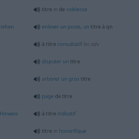
titre
m
de
noblesse
ziehen
enlever
un
poste
,
un
titre à
qn
à titre
consultatif
loc
adv
disputer
un
titre
arborer
un
gros
titre
page
de titre
Hinweis
à titre
indicatif
titre
m
honorifique