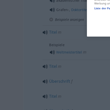
akademischer Titel
Werbung und
Liste der P
m
Grafen-,
Doktortitel
Beispiele anzeigen
Titel
m
Beispiele
m
Weltmeistertitel
Titel
m
Überschrift
f
Titel
m