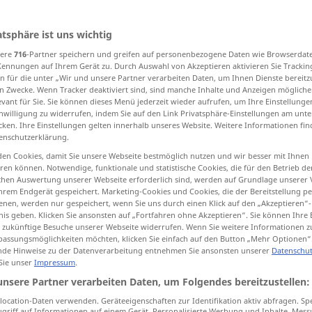
atsphäre ist uns wichtig
sere
716
-Partner speichern und greifen auf personenbezogene Daten wie Browserdat
tippen)
Kennungen auf Ihrem Gerät zu. Durch Auswahl von Akzeptieren aktivieren Sie Trackin
n für die unter „Wir und unsere Partner verarbeiten Daten, um Ihnen Dienste bereitz
rift, Titel, Überschrift
n Zwecke. Wenn Tracker deaktiviert sind, sind manche Inhalte und Anzeigen mögliche
evant für Sie. Sie können dieses Menü jederzeit wieder aufrufen, um Ihre Einstellung
inwilligung zu widerrufen, indem Sie auf den Link Privatsphäre-Einstellungen am unt
cken. Ihre Einstellungen gelten innerhalb unseres Website. Weitere Informationen fin
rtpapier
Abschnitt, Titel
enschutzerklärung.
en Cookies, damit Sie unsere Webseite bestmöglich nutzen und wir besser mit Ihnen
en können. Notwendige, funktionale und statistische Cookies, die für den Betrieb d
ischen Auswertung unserer Webseite erforderlich sind, werden auf Grundlage unserer
hrem Endgerät gespeichert. Marketing-Cookies und Cookies, die der Bereitstellung per
nen, werden nur gespeichert, wenn Sie uns durch einen Klick auf den „Akzeptieren“-
nis geben. Klicken Sie ansonsten auf „Fortfahren ohne Akzeptieren“. Sie können Ihre 
ür zukünftige Besuche unserer Webseite widerrufen. Wenn Sie weitere Informationen 
titre
(≈ dignité)
a.
SPORT
assungsmöglichkeiten möchten, klicken Sie einfach auf den Button „Mehr Optionen“
de Hinweise zu der Datenverarbeitung entnehmen Sie ansonsten unserer
Datenschut
 Sie unser
Impressum
.
unsere Partner verarbeiten Daten, um Folgendes bereitzustellen:
titre
nobiliaire
ocation-Daten verwenden. Geräteeigenschaften zur Identifikation aktiv abfragen. Sp
griff auf Informationen auf einem Gerät. Personalisierte Werbung und Inhalte, Mes