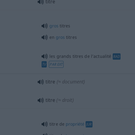
titre
gros
titres
en
gros
titres
les grands titres de l’actualité
RAD
TV
PAR EXT
titre
(≈ document)
titre
(≈ droit)
titre de
propriété
JUR