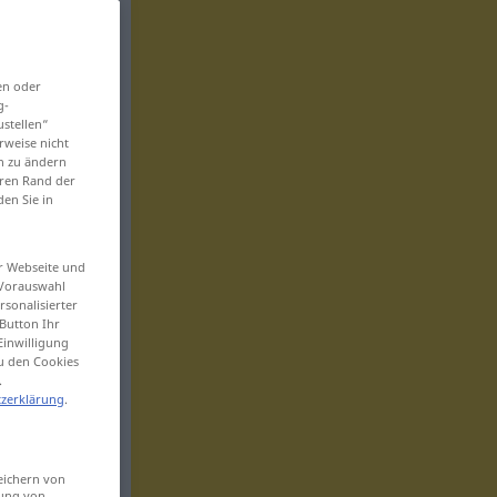
en oder
g-
ustellen“
rweise nicht
en zu ändern
eren Rand der
den Sie in
er Webseite und
 Vorauswahl
sonalisierter
Button Ihr
Einwilligung
zu den Cookies
.
zerklärung
.
eichern von
sung von