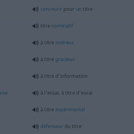
concourir
pour
un
titre
titre
nominatif
à titre
onéreux
à titre
gracieux
à titre d’information
eise
à l’essai, à titre d’essai
à titre
expérimental
défenseur
du titre