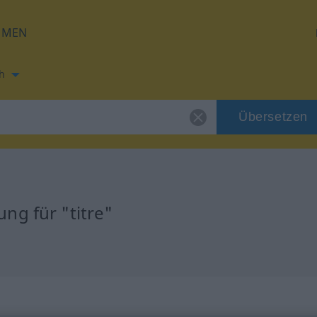
HMEN
h
Übersetzen
ng für "titre"