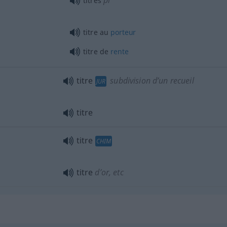
pl
titres
titre au
porteur
titre de
rente
titre
subdivision d’un recueil
JUR
titre
titre
CHIM
titre
d’or, etc