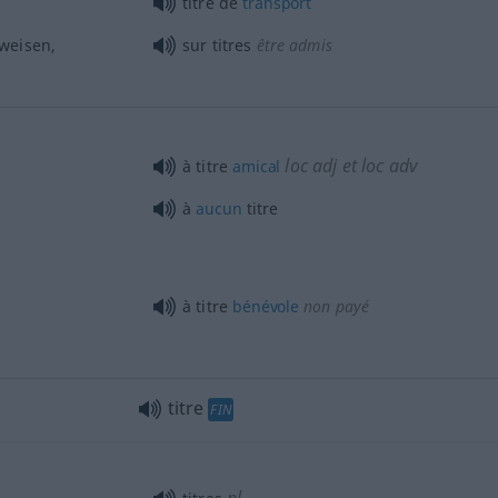
titre de
transport
weisen,
sur titres
être admis
loc
adj
et
loc
adv
à titre
amical
à
aucun
titre
à titre
bénévole
non payé
titre
FIN