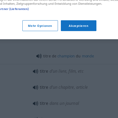
titre
universitaire
 Inhalten, Zielgruppenforschung und Entwicklung von Dienstleistungen.
artner (Lieferanten)
titre de
comte
, de
docteur
Mehr Optionen
Akzeptieren
titre
SPORT
titre de
champion
du
monde
titre
d’un livre, film, etc
titre
d’un chapitre, article
titre
dans un journal