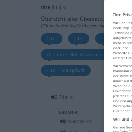
titre
[titʀ]
m
Ihre Priv
Übersicht aller Übersetzungen
Wir und un
(Für mehr Details die Übersetzung anklicken/an
eindeutige 
Technologie
Titel
Titel
Titel, Übersch
aufgeführte
mehr so rel
oder Ihre E
Webseite kli
Urkunde, Rechtsanspruch
We
unserer Dat
Wir verwend
Titer, Feingehalt
kommunizier
der statist
immer auf I
Werbung die
Einverständ
Titel
m
jederzeit f
und den Anp
Weitergehen
Hier finden
Beispiele
Wir und 
m
Adelstitel
Genaue Geol
und/oder Zu