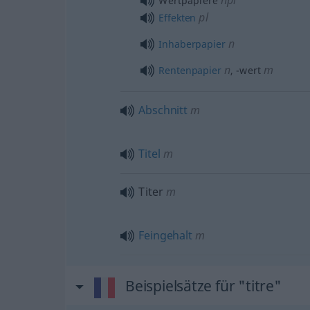
npl
Wertpapiere
pl
Effekten
n
Inhaberpapier
n
m
Rentenpapier
,
-wert
Abschnitt
m
Titel
m
Titer
m
Feingehalt
m
Beispielsätze für "titre"