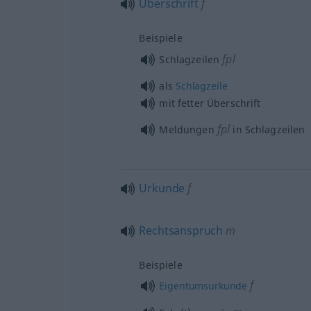
Überschrift
f
Beispiele
fpl
Schlagzeilen
als
Schlagzeile
mit fetter Überschrift
fpl
Meldungen
in Schlagzeilen
Urkunde
f
Rechtsanspruch
m
Beispiele
f
Eigentumsurkunde