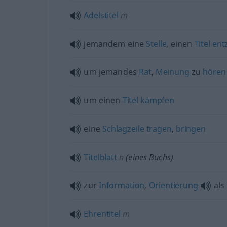
Adelstitel
m
jemandem eine
Stelle
, einen
Titel
ent
um jemandes
Rat
,
Meinung
zu
hören
um einen
Titel
kämpfen
eine
Schlagzeile
tragen
,
bringen
Titelblatt
n
(eines Buchs)
zur
Information
,
Orientierung
als
Ehrentitel
m