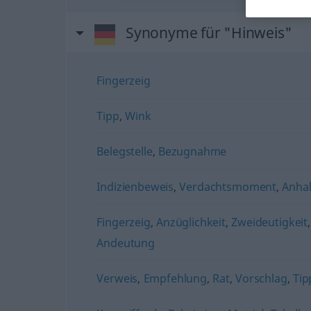
Synonyme für "Hinweis"
Fingerzeig
Tipp
,
Wink
Belegstelle
,
Bezugnahme
Indizienbeweis
,
Verdachtsmoment
,
Anha
Fingerzeig
,
Anzüglichkeit
,
Zweideutigkeit
Andeutung
Verweis
,
Empfehlung
,
Rat
,
Vorschlag
,
Tip