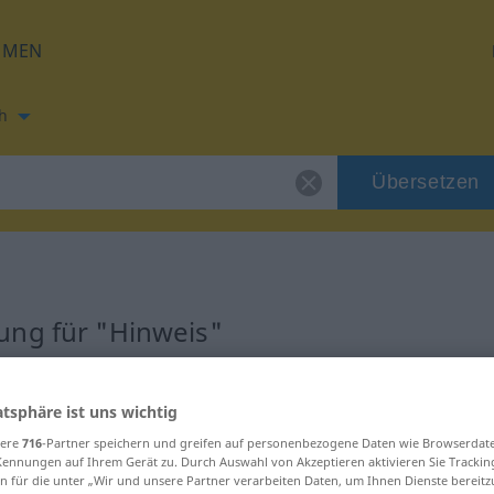
HMEN
h
Übersetzen
ung für "Hinweis"
zung
atsphäre ist uns wichtig
sere
716
-Partner speichern und greifen auf personenbezogene Daten wie Browserdat
Kennungen auf Ihrem Gerät zu. Durch Auswahl von Akzeptieren aktivieren Sie Trackin
n für die unter „Wir und unsere Partner verarbeiten Daten, um Ihnen Dienste bereitz