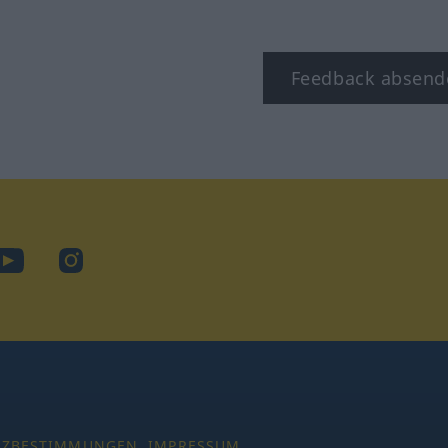
Feedback absend
ook
YouTube
Instagram
TZBESTIMMUNGEN
IMPRESSUM