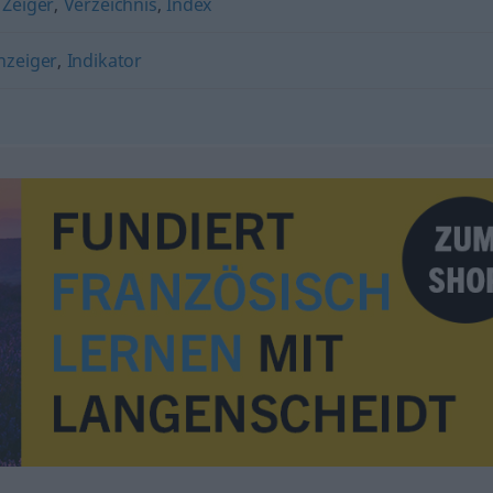
,
Zeiger
,
Verzeichnis
,
Index
nzeiger
,
Indikator