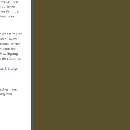
rweise nicht
en zu ändern
eren Rand der
den Sie in
er Webseite und
 Vorauswahl
sonalisierter
Button Ihr
Einwilligung
zu den Cookies
.
zerklärung
.
eichern von
sung von