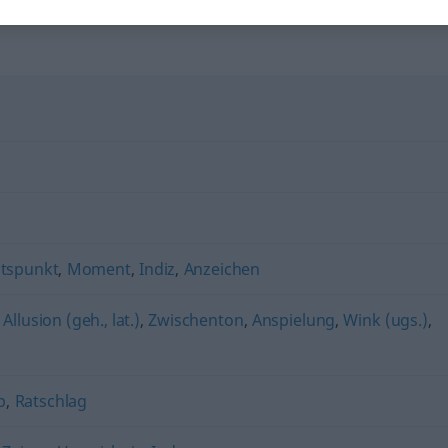
ltspunkt
,
Moment
,
Indiz
,
Anzeichen
,
Allusion (geh., lat.)
,
Zwischenton
,
Anspielung
,
Wink (ugs.)
,
p
,
Ratschlag