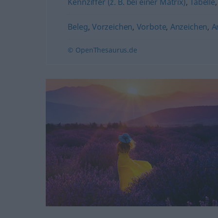
Kennziffer (z. B. bei einer Matrix)
,
Tabelle
Beleg
,
Vorzeichen
,
Vorbote
,
Anzeichen
,
A
© OpenThesaurus.de