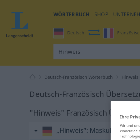
WÖRTERBUCH
SHOP
UNTERNE
Deutsch
Französisc
Deutsch-Französisch Wörterbuch
Hinweis
Deutsch-Französisch Übersetz
"Hinweis" Französisch Überset
Ihre Priv
Wir und un
„Hinweis“
: Maskulinum
eindeutige 
Technologie