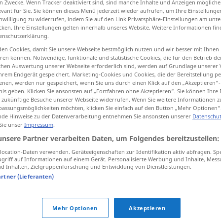
n Zwecke. Wenn Tracker deaktiviert sind, sind manche Inhalte und Anzeigen mögliche
evant für Sie. Sie können dieses Menü jederzeit wieder aufrufen, um Ihre Einstellung
>
inwilligung zu widerrufen, indem Sie auf den Link Privatsphäre-Einstellungen am unt
cken. Ihre Einstellungen gelten innerhalb unseres Website. Weitere Informationen fin
enschutzerklärung.
tippen)
en Cookies, damit Sie unsere Webseite bestmöglich nutzen und wir besser mit Ihnen
en können. Notwendige, funktionale und statistische Cookies, die für den Betrieb d
on
ischen Auswertung unserer Webseite erforderlich sind, werden auf Grundlage unserer
hrem Endgerät gespeichert. Marketing-Cookies und Cookies, die der Bereitstellung per
nen, werden nur gespeichert, wenn Sie uns durch einen Klick auf den „Akzeptieren“-
nis geben. Klicken Sie ansonsten auf „Fortfahren ohne Akzeptieren“. Sie können Ihre 
ür zukünftige Besuche unserer Webseite widerrufen. Wenn Sie weitere Informationen 
Hinweis
(≈ Mitteilung)
assungsmöglichkeiten möchten, klicken Sie einfach auf den Button „Mehr Optionen“
de Hinweise zu der Datenverarbeitung entnehmen Sie ansonsten unserer
Datenschut
 Sie unser
Impressum
.
unsere Partner verarbeiten Daten, um Folgendes bereitzustellen:
Hinweis
ocation-Daten verwenden. Geräteeigenschaften zur Identifikation aktiv abfragen. Sp
griff auf Informationen auf einem Gerät. Personalisierte Werbung und Inhalte, Mes
 Inhalten, Zielgruppenforschung und Entwicklung von Dienstleistungen.
artner (Lieferanten)
unter Hinweis auf
ADMIN
(
+AKK
)
Hinweis
(≈ Anzeichen)
Mehr Optionen
Akzeptieren