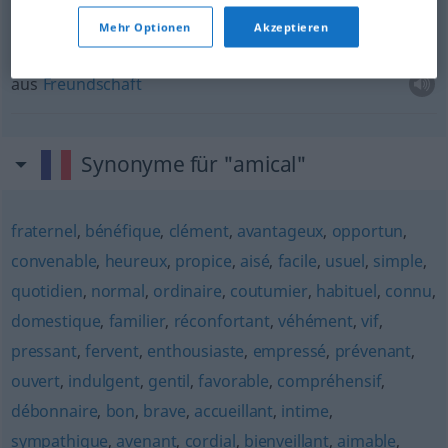
Freundschaftsspiel
n
Mehr Optionen
Akzeptieren
loc
adj
et
loc
adv
à
titre
amical
aus
Freundschaft
Synonyme für "amical"
fraternel
,
bénéfique
,
clément
,
avantageux
,
opportun
,
convenable
,
heureux
,
propice
,
aisé
,
facile
,
usuel
,
simple
,
quotidien
,
normal
,
ordinaire
,
coutumier
,
habituel
,
connu
,
domestique
,
familier
,
réconfortant
,
véhément
,
vif
,
pressant
,
fervent
,
enthousiaste
,
empressé
,
prévenant
,
ouvert
,
indulgent
,
gentil
,
favorable
,
compréhensif
,
débonnaire
,
bon
,
brave
,
accueillant
,
intime
,
sympathique
,
avenant
,
cordial
,
bienveillant
,
aimable
,