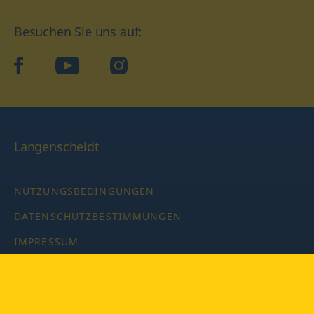
Besuchen Sie uns auf:
facebook
YouTube
Instagram
Langenscheidt
NUTZUNGSBEDINGUNGEN
DATENSCHUTZBESTIMMUNGEN
IMPRESSUM
PRIVATSPHÄRE-EINSTELLUNGEN
LATEINWÖRTERBUCH MIT CODE