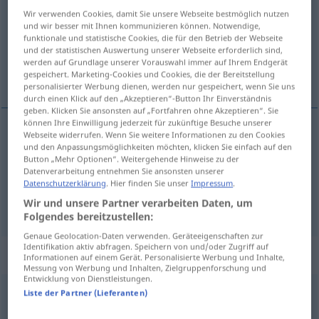
Wir verwenden Cookies, damit Sie unsere Webseite bestmöglich nutzen
Übersicht aller Übersetzungen
und wir besser mit Ihnen kommunizieren können. Notwendige,
funktionale und statistische Cookies, die für den Betrieb der Webseite
(Für mehr Details die Übersetzung anklicken/antippen)
und der statistischen Auswertung unserer Webseite erforderlich sind,
werden auf Grundlage unserer Vorauswahl immer auf Ihrem Endgerät
freundschaftlich, freundlich
gespeichert. Marketing-Cookies und Cookies, die der Bereitstellung
personalisierter Werbung dienen, werden nur gespeichert, wenn Sie uns
durch einen Klick auf den „Akzeptieren“-Button Ihr Einverständnis
geben. Klicken Sie ansonsten auf „Fortfahren ohne Akzeptieren“. Sie
können Ihre Einwilligung jederzeit für zukünftige Besuche unserer
Webseite widerrufen. Wenn Sie weitere Informationen zu den Cookies
freundschaftlich
amical
ton, relations
und den Anpassungsmöglichkeiten möchten, klicken Sie einfach auf den
Button „Mehr Optionen“. Weitergehende Hinweise zu der
Datenverarbeitung entnehmen Sie ansonsten unserer
a.
freundlich
amical
air, ton
Datenschutzerklärung
. Hier finden Sie unser
Impressum
.
Wir und unsere Partner verarbeiten Daten, um
Folgendes bereitzustellen:
Genaue Geolocation-Daten verwenden. Geräteeigenschaften zur
Identifikation aktiv abfragen. Speichern von und/oder Zugriff auf
Beispielsätze für "amical"
Informationen auf einem Gerät. Personalisierte Werbung und Inhalte,
Messung von Werbung und Inhalten, Zielgruppenforschung und
Entwicklung von Dienstleistungen.
Liste der Partner (Lieferanten)
match
amical