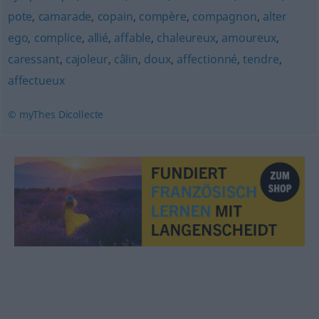
pote
,
camarade
,
copain
,
compère
,
compagnon
,
alter
ego
,
complice
,
allié
,
affable
,
chaleureux
,
amoureux
,
caressant
,
cajoleur
,
câlin
,
doux
,
affectionné
,
tendre
,
affectueux
© myThes Dicollecte