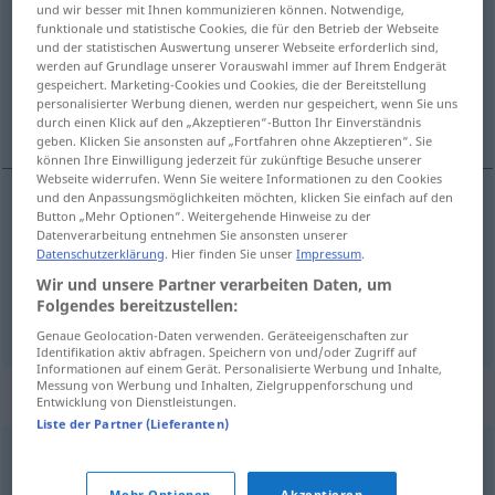
und wir besser mit Ihnen kommunizieren können. Notwendige,
funktionale und statistische Cookies, die für den Betrieb der Webseite
Übersicht aller Übersetzungen
und der statistischen Auswertung unserer Webseite erforderlich sind,
werden auf Grundlage unserer Vorauswahl immer auf Ihrem Endgerät
(Für mehr Details die Übersetzung anklicken/antippen)
gespeichert. Marketing-Cookies und Cookies, die der Bereitstellung
personalisierter Werbung dienen, werden nur gespeichert, wenn Sie uns
Freund, Kumpel
durch einen Klick auf den „Akzeptieren“-Button Ihr Einverständnis
geben. Klicken Sie ansonsten auf „Fortfahren ohne Akzeptieren“. Sie
können Ihre Einwilligung jederzeit für zukünftige Besuche unserer
Webseite widerrufen. Wenn Sie weitere Informationen zu den Cookies
und den Anpassungsmöglichkeiten möchten, klicken Sie einfach auf den
Button „Mehr Optionen“. Weitergehende Hinweise zu der
Freund
m
pote
Datenverarbeitung entnehmen Sie ansonsten unserer
Datenschutzerklärung
. Hier finden Sie unser
Impressum
.
Kumpel
m
pote
Wir und unsere Partner verarbeiten Daten, um
FAM
Folgendes bereitzustellen:
Genaue Geolocation-Daten verwenden. Geräteeigenschaften zur
Identifikation aktiv abfragen. Speichern von und/oder Zugriff auf
Informationen auf einem Gerät. Personalisierte Werbung und Inhalte,
Messung von Werbung und Inhalten, Zielgruppenforschung und
Synonyme für "pote"
Entwicklung von Dienstleistungen.
Liste der Partner (Lieferanten)
allié
,
amical
,
complice
,
alter ego
,
compagnon
,
compère
,
Mehr Optionen
Akzeptieren