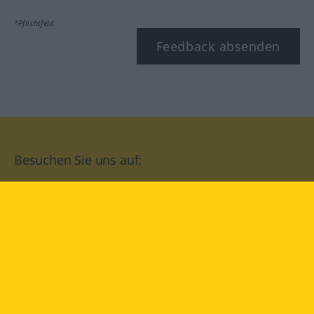
*Pflichtfeld
Feedback absenden
Besuchen Sie uns auf:
facebook
YouTube
Instagram
Langenscheidt