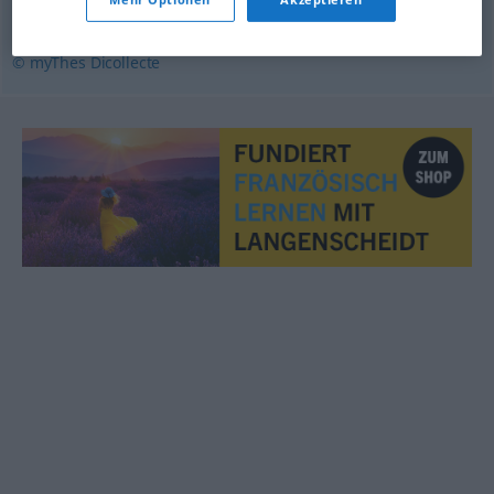
copain
,
camarade
© myThes Dicollecte