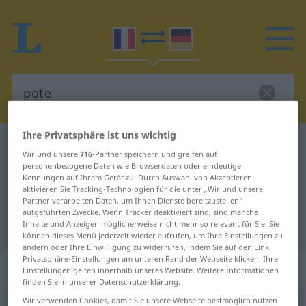
Ihre Privatsphäre ist uns wichtig
Französisch-Deutsch Wörterbuch
pote
Wir und unsere
716
-Partner speichern und greifen auf
Französisch-Deutsch Übersetzung
personenbezogene Daten wie Browserdaten oder eindeutige
Kennungen auf Ihrem Gerät zu. Durch Auswahl von Akzeptieren
für "pote"
aktivieren Sie Tracking-Technologien für die unter „Wir und unsere
Partner verarbeiten Daten, um Ihnen Dienste bereitzustellen“
aufgeführten Zwecke. Wenn Tracker deaktiviert sind, sind manche
Inhalte und Anzeigen möglicherweise nicht mehr so relevant für Sie. Sie
"pote" Deutsch Übersetzung
können dieses Menü jederzeit wieder aufrufen, um Ihre Einstellungen zu
ändern oder Ihre Einwilligung zu widerrufen, indem Sie auf den Link
Privatsphäre-Einstellungen am unteren Rand der Webseite klicken. Ihre
„pote“
: masculin
Einstellungen gelten innerhalb unseres Website. Weitere Informationen
finden Sie in unserer Datenschutzerklärung.
Wir verwenden Cookies, damit Sie unsere Webseite bestmöglich nutzen
pote
[pɔt]
m
FAM