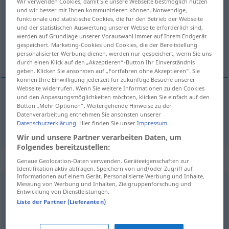
Wir verwenden Cookies, damit Sie unsere Webseite bestmöglich nutzen
und wir besser mit Ihnen kommunizieren können. Notwendige,
Übersicht aller Übersetzungen
funktionale und statistische Cookies, die für den Betrieb der Webseite
und der statistischen Auswertung unserer Webseite erforderlich sind,
(Für mehr Details die Übersetzung anklicken/antippen)
werden auf Grundlage unserer Vorauswahl immer auf Ihrem Endgerät
gespeichert. Marketing-Cookies und Cookies, die der Bereitstellung
wohlwollend
personalisierter Werbung dienen, werden nur gespeichert, wenn Sie uns
durch einen Klick auf den „Akzeptieren“-Button Ihr Einverständnis
geben. Klicken Sie ansonsten auf „Fortfahren ohne Akzeptieren“. Sie
können Ihre Einwilligung jederzeit für zukünftige Besuche unserer
Webseite widerrufen. Wenn Sie weitere Informationen zu den Cookies
und den Anpassungsmöglichkeiten möchten, klicken Sie einfach auf den
wohlwollend
bienveillant
Button „Mehr Optionen“. Weitergehende Hinweise zu der
Datenverarbeitung entnehmen Sie ansonsten unserer
Datenschutzerklärung
. Hier finden Sie unser
Impressum
.
Wir und unsere Partner verarbeiten Daten, um
Folgendes bereitzustellen:
Synonyme für "bienveillant"
Genaue Geolocation-Daten verwenden. Geräteeigenschaften zur
Identifikation aktiv abfragen. Speichern von und/oder Zugriff auf
Informationen auf einem Gerät. Personalisierte Werbung und Inhalte,
Messung von Werbung und Inhalten, Zielgruppenforschung und
Entwicklung von Dienstleistungen.
intentionné
,
miséricordieux
,
bénin
,
doux
,
altruiste
,
Liste der Partner (Lieferanten)
humain
,
sensible
,
charitable
,
magnifique
,
bienfaisant
,
libéral
,
magnanime
,
prodigue
,
désintéressé
,
généreux
,