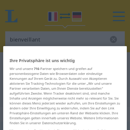
Ihre Privatsphäre ist uns wichtig
Französisch-Deutsch Wörterbuch
bienveillant
Wir und unsere
716
-Partner speichern und greifen auf
Französisch-Deutsch Übersetzung
personenbezogene Daten wie Browserdaten oder eindeutige
für "bienveillant"
Kennungen auf Ihrem Gerät zu. Durch Auswahl von Akzeptieren
aktivieren Sie Tracking-Technologien für die unter „Wir und unsere
Partner verarbeiten Daten, um Ihnen Dienste bereitzustellen“
aufgeführten Zwecke. Wenn Tracker deaktiviert sind, sind manche
"bienveillant" Deutsch Übersetzung
Inhalte und Anzeigen möglicherweise nicht mehr so relevant für Sie. Sie
können dieses Menü jederzeit wieder aufrufen, um Ihre Einstellungen zu
ändern oder Ihre Einwilligung zu widerrufen, indem Sie auf den Link
„bienveillant“
: adjectif (qualificatif)
Privatsphäre-Einstellungen am unteren Rand der Webseite klicken. Ihre
Einstellungen gelten innerhalb unseres Website. Weitere Informationen
finden Sie in unserer Datenschutzerklärung.
bienveillant
[bjɛ̃vɛjɑ̃]
adj
<
-ante
[-ɑ̃t]
>