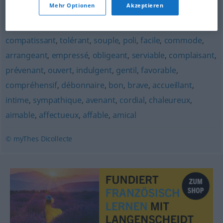
Mehr Optionen
Akzeptieren
fraternel
,
bénéfique
,
clément
,
avantageux
,
opportun
,
convenable
,
heureux
,
propice
,
prêt
,
disposé
,
compatissant
,
tolérant
,
souple
,
poli
,
facile
,
commode
,
arrangeant
,
empressé
,
obligeant
,
serviable
,
complaisant
,
prévenant
,
ouvert
,
indulgent
,
gentil
,
favorable
,
compréhensif
,
débonnaire
,
bon
,
brave
,
accueillant
,
intime
,
sympathique
,
avenant
,
cordial
,
chaleureux
,
aimable
,
affectueux
,
affable
,
amical
© myThes Dicollecte