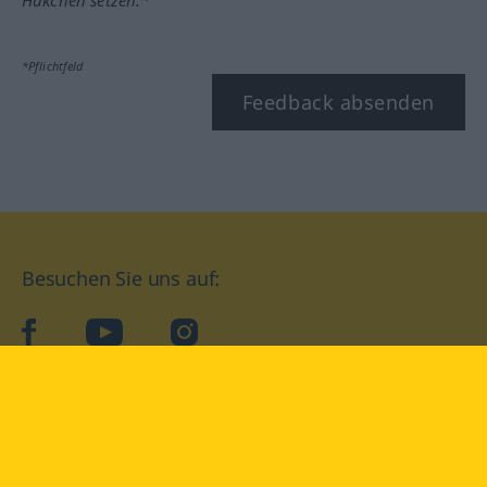
*Pflichtfeld
Feedback absenden
Besuchen Sie uns auf:
facebook
YouTube
Instagram
Langenscheidt