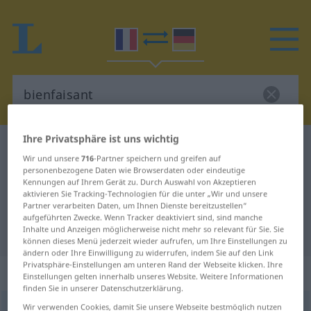
Ihre Privatsphäre ist uns wichtig
Französisch-Deutsch Wörterbuch
bienfaisant
Wir und unsere
716
-Partner speichern und greifen auf
Französisch-Deutsch Übersetzung
personenbezogene Daten wie Browserdaten oder eindeutige
Kennungen auf Ihrem Gerät zu. Durch Auswahl von Akzeptieren
für "bienfaisant"
aktivieren Sie Tracking-Technologien für die unter „Wir und unsere
Partner verarbeiten Daten, um Ihnen Dienste bereitzustellen“
aufgeführten Zwecke. Wenn Tracker deaktiviert sind, sind manche
"bienfaisant" Deutsch Übersetzung
Inhalte und Anzeigen möglicherweise nicht mehr so relevant für Sie. Sie
können dieses Menü jederzeit wieder aufrufen, um Ihre Einstellungen zu
ändern oder Ihre Einwilligung zu widerrufen, indem Sie auf den Link
Privatsphäre-Einstellungen am unteren Rand der Webseite klicken. Ihre
„bienfaisant“
: adjectif (qualificatif)
Einstellungen gelten innerhalb unseres Website. Weitere Informationen
finden Sie in unserer Datenschutzerklärung.
Wir verwenden Cookies, damit Sie unsere Webseite bestmöglich nutzen
bienfaisant
[bjɛ̃fəzɑ̃]
adj
<
-ante
[-ɑ̃t]
>