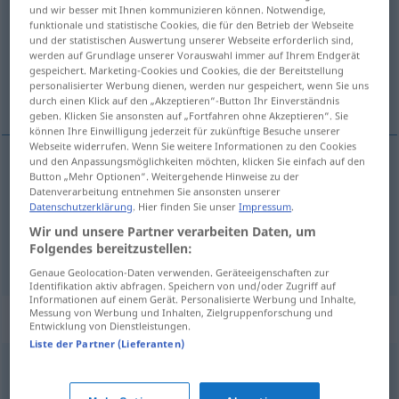
und wir besser mit Ihnen kommunizieren können. Notwendige,
funktionale und statistische Cookies, die für den Betrieb der Webseite
Übersicht aller Übersetzungen
und der statistischen Auswertung unserer Webseite erforderlich sind,
(Für mehr Details die Übersetzung anklicken/antippen)
werden auf Grundlage unserer Vorauswahl immer auf Ihrem Endgerät
gespeichert. Marketing-Cookies und Cookies, die der Bereitstellung
personalisierter Werbung dienen, werden nur gespeichert, wenn Sie uns
wohltuend, erquickend
durch einen Klick auf den „Akzeptieren“-Button Ihr Einverständnis
geben. Klicken Sie ansonsten auf „Fortfahren ohne Akzeptieren“. Sie
können Ihre Einwilligung jederzeit für zukünftige Besuche unserer
Webseite widerrufen. Wenn Sie weitere Informationen zu den Cookies
und den Anpassungsmöglichkeiten möchten, klicken Sie einfach auf den
Button „Mehr Optionen“. Weitergehende Hinweise zu der
wohltuend
bienfaisant
Datenverarbeitung entnehmen Sie ansonsten unserer
Datenschutzerklärung
. Hier finden Sie unser
Impressum
.
erquickend
bienfaisant
Wir und unsere Partner verarbeiten Daten, um
Folgendes bereitzustellen:
Genaue Geolocation-Daten verwenden. Geräteeigenschaften zur
Identifikation aktiv abfragen. Speichern von und/oder Zugriff auf
Informationen auf einem Gerät. Personalisierte Werbung und Inhalte,
Messung von Werbung und Inhalten, Zielgruppenforschung und
Synonyme für "bienfaisant"
Entwicklung von Dienstleistungen.
Liste der Partner (Lieferanten)
bénéfique
,
avantageux
,
favorable
,
heureux
,
salutaire
,