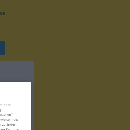
DE
en oder
g-
ustellen“
rweise nicht
en zu ändern
eren Rand der