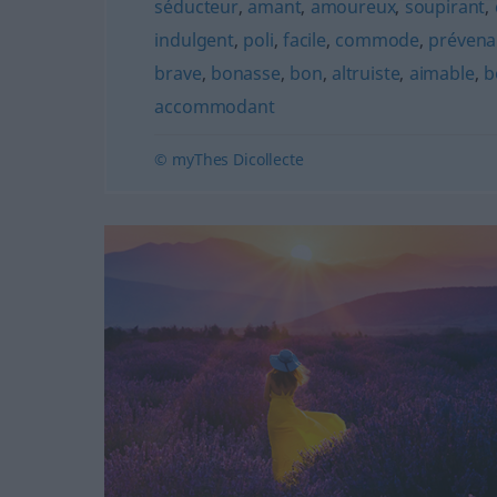
séducteur
,
amant
,
amoureux
,
soupirant
,
indulgent
,
poli
,
facile
,
commode
,
prévena
brave
,
bonasse
,
bon
,
altruiste
,
aimable
,
b
accommodant
© myThes Dicollecte