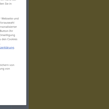
den Sie in
er Webseite und
 Vorauswahl
sonalisierter
Button Ihr
Einwilligung
zu den Cookies
.
zerklärung
.
eichern von
sung von