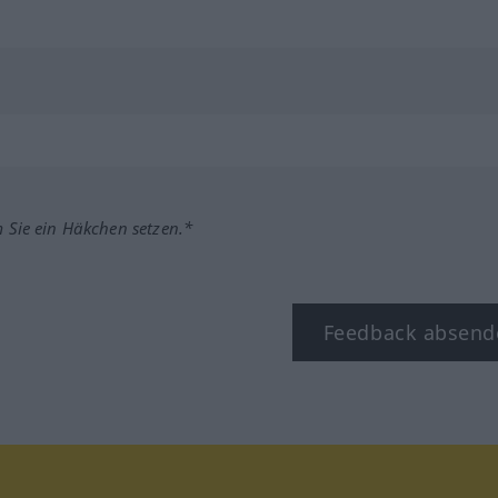
m Sie ein Häkchen setzen.*
Feedback absend