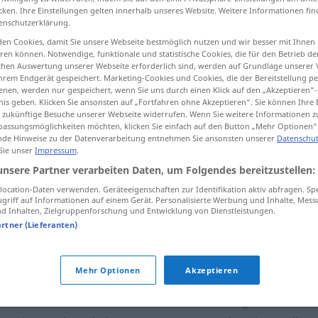
cken. Ihre Einstellungen gelten innerhalb unseres Website. Weitere Informationen fin
enschutzerklärung.
en Cookies, damit Sie unsere Webseite bestmöglich nutzen und wir besser mit Ihnen
en können. Notwendige, funktionale und statistische Cookies, die für den Betrieb d
tippen)
ischen Auswertung unserer Webseite erforderlich sind, werden auf Grundlage unserer
hrem Endgerät gespeichert. Marketing-Cookies und Cookies, die der Bereitstellung per
nen, werden nur gespeichert, wenn Sie uns durch einen Klick auf den „Akzeptieren“-
nis geben. Klicken Sie ansonsten auf „Fortfahren ohne Akzeptieren“. Sie können Ihre 
ür zukünftige Besuche unserer Webseite widerrufen. Wenn Sie weitere Informationen 
assungsmöglichkeiten möchten, klicken Sie einfach auf den Button „Mehr Optionen“
de Hinweise zu der Datenverarbeitung entnehmen Sie ansonsten unserer
Datenschut
 Sie unser
Impressum
.
serviable
unsere Partner verarbeiten Daten, um Folgendes bereitzustellen:
ocation-Daten verwenden. Geräteeigenschaften zur Identifikation aktiv abfragen. Sp
serviable
griff auf Informationen auf einem Gerät. Personalisierte Werbung und Inhalte, Mes
 Inhalten, Zielgruppenforschung und Entwicklung von Dienstleistungen.
artner (Lieferanten)
Mehr Optionen
Akzeptieren
ble
,
secourable
,
déférent
,
attentionné
,
contraignant
,