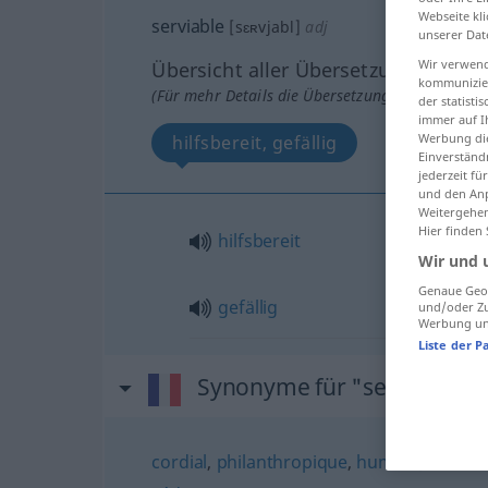
Webseite kli
serviable
[sɛʀvjabl]
adj
unserer Dat
Wir verwend
Übersicht aller Übersetzungen
kommunizier
(Für mehr Details die Übersetzung anklicken/an
der statist
immer auf I
Werbung die
hilfsbereit, gefällig
Einverständ
jederzeit f
und den Anp
Weitergehen
Hier finden
hilfsbereit
Wir und 
Genaue Geol
gefällig
und/oder Zu
Werbung und
Liste der P
Synonyme für "serviable"
cordial
,
philanthropique
,
humain
,
charita