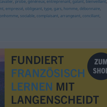
cavalier
,
probe
,
généreux
,
entreprenant
,
galant
,
bienveillant
nt
,
empressé
,
obligeant
,
type
,
gars
,
homme
,
débonnaire
,
onhomme
,
sociable
,
complaisant
,
arrangeant
,
conciliant
,