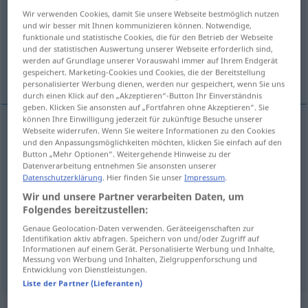
Wir verwenden Cookies, damit Sie unsere Webseite bestmöglich nutzen
Übersicht aller Übersetzungen
und wir besser mit Ihnen kommunizieren können. Notwendige,
funktionale und statistische Cookies, die für den Betrieb der Webseite
(Für mehr Details die Übersetzung anklicken/antippen)
und der statistischen Auswertung unserer Webseite erforderlich sind,
werden auf Grundlage unserer Vorauswahl immer auf Ihrem Endgerät
volontaire, bénévole, spontané, facultatif
gespeichert. Marketing-Cookies und Cookies, die der Bereitstellung
personalisierter Werbung dienen, werden nur gespeichert, wenn Sie uns
durch einen Klick auf den „Akzeptieren“-Button Ihr Einverständnis
geben. Klicken Sie ansonsten auf „Fortfahren ohne Akzeptieren“. Sie
können Ihre Einwilligung jederzeit für zukünftige Besuche unserer
Webseite widerrufen. Wenn Sie weitere Informationen zu den Cookies
volontaire
freiwillig
und den Anpassungsmöglichkeiten möchten, klicken Sie einfach auf den
Button „Mehr Optionen“. Weitergehende Hinweise zu der
Datenverarbeitung entnehmen Sie ansonsten unserer
bénévole
freiwillig
Dienst, Hilfe
Datenschutzerklärung
. Hier finden Sie unser
Impressum
.
Wir und unsere Partner verarbeiten Daten, um
spontané
freiwillig
Handlung, Geständnis
Folgendes bereitzustellen:
Genaue Geolocation-Daten verwenden. Geräteeigenschaften zur
facultatif
freiwillig
(≈ freigestellt)
Identifikation aktiv abfragen. Speichern von und/oder Zugriff auf
Informationen auf einem Gerät. Personalisierte Werbung und Inhalte,
Messung von Werbung und Inhalten, Zielgruppenforschung und
Entwicklung von Dienstleistungen.
Liste der Partner (Lieferanten)