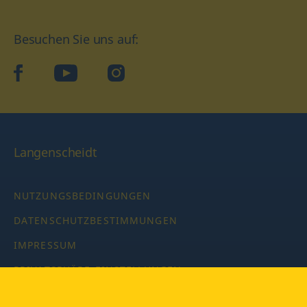
Besuchen Sie uns auf:
facebook
YouTube
Instagram
Langenscheidt
NUTZUNGSBEDINGUNGEN
DATENSCHUTZBESTIMMUNGEN
IMPRESSUM
PRIVATSPHÄRE-EINSTELLUNGEN
LATEINWÖRTERBUCH MIT CODE