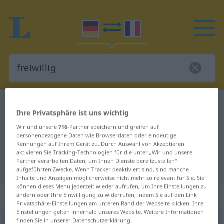
Deutsch-Französisch Wörterbuch
freiwillig
Ihre Privatsphäre ist uns wichtig
Deutsch-Französisch Übersetzung
Wir und unsere
716
-Partner speichern und greifen auf
für "freiwillig"
personenbezogene Daten wie Browserdaten oder eindeutige
Kennungen auf Ihrem Gerät zu. Durch Auswahl von Akzeptieren
aktivieren Sie Tracking-Technologien für die unter „Wir und unsere
Partner verarbeiten Daten, um Ihnen Dienste bereitzustellen“
"freiwillig" Französisch Übersetzung
aufgeführten Zwecke. Wenn Tracker deaktiviert sind, sind manche
Inhalte und Anzeigen möglicherweise nicht mehr so relevant für Sie. Sie
können dieses Menü jederzeit wieder aufrufen, um Ihre Einstellungen zu
„freiwillig“
: Adjektiv
ändern oder Ihre Einwilligung zu widerrufen, indem Sie auf den Link
Privatsphäre-Einstellungen am unteren Rand der Webseite klicken. Ihre
Einstellungen gelten innerhalb unseres Website. Weitere Informationen
finden Sie in unserer Datenschutzerklärung.
freiwillig
adj