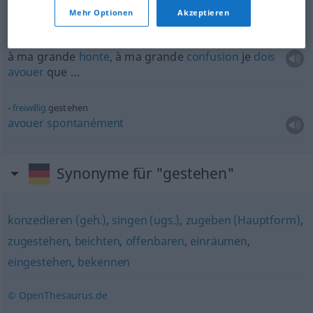
à
vrai
dire
, je
dois
avouer
que …
Mehr Optionen
Akzeptieren
zu
meiner
Schande
muss
ich gestehen, dass …
à ma grande
honte
, à ma grande
confusion
je
dois
avouer
que …
freiwillig
gestehen
avouer
spontanément
Synonyme für "gestehen"
konzedieren (geh.)
,
singen (ugs.)
,
zugeben (Hauptform)
,
zugestehen
,
beichten
,
offenbaren
,
einräumen
,
eingestehen
,
bekennen
© OpenThesaurus.de