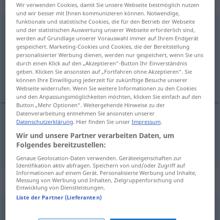
intransitives Verb
Wir verwenden Cookies, damit Sie unsere Webseite bestmöglich nutzen
und wir besser mit Ihnen kommunizieren können. Notwendige,
funktionale und statistische Cookies, die für den Betrieb der Webseite
gestehen
v/t
&
v/i
<
irr
,
pperf
gestanden
>
und der statistischen Auswertung unserer Webseite erforderlich sind,
werden auf Grundlage unserer Vorauswahl immer auf Ihrem Endgerät
Übersicht aller Übersetzungen
gespeichert. Marketing-Cookies und Cookies, die der Bereitstellung
personalisierter Werbung dienen, werden nur gespeichert, wenn Sie uns
(Für mehr Details die Übersetzung anklicken/antippen)
durch einen Klick auf den „Akzeptieren“-Button Ihr Einverständnis
geben. Klicken Sie ansonsten auf „Fortfahren ohne Akzeptieren“. Sie
avouer
können Ihre Einwilligung jederzeit für zukünftige Besuche unserer
Webseite widerrufen. Wenn Sie weitere Informationen zu den Cookies
und den Anpassungsmöglichkeiten möchten, klicken Sie einfach auf den
Button „Mehr Optionen“. Weitergehende Hinweise zu der
Datenverarbeitung entnehmen Sie ansonsten unserer
Datenschutzerklärung
. Hier finden Sie unser
Impressum
.
avouer
gestehen
Wir und unsere Partner verarbeiten Daten, um
Folgendes bereitzustellen:
Genaue Geolocation-Daten verwenden. Geräteeigenschaften zur
Identifikation aktiv abfragen. Speichern von und/oder Zugriff auf
Informationen auf einem Gerät. Personalisierte Werbung und Inhalte,
Beispielsätze für "gestehen"
Messung von Werbung und Inhalten, Zielgruppenforschung und
Entwicklung von Dienstleistungen.
Liste der Partner (Lieferanten)
ich
muss
allerdings
gestehen, dass …