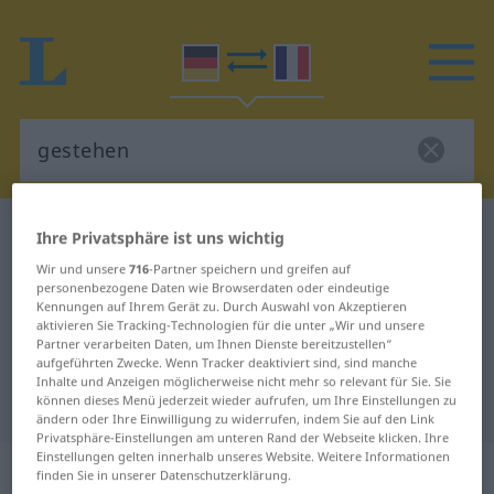
Deutsch-Französisch Wörterbuch
gestehen
Ihre Privatsphäre ist uns wichtig
Deutsch-Französisch Übersetzung
Wir und unsere
716
-Partner speichern und greifen auf
personenbezogene Daten wie Browserdaten oder eindeutige
für "gestehen"
Kennungen auf Ihrem Gerät zu. Durch Auswahl von Akzeptieren
aktivieren Sie Tracking-Technologien für die unter „Wir und unsere
Partner verarbeiten Daten, um Ihnen Dienste bereitzustellen“
aufgeführten Zwecke. Wenn Tracker deaktiviert sind, sind manche
"gestehen" Französisch
Inhalte und Anzeigen möglicherweise nicht mehr so relevant für Sie. Sie
Übersetzung
können dieses Menü jederzeit wieder aufrufen, um Ihre Einstellungen zu
ändern oder Ihre Einwilligung zu widerrufen, indem Sie auf den Link
Privatsphäre-Einstellungen am unteren Rand der Webseite klicken. Ihre
Einstellungen gelten innerhalb unseres Website. Weitere Informationen
„gestehen“
: transitives Verb |
finden Sie in unserer Datenschutzerklärung.