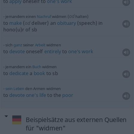
to
apply
oneself to
one’s
work
od
jemandem einen
Nachruf
widmen (
halten)
to
make
(
od
deliver) an
obituary
(speech) in
hono(u)r of
sb
sich
ganz
seiner
Arbeit
widmen
to
devote
oneself
entirely
to
one’s
work
jemandem ein
Buch
widmen
to
dedicate
a
book
to
sb
sein
Leben
den Armen widmen
to
devote
one’s
life
to the
poor
Beispielsätze aus externen Quellen
für "widmen"