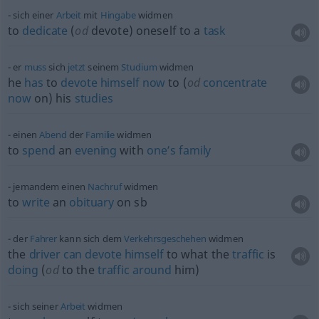
sich einer
Arbeit
mit
Hingabe
widmen
to
dedicate
(
od
devote) oneself to a
task
er
muss
sich
jetzt
seinem
Studium
widmen
he
has
to
devote
himself
now
to (
od
concentrate
now
on) his
studies
einen
Abend
der
Familie
widmen
to
spend
an
evening
with
one’s
family
jemandem einen
Nachruf
widmen
to
write
an
obituary
on
sb
der
Fahrer
kann sich dem
Verkehrsgeschehen
widmen
the
driver
can
devote
himself
to what the
traffic
is
doing
(
od
to the
traffic
around
him)
sich seiner
Arbeit
widmen