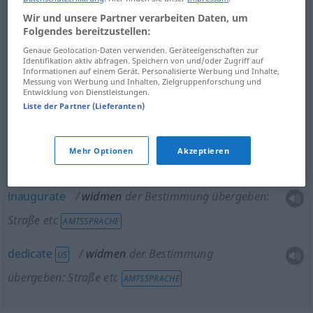
Wir und unsere Partner verarbeiten Daten, um
Folgendes bereitzustellen:
give
widmen
Aufmerksamkeit, Zeitungsartikel,
Genaue Geolocation-Daten verwenden. Geräteeigenschaften zur
Identifikation aktiv abfragen. Speichern von und/oder Zugriff auf
Besprechung etc
Informationen auf einem Gerät. Personalisierte Werbung und Inhalte,
Messung von Werbung und Inhalten, Zielgruppenforschung und
Entwicklung von Dienstleistungen.
devote
widmen
Aufmerksamkeit, Zeitungsartikel,
Liste der Partner (Lieferanten)
Besprechung etc
Mehr Optionen
Akzeptieren
inaugurate
widmen
der Bestimmung übergeben:
Straße etc
AMTSSPRACHE
dedicate
widmen
der Bestimmung
US
übergeben: Straße etc
AMTSSPRACHE