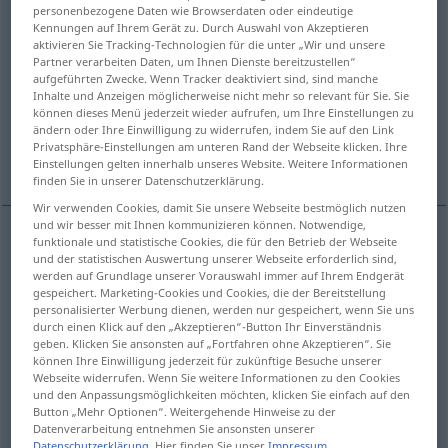
personenbezogene Daten wie Browserdaten oder eindeutige
Kennungen auf Ihrem Gerät zu. Durch Auswahl von Akzeptieren
Übersicht aller Übersetzungen
aktivieren Sie Tracking-Technologien für die unter „Wir und unsere
(Für mehr Details die Übersetzung anklicken/antippen)
Partner verarbeiten Daten, um Ihnen Dienste bereitzustellen“
aufgeführten Zwecke. Wenn Tracker deaktiviert sind, sind manche
Inhalte und Anzeigen möglicherweise nicht mehr so relevant für Sie. Sie
dedicate
devote, give
können dieses Menü jederzeit wieder aufrufen, um Ihre Einstellungen zu
ändern oder Ihre Einwilligung zu widerrufen, indem Sie auf den Link
Privatsphäre-Einstellungen am unteren Rand der Webseite klicken. Ihre
give, devote
inaugurate, dedicate
Einstellungen gelten innerhalb unseres Website. Weitere Informationen
finden Sie in unserer Datenschutzerklärung.
Wir verwenden Cookies, damit Sie unsere Webseite bestmöglich nutzen
und wir besser mit Ihnen kommunizieren können. Notwendige,
funktionale und statistische Cookies, die für den Betrieb der Webseite
und der statistischen Auswertung unserer Webseite erforderlich sind,
dedicate
widmen
Buch, Gedicht etc
werden auf Grundlage unserer Vorauswahl immer auf Ihrem Endgerät
gespeichert. Marketing-Cookies und Cookies, die der Bereitstellung
personalisierter Werbung dienen, werden nur gespeichert, wenn Sie uns
durch einen Klick auf den „Akzeptieren“-Button Ihr Einverständnis
geben. Klicken Sie ansonsten auf „Fortfahren ohne Akzeptieren“. Sie
devote
widmen
Zeit, Sorgfalt, Leben etc
können Ihre Einwilligung jederzeit für zukünftige Besuche unserer
Webseite widerrufen. Wenn Sie weitere Informationen zu den Cookies
und den Anpassungsmöglichkeiten möchten, klicken Sie einfach auf den
give
widmen
Zeit, Sorgfalt, Leben etc
Button „Mehr Optionen“. Weitergehende Hinweise zu der
Datenverarbeitung entnehmen Sie ansonsten unserer
Datenschutzerklärung
. Hier finden Sie unser
Impressum
.