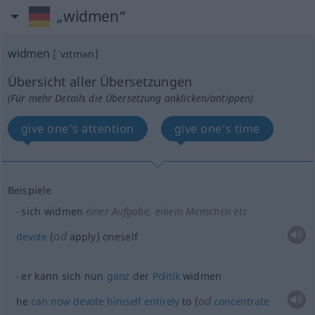
„widmen“
widmen
[ˈvɪtmən]
Übersicht aller Übersetzungen
(Für mehr Details die Übersetzung anklicken/antippen)
give one’s attention
give one’s time
Beispiele
sich widmen
einer Aufgabe, einem Menschen etc
od
devote
(
apply) oneself
er kann sich nun
ganz
der
Politik
widmen
od
he
can
now
devote
himself
entirely
to (
concentrate