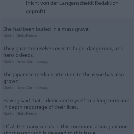
(nicht von der Langenscheidt Redaktion
geprüft)
She had been buried in a mass grave.
Quelle:
GlobalVoices
They gave themselves over to huge, dangerous, and
heroic deeds.
Quelle:
News-Commentary
The Japanese media's attention to the issue has also
grown.
Quelle:
News-Commentary
Having said that, I dedicated myself to a long term and
in depth reportage of their lives.
Quelle:
GlobalVoices
Of all the many words in this communication, just one
short paragraph is devoted to this issue.