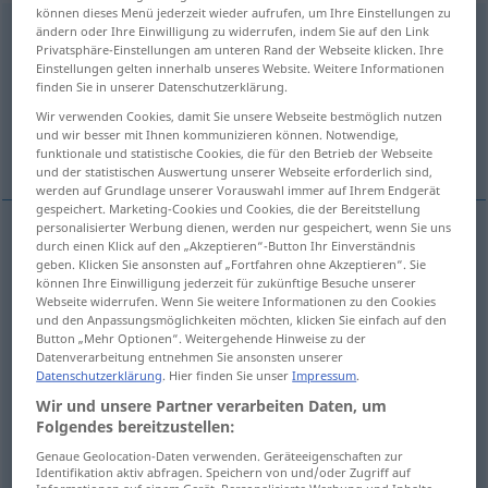
können dieses Menü jederzeit wieder aufrufen, um Ihre Einstellungen zu
überreichen
ändern oder Ihre Einwilligung zu widerrufen, indem Sie auf den Link
v/t
<
untrennb
, kein
-ge-
;
h
>
Privatsphäre-Einstellungen am unteren Rand der Webseite klicken. Ihre
Einstellungen gelten innerhalb unseres Website. Weitere Informationen
Übersicht aller Übersetzungen
finden Sie in unserer Datenschutzerklärung.
(Für mehr Details die Übersetzung anklicken/antippen)
Wir verwenden Cookies, damit Sie unsere Webseite bestmöglich nutzen
und wir besser mit Ihnen kommunizieren können. Notwendige,
enclose
funktionale und statistische Cookies, die für den Betrieb der Webseite
und der statistischen Auswertung unserer Webseite erforderlich sind,
werden auf Grundlage unserer Vorauswahl immer auf Ihrem Endgerät
gespeichert. Marketing-Cookies und Cookies, die der Bereitstellung
personalisierter Werbung dienen, werden nur gespeichert, wenn Sie uns
Beispiele
durch einen Klick auf den „Akzeptieren“-Button Ihr Einverständnis
geben. Klicken Sie ansonsten auf „Fortfahren ohne Akzeptieren“. Sie
(jemandem)
etwas
überreichen
können Ihre Einwilligung jederzeit für zukünftige Besuche unserer
Webseite widerrufen. Wenn Sie weitere Informationen zu den Cookies
to
hand
sth
over (to
sb
), to
present
sth
(to
sb
)
und den Anpassungsmöglichkeiten möchten, klicken Sie einfach auf den
Button „Mehr Optionen“. Weitergehende Hinweise zu der
Datenverarbeitung entnehmen Sie ansonsten unserer
Datenschutzerklärung
. Hier finden Sie unser
Impressum
.
der
Botschafter
überreichte
sein
Beglaubigungsschreiben
Wir und unsere Partner verarbeiten Daten, um
the
ambassador
presented his
credentials
Folgendes bereitzustellen:
Genaue Geolocation-Daten verwenden. Geräteeigenschaften zur
Identifikation aktiv abfragen. Speichern von und/oder Zugriff auf
überreicht von
Informationen auf einem Gerät. Personalisierte Werbung und Inhalte,