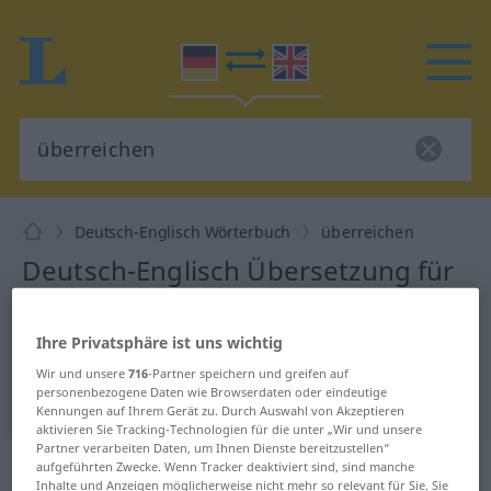
Deutsch-Englisch Wörterbuch
überreichen
Deutsch-Englisch Übersetzung für
"überreichen"
Ihre Privatsphäre ist uns wichtig
"überreichen" Englisch
Wir und unsere
716
-Partner speichern und greifen auf
personenbezogene Daten wie Browserdaten oder eindeutige
Übersetzung
Kennungen auf Ihrem Gerät zu. Durch Auswahl von Akzeptieren
aktivieren Sie Tracking-Technologien für die unter „Wir und unsere
Partner verarbeiten Daten, um Ihnen Dienste bereitzustellen“
„überreichen“
: transitives Verb
aufgeführten Zwecke. Wenn Tracker deaktiviert sind, sind manche
Inhalte und Anzeigen möglicherweise nicht mehr so relevant für Sie. Sie