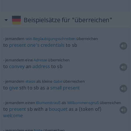
Beispielsätze für "überreichen"
jemandem
sein
Beglaubigungsschreiben
überreichen
to
present
one’s
credentials
to
sb
jemandem eine
Adresse
überreichen
to
convey
an
address
to
sb
jemandem
etwas
als kleine
Gabe
überreichen
to
give
sth
to
sb
as a
small
present
jemandem einen
Blumenstrauß
als
Willkommensgruß
überreichen
to
present
sb
with a
bouquet
as a (token of)
welcome
jemandem eine
Note
überreichen