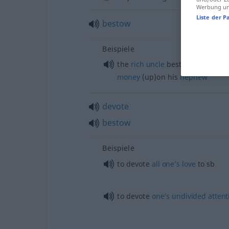
Werbung und
Liste der P
bestow
Beispiele
the
rich
uncle
bestowed
conside
money
(up)on his
nephew
devote
bestow
Beispiele
to devote
all
one’s
love
to
sb
to devote
one’s
undivided
attent