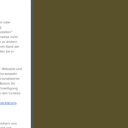
en oder
g-
ustellen“
rweise nicht
en zu ändern
eren Rand der
den Sie in
er Webseite und
 Vorauswahl
sonalisierter
Button Ihr
Einwilligung
zu den Cookies
.
zerklärung
.
eichern von
sung von