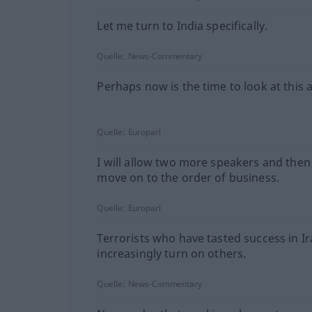
Let me turn to India specifically.
Quelle:
News-Commentary
Perhaps now is the time to look at this 
Quelle:
Europarl
I will allow two more speakers and then
move on to the order of business.
Quelle:
Europarl
Terrorists who have tasted success in Ir
increasingly turn on others.
Quelle:
News-Commentary