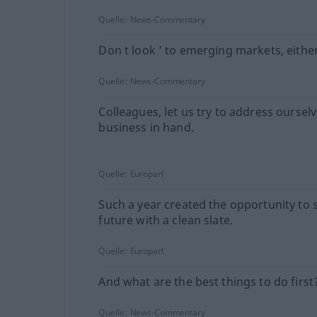
Quelle:
News-Commentary
Don t look ’ to emerging markets, either
Quelle:
News-Commentary
Colleagues, let us try to address ourselv
business in hand.
Quelle:
Europarl
Such a year created the opportunity to s
future with a clean slate.
Quelle:
Europarl
And what are the best things to do first
Quelle:
News-Commentary