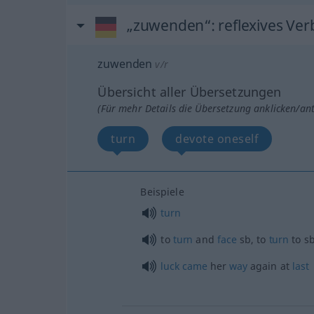
„zuwenden“
: reflexives Ver
zuwenden
v/r
Übersicht aller Übersetzungen
(Für mehr Details die Übersetzung anklicken/an
turn
devote oneself
Beispiele
turn
to
turn
and
face
sb
, to
turn
to
s
luck
came
her
way
again at
last