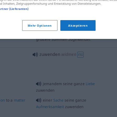
 Inhalten, Zielgruppenforschung und Entwicklung von Dienstleistungen.
artner (Lieferanten)
zuwenden
zukommen lassen
Mehr Optionen
Akzeptieren
rable
sums of
der reiche
Onkel
hat seinem Neffen
größere Summen zugewendet
zuwenden
widmen
FIG
jemandem seine ganze
Liebe
zuwenden
ion
to a
matter
einer
Sache
seine ganze
Aufmerksamkeit
zuwenden