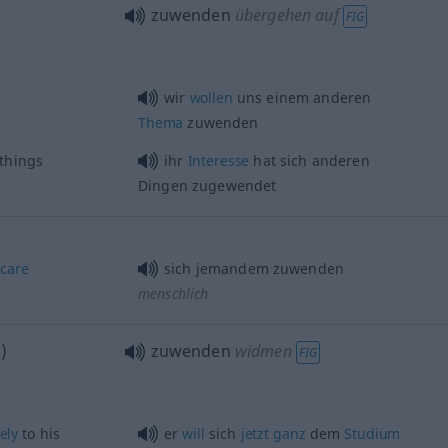
zuwenden
übergehen auf
FIG
wir
wollen
uns einem anderen
Thema
zuwenden
 things
ihr
Interesse
hat sich anderen
Dingen zugewendet
care
sich jemandem zuwenden
menschlich
o
)
zuwenden
widmen
FIG
ely
to his
er
will
sich
jetzt
ganz
dem
Studium