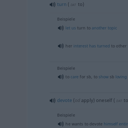
turn
(
to
)
DAT
Beispiele
let
us
turn to
another
topic
her
interest
has
turned
to other
Beispiele
to
care
for
sb
, to
show
sb
loving
devote
(
od
apply) oneself
(
t
DAT
Beispiele
he wants to devote
himself
entir