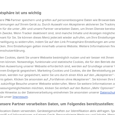
atsphäre ist uns wichtig
sere
716
-Partner speichern und greifen auf personenbezogene Daten wie Browserdat
tippen)
Kennungen auf Ihrem Gerät zu. Durch Auswahl von Akzeptieren aktivieren Sie Trackin
n für die unter „Wir und unsere Partner verarbeiten Daten, um Ihnen Dienste bereitz
estow
n Zwecke. Wenn Tracker deaktiviert sind, sind manche Inhalte und Anzeigen mögliche
evant für Sie. Sie können dieses Menü jederzeit wieder aufrufen, um Ihre Einstellung
inwilligung zu widerrufen, indem Sie auf den Link Privatsphäre-Einstellungen am unt
cken. Ihre Einstellungen gelten innerhalb unseres Website. Weitere Informationen fin
enschutzerklärung.
zuwenden
zukehren
en Cookies, damit Sie unsere Webseite bestmöglich nutzen und wir besser mit Ihnen
en können. Notwendige, funktionale und statistische Cookies, die für den Betrieb d
ischen Auswertung unserer Webseite erforderlich sind, werden auf Grundlage unserer
hrem Endgerät gespeichert. Marketing-Cookies und Cookies, die der Bereitstellung per
nen, werden nur gespeichert, wenn Sie uns durch einen Klick auf den „Akzeptieren“-
jemandem den
Rücken
zuwenden
nis geben. Klicken Sie ansonsten auf „Fortfahren ohne Akzeptieren“. Sie können Ihre 
ür zukünftige Besuche unserer Webseite widerrufen. Wenn Sie weitere Informationen 
 to (turn to)
jemandem das
Gesicht
zuwenden
assungsmöglichkeiten möchten, klicken Sie einfach auf den Button „Mehr Optionen“
de Hinweise zu der Datenverarbeitung entnehmen Sie ansonsten unserer
Datenschut
 Sie unser
Impressum
.
sun
das
Gesicht
der
Sonne
zuwenden
unsere Partner verarbeiten Daten, um Folgendes bereitzustellen:
ocation-Daten verwenden. Geräteeigenschaften zur Identifikation aktiv abfragen. Sp
griff auf Informationen auf einem Gerät. Personalisierte Werbung und Inhalte, Mes