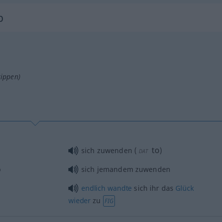
b
tippen)
to
sich zuwenden
(
)
DAT
b
sich jemandem zuwenden
endlich
wandte
sich ihr das
Glück
wieder
zu
FIG