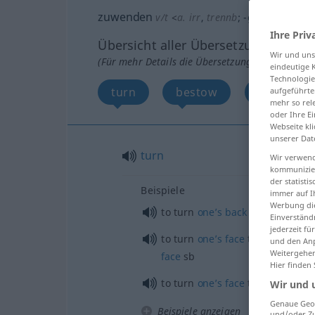
zuwenden
v/t
<
a.
irr
,
trennb
;
-ge-
;
h
>
Ihre Priv
Übersicht aller Übersetzungen
Wir und un
(Für mehr Details die Übersetzung anklicken/an
eindeutige 
Technologie
turn
bestow
devote, b
aufgeführte
mehr so rel
oder Ihre E
Webseite kli
unserer Dat
turn
Wir verwend
kommunizier
der statist
Beispiele
immer auf I
Werbung die
to turn
one’s
back
on
sb
Einverständ
jederzeit f
to turn
one’s
face
toward(s)
sb
,
und den Anp
Weitergehen
face
sb
Hier finden
to turn
one’s
face
toward(s) the
Wir und 
Genaue Geol
Beispiele anzeigen
und/oder Zu