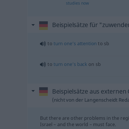
studies
now
Beispielsätze für "zuwende
to
turn
one’s
attention
to
sb
to
turn
one’s
back
on
sb
Beispielsätze aus externen
(nicht von der Langenscheidt Reda
But there are other problems in the reg
Israel – and the world – must face.