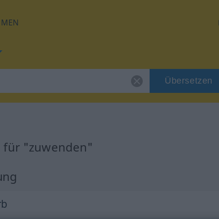
HMEN
Übersetzen
g für "zuwenden"
ung
rb