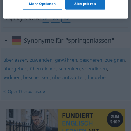
Mehr Optionen
Akzeptieren
you must
treat
us
to
something
on your
birthday
springenlassen
FIG
UMG
UMG
Synonyme für "springenlassen"
überlassen
,
zuwenden
,
gewähren
,
bescheren
,
zueignen
,
übergeben
,
überreichen
,
schenken
,
spendieren
,
widmen
,
beschenken
,
überantworten
,
hingeben
© OpenThesaurus.de