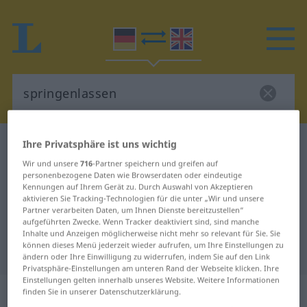
Ihre Privatsphäre ist uns wichtig
Deutsch-Englisch Wörterbuch
springenlassen
Deutsch-Englisch Übersetzung für
Wir und unsere
716
-Partner speichern und greifen auf
personenbezogene Daten wie Browserdaten oder eindeutige
"springenlassen"
Kennungen auf Ihrem Gerät zu. Durch Auswahl von Akzeptieren
aktivieren Sie Tracking-Technologien für die unter „Wir und unsere
Partner verarbeiten Daten, um Ihnen Dienste bereitzustellen“
aufgeführten Zwecke. Wenn Tracker deaktiviert sind, sind manche
"springenlassen" Englisch
Inhalte und Anzeigen möglicherweise nicht mehr so relevant für Sie. Sie
können dieses Menü jederzeit wieder aufrufen, um Ihre Einstellungen zu
Übersetzung
ändern oder Ihre Einwilligung zu widerrufen, indem Sie auf den Link
Privatsphäre-Einstellungen am unteren Rand der Webseite klicken. Ihre
Einstellungen gelten innerhalb unseres Website. Weitere Informationen
„springenlassen“
: transitives Verb
finden Sie in unserer Datenschutzerklärung.