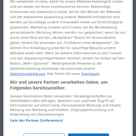
Wir verwenden Cookies, damit Sie unsere Webseite bestmöglich nutzen
und wir besser mit Ihnen kommunizieren können. Notwendige,
springenlassen
v/t
<
irr
,
trennb
, kein
-ge-
;
h
>
funktionale und statistische Cookies, die für den Betrieb der Webseite
und der statistischen Auswertung unserer Webseite erforderlich sind,
Übersicht aller Übersetzungen
werden auf Grundlage unserer Vorauswahl immer auf Ihrem Endgerät
gespeichert. Marketing-Cookies und Cookies, die der Bereitstellung
(Für mehr Details die Übersetzung anklicken/antippen)
personalisierter Werbung dienen, werden nur gespeichert, wenn Sie uns
durch einen Klick auf den „Akzeptieren“-Button Ihr Einverständnis
you must treat us to something on your
geben. Klicken Sie ansonsten auf „Fortfahren ohne Akzeptieren“. Sie
birthday
können Ihre Einwilligung jederzeit für zukünftige Besuche unserer
Webseite widerrufen. Wenn Sie weitere Informationen zu den Cookies
und den Anpassungsmöglichkeiten möchten, klicken Sie einfach auf den
Button „Mehr Optionen“. Weitergehende Hinweise zu der
to cough up , to pay for
Datenverarbeitung entnehmen Sie ansonsten unserer
Datenschutzerklärung
. Hier finden Sie unser
Impressum
.
Wir und unsere Partner verarbeiten Daten, um
Folgendes bereitzustellen:
to
cough
up (
od
to
fork
out)
sth
springenlassen
Genaue Geolocation-Daten verwenden. Geräteeigenschaften zur
Identifikation aktiv abfragen. Speichern von und/oder Zugriff auf
Informationen auf einem Gerät. Personalisierte Werbung und Inhalte,
springen
FIG
UMG
Messung von Werbung und Inhalten, Zielgruppenforschung und
Entwicklung von Dienstleistungen.
to
pay
for (
od
stand)
sth
springenlassen
eine
Liste der Partner (Lieferanten)
Flasche Wein etc
FIG
UMG