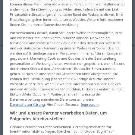
können dieses Menü jederzeit wieder aufrufen, um Ihre Einstellungen zu
ändern oder Ihre Einwilligung zu widerrufen, indem Sie auf den Link
Übersicht aller Übersetzungen
Privatsphäre-Einstellungen am unteren Rand der Webseite klicken. Ihre
(Für mehr Details die Übersetzung anklicken/antippen)
Einstellungen gelten innerhalb unseres Website. Weitere Informationen
finden Sie in unserer Datenschutzerklärung.
give out the Christmas presents
Wir verwenden Cookies, damit Sie unsere Webseite bestmöglich nutzen
und wir besser mit Ihnen kommunizieren können. Notwendige,
funktionale und statistische Cookies, die für den Betrieb der Webseite
und der statistischen Auswertung unserer Webseite erforderlich sind,
werden auf Grundlage unserer Vorauswahl immer auf Ihrem Endgerät
gespeichert. Marketing-Cookies und Cookies, die der Bereitstellung
give
out the (Christmas) presents
bescheren
personalisierter Werbung dienen, werden nur gespeichert, wenn Sie uns
durch einen Klick auf den „Akzeptieren“-Button Ihr Einverständnis
besonders zu Weihnachten
geben. Klicken Sie ansonsten auf „Fortfahren ohne Akzeptieren“. Sie
können Ihre Einwilligung jederzeit für zukünftige Besuche unserer
Webseite widerrufen. Wenn Sie weitere Informationen zu den Cookies
und den Anpassungsmöglichkeiten möchten, klicken Sie einfach auf den
Button „Mehr Optionen“. Weitergehende Hinweise zu der
Datenverarbeitung entnehmen Sie ansonsten unserer
„bescheren“
: transitives Verb
Datenschutzerklärung
. Hier finden Sie unser
Impressum
.
Wir und unsere Partner verarbeiten Daten, um
Folgendes bereitzustellen:
bescheren
v/t
Genaue Geolocation-Daten verwenden. Geräteeigenschaften zur
Übersicht aller Übersetzungen
Identifikation aktiv abfragen. Speichern von und/oder Zugriff auf