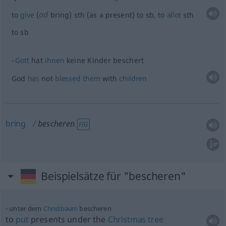
od
to
give
(
bring)
sth
(as a present) to
sb
, to
allot
sth
to
sb
Gott
hat
ihnen
keine Kinder beschert
God
has
not
blessed
them
with
children
bring
bescheren
FIG
Beispielsätze für "bescheren"
unter dem
Christbaum
bescheren
to
put
presents under the
Christmas
tree