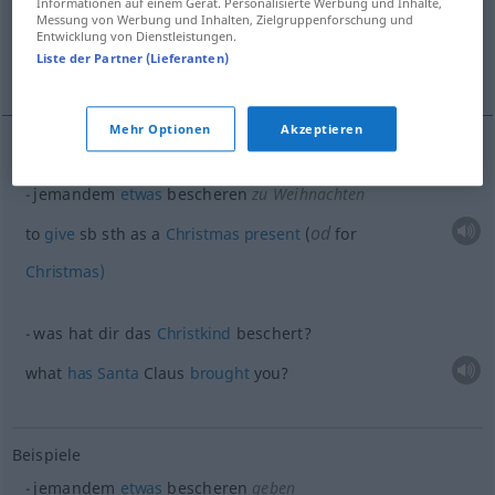
Informationen auf einem Gerät. Personalisierte Werbung und Inhalte,
(Für mehr Details die Übersetzung anklicken/antippen)
Messung von Werbung und Inhalten, Zielgruppenforschung und
Entwicklung von Dienstleistungen.
Liste der Partner (Lieferanten)
bring
Mehr Optionen
Akzeptieren
Beispiele
jemandem
etwas
bescheren
zu Weihnachten
od
to
give
sb
sth
as a
Christmas
present
(
for
Christmas)
was hat dir das
Christkind
beschert?
what
has
Santa
Claus
brought
you?
Beispiele
jemandem
etwas
bescheren
geben