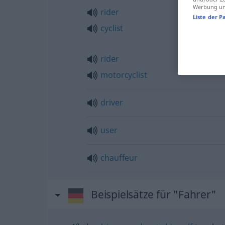
Werbung und
rider
Liste der P
cyclist
rider
motorcyclist
driver
user
chauffeur
Beispielsätze für "Fahrer"