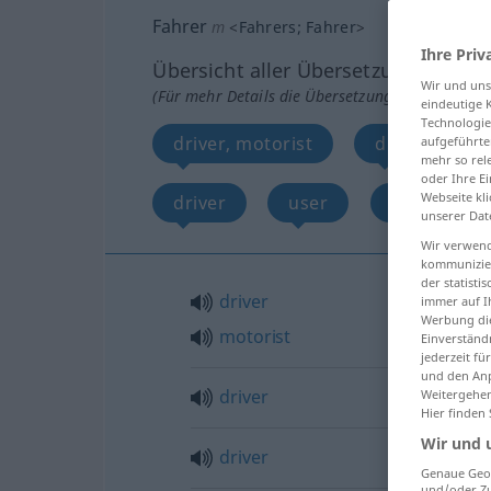
Fahrer
m
<
Fahrers
;
Fahrer
>
Ihre Priv
Übersicht aller Übersetzungen
Wir und un
(Für mehr Details die Übersetzung anklicken/an
eindeutige 
Technologie
driver, motorist
driver
aufgeführte
mehr so rel
oder Ihre E
Webseite kli
driver
user
chauffeur
unserer Dat
Wir verwend
kommunizier
der statist
driver
immer auf I
Werbung die
motorist
Einverständ
jederzeit f
und den Anp
driver
Weitergehen
Hier finden
Wir und 
driver
Genaue Geol
und/oder Zu