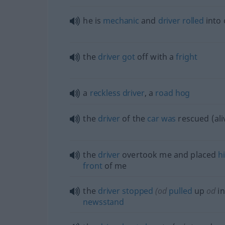
he is
mechanic
and
driver
rolled
into
the
driver
got
off with a
fright
a
reckless
driver
, a
road
hog
the
driver
of the
car
was
rescued (ali
the
driver
overtook me and placed
h
front
of me
the
driver
stopped
(
od
pulled
up
od
in
newsstand