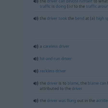
the
driver
can
devote
himself
to what
traffic
is
doing
(
od
to the
traffic
arou
the
driver
took
the
bend
at (a)
high
s
a
careless
driver
hit-and-run
driver
reckless
driver
the
driver
is to
blame
, the
blame
can
attributed to the
driver
the
driver
was
flung
out in the
accide