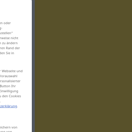
en oder
g-
ustellen“
rweise nicht
en zu ändern
eren Rand der
den Sie in
er Webseite und
 Vorauswahl
sonalisierter
Button Ihr
Einwilligung
zu den Cookies
.
zerklärung
.
eichern von
sung von