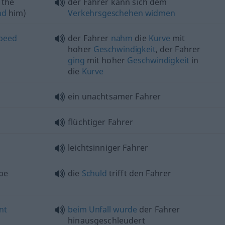
 the
der Fahrer kann sich dem
nd
him)
Verkehrsgeschehen
widmen
peed
der Fahrer
nahm
die
Kurve
mit
hoher
Geschwindigkeit
, der Fahrer
ging
mit hoher
Geschwindigkeit
in
die
Kurve
ein unachtsamer Fahrer
flüchtiger Fahrer
leichtsinniger Fahrer
be
die
Schuld
trifft den Fahrer
nt
beim
Unfall
wurde
der Fahrer
hinausgeschleudert