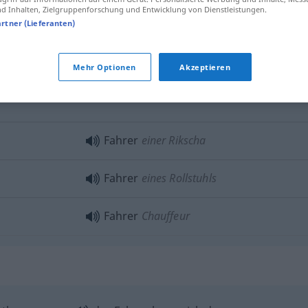
 Inhalten, Zielgruppenforschung und Entwicklung von Dienstleistungen.
Fahrer
eines Fahrrads
artner (Lieferanten)
Mehr Optionen
Akzeptieren
Fahrer
eines Motorrads
Fahrer
einer Rikscha
Fahrer
eines Rollstuhls
Fahrer
Chauffeur