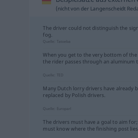
(nicht von der Langenscheidt Reda
The driver could not distinguish the sign
fog.
Quelle:
Tatoeba
When you get to the very bottom of the s
the rider passes through an aluminum 
Quelle:
TED
Many Dutch lorry drivers have already 
replaced by Polish drivers.
Quelle:
Europarl
The drivers must have a goal to aim for;
must know where the finishing post lies