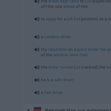
the
driver
kept
close
to (
od
stayed on
of) the one
ahead
of him
to
apply
for a
job
(
od
position) as a
d
a
careless
driver
my
reputation
as a
good
driver
has
g
of the
window
since
then
the
driver
turned
(
od
cranked) the
ha
he is a
safe
driver
a
fast
driver
Beispielsätze aus externen 