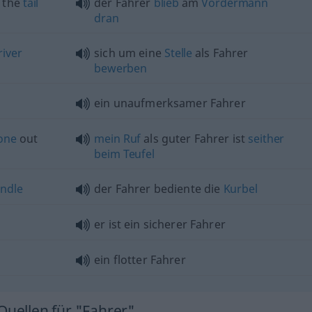
 the
tail
der Fahrer
blieb
am
Vordermann
dran
river
sich um eine
Stelle
als Fahrer
bewerben
ein unaufmerksamer Fahrer
one
out
mein
Ruf
als guter Fahrer ist
seither
beim
Teufel
ndle
der Fahrer bediente die
Kurbel
er ist ein sicherer Fahrer
ein flotter Fahrer
Quellen für "Fahrer"