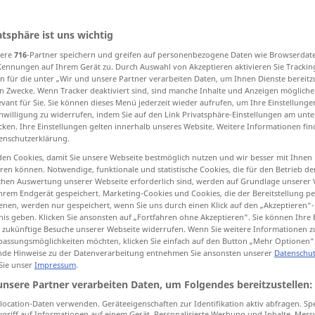
atsphäre ist uns wichtig
sere
716
-Partner speichern und greifen auf personenbezogene Daten wie Browserdat
tippen)
Kennungen auf Ihrem Gerät zu. Durch Auswahl von Akzeptieren aktivieren Sie Trackin
n für die unter „Wir und unsere Partner verarbeiten Daten, um Ihnen Dienste bereitz
driver
rider, cyclist, rider, motorcyclist
n Zwecke. Wenn Tracker deaktiviert sind, sind manche Inhalte und Anzeigen mögliche
evant für Sie. Sie können dieses Menü jederzeit wieder aufrufen, um Ihre Einstellung
inwilligung zu widerrufen, indem Sie auf den Link Privatsphäre-Einstellungen am unt
cken. Ihre Einstellungen gelten innerhalb unseres Website. Weitere Informationen fin
enschutzerklärung.
en Cookies, damit Sie unsere Webseite bestmöglich nutzen und wir besser mit Ihnen
en können. Notwendige, funktionale und statistische Cookies, die für den Betrieb d
ischen Auswertung unserer Webseite erforderlich sind, werden auf Grundlage unserer
Fahrer
eines Autos
hrem Endgerät gespeichert. Marketing-Cookies und Cookies, die der Bereitstellung per
nen, werden nur gespeichert, wenn Sie uns durch einen Klick auf den „Akzeptieren“-
nis geben. Klicken Sie ansonsten auf „Fortfahren ohne Akzeptieren“. Sie können Ihre 
ür zukünftige Besuche unserer Webseite widerrufen. Wenn Sie weitere Informationen 
assungsmöglichkeiten möchten, klicken Sie einfach auf den Button „Mehr Optionen“
Fahrer
eines Busses
de Hinweise zu der Datenverarbeitung entnehmen Sie ansonsten unserer
Datenschut
 Sie unser
Impressum
.
unsere Partner verarbeiten Daten, um Folgendes bereitzustellen:
Fahrer
einer Straßenbahn
ocation-Daten verwenden. Geräteeigenschaften zur Identifikation aktiv abfragen. Sp
griff auf Informationen auf einem Gerät. Personalisierte Werbung und Inhalte, Mes