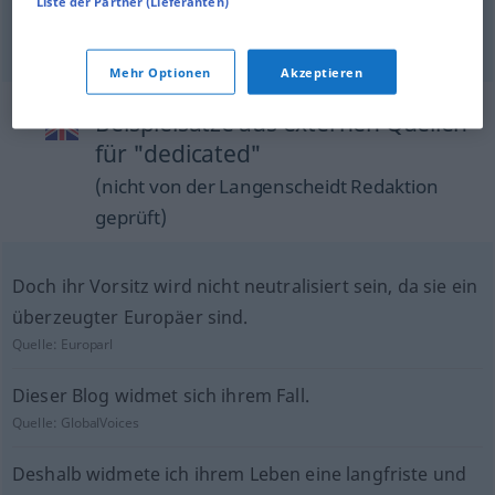
Liste der Partner (Lieferanten)
fest
zugeordnet
dedicated
TECH
Mehr Optionen
Akzeptieren
Beispielsätze aus externen Quellen
für "dedicated"
(nicht von der Langenscheidt Redaktion
geprüft)
Doch ihr Vorsitz wird nicht neutralisiert sein, da sie ein
überzeugter Europäer sind.
Quelle:
Europarl
Dieser Blog widmet sich ihrem Fall.
Quelle:
GlobalVoices
Deshalb widmete ich ihrem Leben eine langfriste und