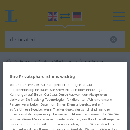
Englisch-Deutsch Wörterbuch
dedicated
Englisch-Deutsch Übersetzung für
Ihre Privatsphäre ist uns wichtig
"dedicated"
Wir und unsere
716
-Partner speichern und greifen auf
personenbezogene Daten wie Browserdaten oder eindeutige
Kennungen auf Ihrem Gerät zu. Durch Auswahl von Akzeptieren
"dedicated" Deutsch Übersetzung
aktivieren Sie Tracking-Technologien für die unter „Wir und unsere
Partner verarbeiten Daten, um Ihnen Dienste bereitzustellen“
aufgeführten Zwecke. Wenn Tracker deaktiviert sind, sind manche
„dedicated“
: adjective
Inhalte und Anzeigen möglicherweise nicht mehr so relevant für Sie. Sie
können dieses Menü jederzeit wieder aufrufen, um Ihre Einstellungen zu
ändern oder Ihre Einwilligung zu widerrufen, indem Sie auf den Link
dedicated
Privatsphäre-Einstellungen am unteren Rand der Webseite klicken. Ihre
adj