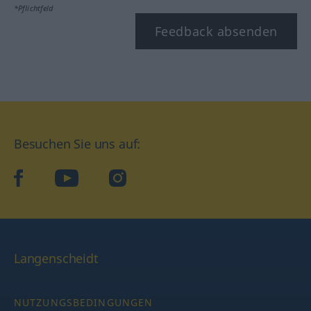
*Pflichtfeld
Feedback absenden
Besuchen Sie uns auf:
facebook
YouTube
Instagram
Langenscheidt
NUTZUNGSBEDINGUNGEN