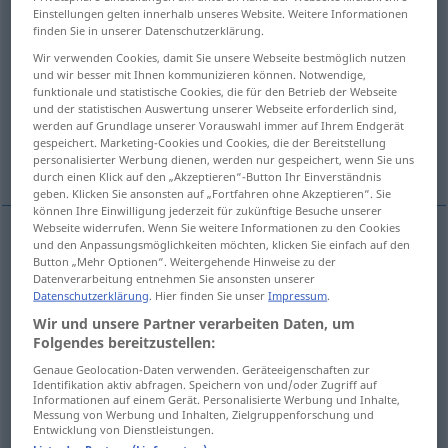
Einstellungen gelten innerhalb unseres Website. Weitere Informationen
finden Sie in unserer Datenschutzerklärung.
Übersicht aller Übersetzungen
Wir verwenden Cookies, damit Sie unsere Webseite bestmöglich nutzen
(Für mehr Details die Übersetzung anklicken/antippen)
und wir besser mit Ihnen kommunizieren können. Notwendige,
funktionale und statistische Cookies, die für den Betrieb der Webseite
treu sorgend
einsatzfreudig
und der statistischen Auswertung unserer Webseite erforderlich sind,
werden auf Grundlage unserer Vorauswahl immer auf Ihrem Endgerät
gespeichert. Marketing-Cookies und Cookies, die der Bereitstellung
engagiert
fest zugeordnet
personalisierter Werbung dienen, werden nur gespeichert, wenn Sie uns
durch einen Klick auf den „Akzeptieren“-Button Ihr Einverständnis
geben. Klicken Sie ansonsten auf „Fortfahren ohne Akzeptieren“. Sie
können Ihre Einwilligung jederzeit für zukünftige Besuche unserer
Webseite widerrufen. Wenn Sie weitere Informationen zu den Cookies
und den Anpassungsmöglichkeiten möchten, klicken Sie einfach auf den
treu
sorgend
dedicated
father
etc
Button „Mehr Optionen“. Weitergehende Hinweise zu der
Datenverarbeitung entnehmen Sie ansonsten unserer
Datenschutzerklärung
. Hier finden Sie unser
Impressum
.
Wir und unsere Partner verarbeiten Daten, um
einsatzfreudig
dedicated
employee
etc
Folgendes bereitzustellen:
Genaue Geolocation-Daten verwenden. Geräteeigenschaften zur
Identifikation aktiv abfragen. Speichern von und/oder Zugriff auf
Informationen auf einem Gerät. Personalisierte Werbung und Inhalte,
engagiert
dedicated
advocate
etc
Messung von Werbung und Inhalten, Zielgruppenforschung und
Entwicklung von Dienstleistungen.