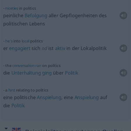
niceties
in politics
peinliche
Befolgung
aller Gepflogenheiten des
politischen Lebens
he’s
into
local
politics
er
engagiert
sich
od
ist
aktiv
in der Lokalpolitik
the
conversation
ran
on politics
die
Unterhaltung
ging
über
Politik
a
hint
relating to politics
eine politische
Anspielung
, eine
Anspielung
auf
die
Politik