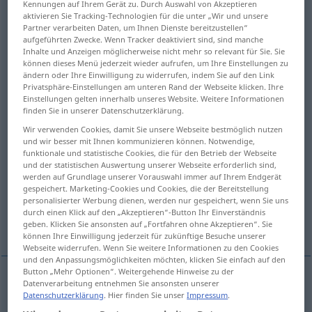
Kennungen auf Ihrem Gerät zu. Durch Auswahl von Akzeptieren
aktivieren Sie Tracking-Technologien für die unter „Wir und unsere
Übersicht aller Übersetzungen
Partner verarbeiten Daten, um Ihnen Dienste bereitzustellen“
aufgeführten Zwecke. Wenn Tracker deaktiviert sind, sind manche
(Für mehr Details die Übersetzung anklicken/antippen)
Inhalte und Anzeigen möglicherweise nicht mehr so relevant für Sie. Sie
können dieses Menü jederzeit wieder aufrufen, um Ihre Einstellungen zu
Politik, Staatskunst
Staatswissenschaft
ändern oder Ihre Einwilligung zu widerrufen, indem Sie auf den Link
Privatsphäre-Einstellungen am unteren Rand der Webseite klicken. Ihre
Einstellungen gelten innerhalb unseres Website. Weitere Informationen
Partei-, StaatsPolitik
finden Sie in unserer Datenschutzerklärung.
Wir verwenden Cookies, damit Sie unsere Webseite bestmöglich nutzen
und wir besser mit Ihnen kommunizieren können. Notwendige,
parteipolitisches Leben
funktionale und statistische Cookies, die für den Betrieb der Webseite
und der statistischen Auswertung unserer Webseite erforderlich sind,
werden auf Grundlage unserer Vorauswahl immer auf Ihrem Endgerät
politische Anschauung Einstellung
gespeichert. Marketing-Cookies und Cookies, die der Bereitstellung
personalisierter Werbung dienen, werden nur gespeichert, wenn Sie uns
durch einen Klick auf den „Akzeptieren“-Button Ihr Einverständnis
Politik
politische Machenschaften
geben. Klicken Sie ansonsten auf „Fortfahren ohne Akzeptieren“. Sie
können Ihre Einwilligung jederzeit für zukünftige Besuche unserer
Webseite widerrufen. Wenn Sie weitere Informationen zu den Cookies
und den Anpassungsmöglichkeiten möchten, klicken Sie einfach auf den
Button „Mehr Optionen“. Weitergehende Hinweise zu der
Datenverarbeitung entnehmen Sie ansonsten unserer
Politik
f
politics
art or practice of politics
Datenschutzerklärung
. Hier finden Sie unser
Impressum
.