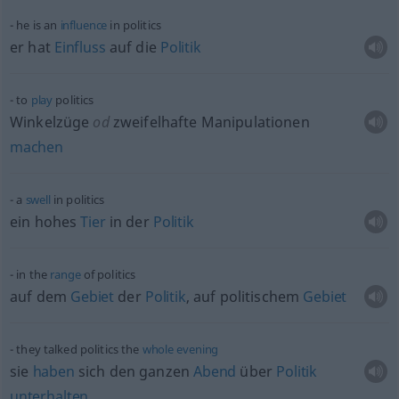
he is an
influence
in politics
er hat
Einfluss
auf die
Politik
to
play
politics
Winkelzüge
od
zweifelhafte Manipulationen
machen
a
swell
in politics
ein hohes
Tier
in der
Politik
in the
range
of politics
auf dem
Gebiet
der
Politik
, auf politischem
Gebiet
they talked politics the
whole
evening
sie
haben
sich den ganzen
Abend
über
Politik
unterhalten