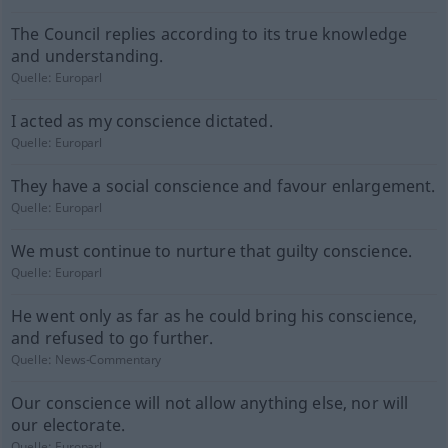
The Council replies according to its true knowledge
and understanding.
Quelle:
Europarl
I acted as my conscience dictated.
Quelle:
Europarl
They have a social conscience and favour enlargement.
Quelle:
Europarl
We must continue to nurture that guilty conscience.
Quelle:
Europarl
He went only as far as he could bring his conscience,
and refused to go further.
Quelle:
News-Commentary
Our conscience will not allow anything else, nor will
our electorate.
Quelle:
Europarl