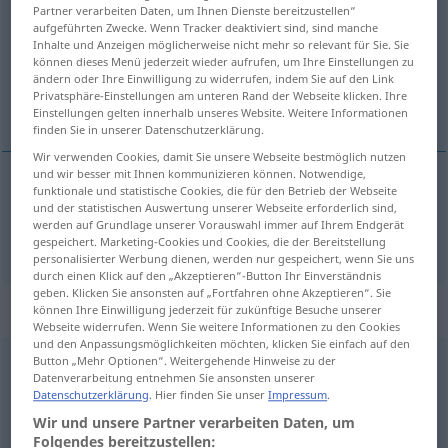
Partner verarbeiten Daten, um Ihnen Dienste bereitzustellen“
aufgeführten Zwecke. Wenn Tracker deaktiviert sind, sind manche
Übersicht aller Übersetzungen
Inhalte und Anzeigen möglicherweise nicht mehr so relevant für Sie. Sie
(Für mehr Details die Übersetzung anklicken/antippen)
können dieses Menü jederzeit wieder aufrufen, um Ihre Einstellungen zu
ändern oder Ihre Einwilligung zu widerrufen, indem Sie auf den Link
Privatsphäre-Einstellungen am unteren Rand der Webseite klicken. Ihre
conscience
Einstellungen gelten innerhalb unseres Website. Weitere Informationen
finden Sie in unserer Datenschutzerklärung.
Wir verwenden Cookies, damit Sie unsere Webseite bestmöglich nutzen
und wir besser mit Ihnen kommunizieren können. Notwendige,
funktionale und statistische Cookies, die für den Betrieb der Webseite
conscience
Gewissen
und der statistischen Auswertung unserer Webseite erforderlich sind,
werden auf Grundlage unserer Vorauswahl immer auf Ihrem Endgerät
gespeichert. Marketing-Cookies und Cookies, die der Bereitstellung
personalisierter Werbung dienen, werden nur gespeichert, wenn Sie uns
durch einen Klick auf den „Akzeptieren“-Button Ihr Einverständnis
geben. Klicken Sie ansonsten auf „Fortfahren ohne Akzeptieren“. Sie
Beispielsätze für "Gewissen"
können Ihre Einwilligung jederzeit für zukünftige Besuche unserer
Webseite widerrufen. Wenn Sie weitere Informationen zu den Cookies
und den Anpassungsmöglichkeiten möchten, klicken Sie einfach auf den
Button „Mehr Optionen“. Weitergehende Hinweise zu der
ein dehnbares Gewissen
Datenverarbeitung entnehmen Sie ansonsten unserer
an
elastic
conscience
Datenschutzerklärung
. Hier finden Sie unser
Impressum
.
Wir und unsere Partner verarbeiten Daten, um
Folgendes bereitzustellen: