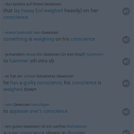
das lastete auf ihrem Gewissen
that
lay
heavy
(
od
weighed
heavily) on her
conscience
etwas
bedrückt
sein
Gewissen
something
is
weighing
on his
conscience
jemandem
etwas
ins Gewissen [in den Kopf]
hämmern
to
hammer
sth
into
sb
er hat ein
schwer
belastetes Gewissen
he
has
a
guilty
conscience
, his
conscience
is
weighed
down
sein
Gewissen
beruhigen
to
appease
one’s
conscience
ein gutes Gewissen ist ein sanftes
Ruhekissen
a
quiet
conscience
sleeps in
thunder