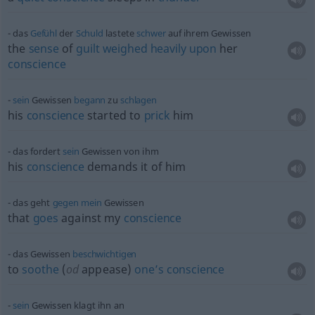
das
Gefühl
der
Schuld
lastete
schwer
auf ihrem Gewissen
the
sense
of
guilt
weighed
heavily
upon
her
conscience
sein
Gewissen
begann
zu
schlagen
his
conscience
started to
prick
him
das fordert
sein
Gewissen von ihm
his
conscience
demands it of him
das geht
gegen
mein
Gewissen
that
goes
against my
conscience
das Gewissen
beschwichtigen
to
soothe
(
od
appease)
one’s
conscience
sein
Gewissen klagt ihn an