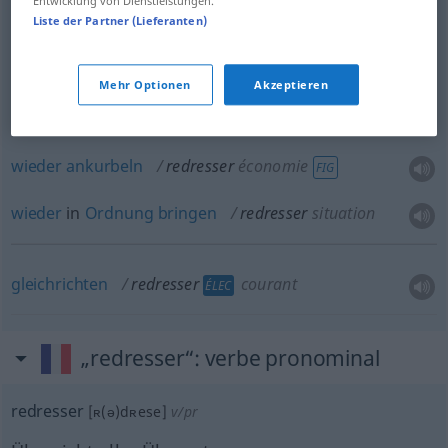
Entwicklung von Dienstleistungen.
tombée
Liste der Partner (Lieferanten)
gerade
stellen
redresser
roues avant
Mehr Optionen
Akzeptieren
wieder
ankurbeln
redresser
économie
FIG
wieder
in
Ordnung
bringen
redresser
situation
gleichrichten
redresser
courant
ÉLEC
„redresser“
: verbe pronominal
redresser
[ʀ(ə)dʀese]
v/pr