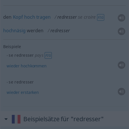
den
Kopf
hoch
tragen
redresser
se croire
FIG
hochnäsig
werden
redresser
Beispiele
se redresser
pays
FIG
wieder
hochkommen
se redresser
wieder
erstarken
Beispielsätze für "redresser"