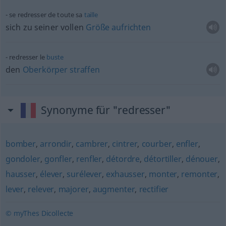
se redresser de toute sa
taille
sich zu seiner vollen
Größe
aufrichten
redresser le
buste
den
Oberkörper
straffen
Synonyme für "redresser"
bomber
,
arrondir
,
cambrer
,
cintrer
,
courber
,
enfler
,
gondoler
,
gonfler
,
renfler
,
détordre
,
détortiller
,
dénouer
,
hausser
,
élever
,
surélever
,
exhausser
,
monter
,
remonter
,
lever
,
relever
,
majorer
,
augmenter
,
rectifier
© myThes Dicollecte