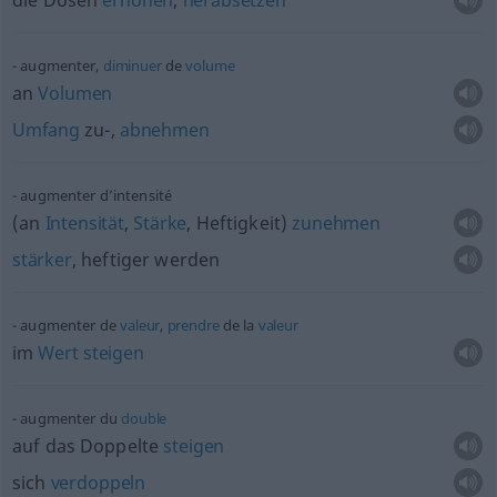
die Dosen
erhöhen
,
herabsetzen
augmenter,
diminuer
de
volume
an
Volumen
Umfang
zu-,
abnehmen
augmenter d’intensité
(an
Intensität
,
Stärke
, Heftigkeit)
zunehmen
stärker
, heftiger werden
augmenter de
valeur
,
prendre
de la
valeur
im
Wert
steigen
augmenter du
double
auf das Doppelte
steigen
sich
verdoppeln