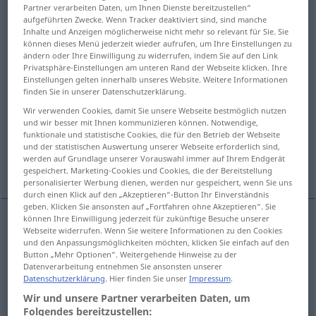
Partner verarbeiten Daten, um Ihnen Dienste bereitzustellen“
aufgeführten Zwecke. Wenn Tracker deaktiviert sind, sind manche
Übersicht aller Übersetzungen
Inhalte und Anzeigen möglicherweise nicht mehr so relevant für Sie. Sie
(Für mehr Details die Übersetzung anklicken/antippen)
können dieses Menü jederzeit wieder aufrufen, um Ihre Einstellungen zu
ändern oder Ihre Einwilligung zu widerrufen, indem Sie auf den Link
Privatsphäre-Einstellungen am unteren Rand der Webseite klicken. Ihre
vermehren, vergrößern, erhöhen,
Einstellungen gelten innerhalb unseres Website. Weitere Informationen
heraufsetzen, aufstocken
finden Sie in unserer Datenschutzerklärung.
Wir verwenden Cookies, damit Sie unsere Webseite bestmöglich nutzen
und wir besser mit Ihnen kommunizieren können. Notwendige,
erhöhen, aufbessern, erhöhen, steigern
funktionale und statistische Cookies, die für den Betrieb der Webseite
und der statistischen Auswertung unserer Webseite erforderlich sind,
werden auf Grundlage unserer Vorauswahl immer auf Ihrem Endgerät
Weitere Beispiele...
gespeichert. Marketing-Cookies und Cookies, die der Bereitstellung
personalisierter Werbung dienen, werden nur gespeichert, wenn Sie uns
durch einen Klick auf den „Akzeptieren“-Button Ihr Einverständnis
geben. Klicken Sie ansonsten auf „Fortfahren ohne Akzeptieren“. Sie
können Ihre Einwilligung jederzeit für zukünftige Besuche unserer
Webseite widerrufen. Wenn Sie weitere Informationen zu den Cookies
vermehren
augmenter
und den Anpassungsmöglichkeiten möchten, klicken Sie einfach auf den
Button „Mehr Optionen“. Weitergehende Hinweise zu der
Datenverarbeitung entnehmen Sie ansonsten unserer
vergrößern
augmenter
Datenschutzerklärung
. Hier finden Sie unser
Impressum
.
Wir und unsere Partner verarbeiten Daten, um
erhöhen
augmenter
prix, impôts, etc
Folgendes bereitzustellen: