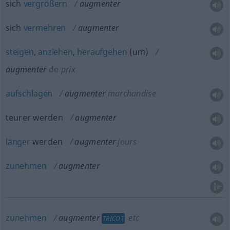
sich
vergrößern
augmenter
sich
vermehren
augmenter
steigen
,
anziehen
,
heraufgehen
(
um
)
augmenter
de
prix
aufschlagen
augmenter
marchandise
teurer werden
augmenter
länger
werden
augmenter
jours
zunehmen
augmenter
zunehmen
augmenter
etc
TRICOT