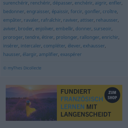
surenchérir
,
renchérir
,
dépasser
,
enchérir
,
aigrir
,
enfler
,
bedonner
,
engraisser
,
épaissir
,
forcir
,
gonfler
,
croître
,
empâter
,
ravaler
,
rafraîchir
,
raviver
,
attiser
,
rehausser
,
aviver
,
broder
,
enjoliver
,
embellir
,
donner
,
surseoir
,
proroger
,
tendre
,
étirer
,
prolonger
,
rallonger
,
enrichir
,
insérer
,
intercaler
,
compléter
,
élever
,
exhausser
,
hausser
,
élargir
,
amplifier
,
exaspérer
© myThes Dicollecte