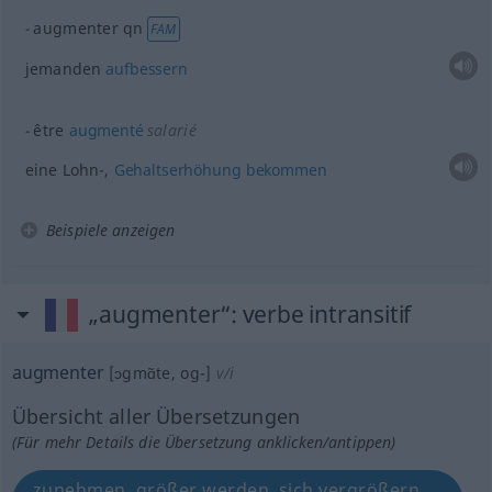
augmenter
qn
FAM
jemanden
aufbessern
être
augmenté
salarié
eine Lohn-,
Gehaltserhöhung
bekommen
Beispiele anzeigen
„augmenter“
: verbe intransitif
augmenter
[ɔgmɑ̃te, og-]
v/i
Übersicht aller Übersetzungen
(Für mehr Details die Übersetzung anklicken/antippen)
zunehmen, größer werden, sich vergrößern,