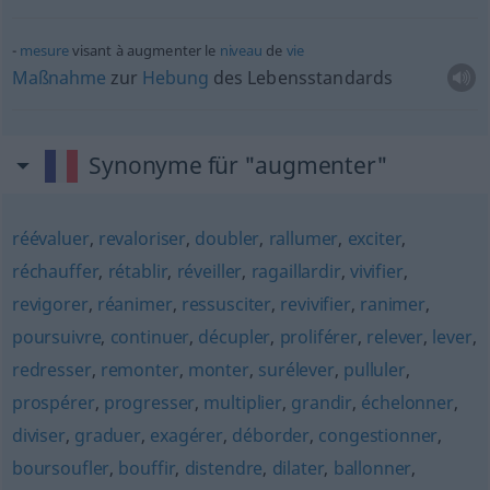
mesure
visant à augmenter le
niveau
de
vie
Maßnahme
zur
Hebung
des Lebensstandards
Synonyme für "augmenter"
réévaluer
,
revaloriser
,
doubler
,
rallumer
,
exciter
,
réchauffer
,
rétablir
,
réveiller
,
ragaillardir
,
vivifier
,
revigorer
,
réanimer
,
ressusciter
,
revivifier
,
ranimer
,
poursuivre
,
continuer
,
décupler
,
proliférer
,
relever
,
lever
,
redresser
,
remonter
,
monter
,
surélever
,
pulluler
,
prospérer
,
progresser
,
multiplier
,
grandir
,
échelonner
,
diviser
,
graduer
,
exagérer
,
déborder
,
congestionner
,
boursoufler
,
bouffir
,
distendre
,
dilater
,
ballonner
,