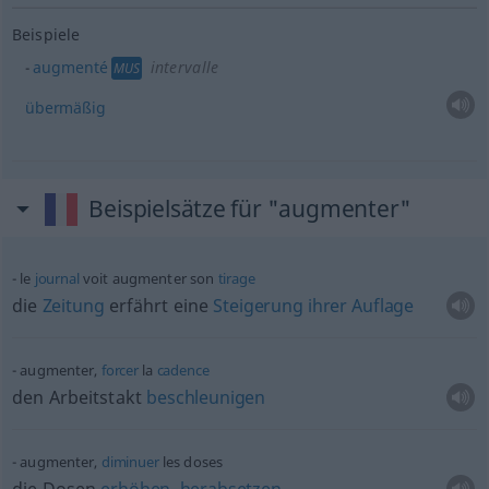
Beispiele
augmenté
intervalle
MUS
übermäßig
Beispielsätze für "augmenter"
le
journal
voit augmenter son
tirage
die
Zeitung
erfährt eine
Steigerung
ihrer
Auflage
augmenter,
forcer
la
cadence
den Arbeitstakt
beschleunigen
augmenter,
diminuer
les doses