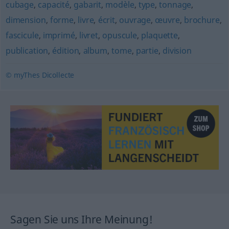
cubage
,
capacité
,
gabarit
,
modèle
,
type
,
tonnage
,
dimension
,
forme
,
livre
,
écrit
,
ouvrage
,
œuvre
,
brochure
,
fascicule
,
imprimé
,
livret
,
opuscule
,
plaquette
,
publication
,
édition
,
album
,
tome
,
partie
,
division
© myThes Dicollecte
Sagen Sie uns Ihre Meinung!