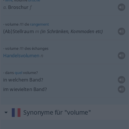
livre
, volume
broché
a.
Broschur
f
m
volume
de
rangement
(Ab)Stellraum
m
(in Schränken, Kommoden etc)
m
volume
des échanges
Handelsvolumen
n
dans
quel
volume?
in welchem Band?
im wievielten Band?
Synonyme für "volume"