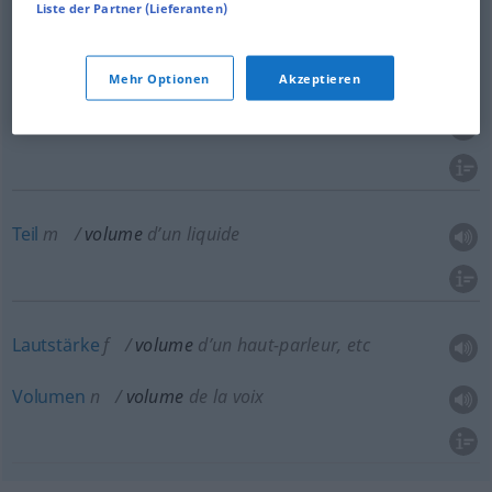
Liste der Partner (Lieferanten)
Umfang
m
volume
FIG
Volumen
n
volume
FIG
Mehr Optionen
Akzeptieren
Menge
f
volume
Teil
m
volume
d’un liquide
Lautstärke
f
volume
d’un haut-parleur, etc
Volumen
n
volume
de la voix