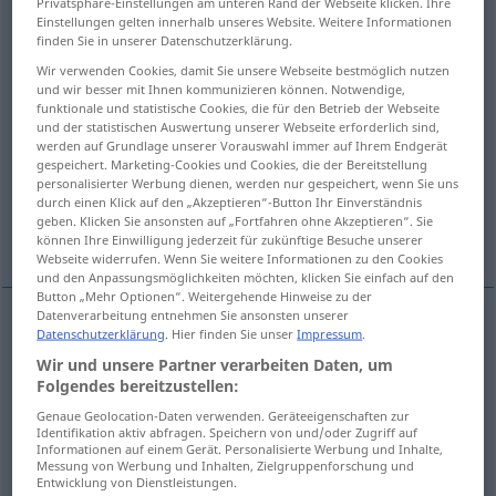
Privatsphäre-Einstellungen am unteren Rand der Webseite klicken. Ihre
Einstellungen gelten innerhalb unseres Website. Weitere Informationen
Übersicht aller Übersetzungen
finden Sie in unserer Datenschutzerklärung.
(Für mehr Details die Übersetzung anklicken/antippen)
Wir verwenden Cookies, damit Sie unsere Webseite bestmöglich nutzen
und wir besser mit Ihnen kommunizieren können. Notwendige,
funktionale und statistische Cookies, die für den Betrieb der Webseite
Volumen, Rauminhalt
und der statistischen Auswertung unserer Webseite erforderlich sind,
werden auf Grundlage unserer Vorauswahl immer auf Ihrem Endgerät
gespeichert. Marketing-Cookies und Cookies, die der Bereitstellung
Umfang, Menge, Volumen
Teil
personalisierter Werbung dienen, werden nur gespeichert, wenn Sie uns
durch einen Klick auf den „Akzeptieren“-Button Ihr Einverständnis
geben. Klicken Sie ansonsten auf „Fortfahren ohne Akzeptieren“. Sie
Lautstärke, Volumen
können Ihre Einwilligung jederzeit für zukünftige Besuche unserer
Webseite widerrufen. Wenn Sie weitere Informationen zu den Cookies
und den Anpassungsmöglichkeiten möchten, klicken Sie einfach auf den
Button „Mehr Optionen“. Weitergehende Hinweise zu der
Datenverarbeitung entnehmen Sie ansonsten unserer
Datenschutzerklärung
. Hier finden Sie unser
Impressum
.
Volumen
n
volume
MATH
Wir und unsere Partner verarbeiten Daten, um
Folgendes bereitzustellen:
Rauminhalt
m
volume
MATH
Genaue Geolocation-Daten verwenden. Geräteeigenschaften zur
Identifikation aktiv abfragen. Speichern von und/oder Zugriff auf
Informationen auf einem Gerät. Personalisierte Werbung und Inhalte,
Messung von Werbung und Inhalten, Zielgruppenforschung und
Entwicklung von Dienstleistungen.