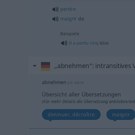
perdre
maigrir
de
Beispiele
il
a
perdu
cinq
kilos
„abnehmen“
: intransitives
abnehmen
v/i
<
irr
>
Übersicht aller Übersetzungen
(Für mehr Details die Übersetzung anklicken/an
diminuer, décroître
maigrir