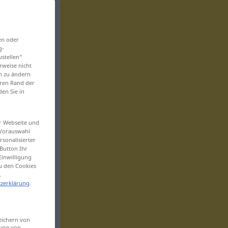
en oder
g-
ustellen“
rweise nicht
en zu ändern
eren Rand der
den Sie in
er Webseite und
 Vorauswahl
sonalisierter
Button Ihr
Einwilligung
zu den Cookies
.
zerklärung
.
eichern von
sung von