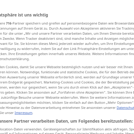
atsphäre ist uns wichtig
sere
716
-Partner speichern und greifen auf personenbezogene Daten wie Browserdat
tippen)
Kennungen auf Ihrem Gerät zu. Durch Auswahl von Akzeptieren aktivieren Sie Trackin
n für die unter „Wir und unsere Partner verarbeiten Daten, um Ihnen Dienste bereitz
 retirer, amputer
prendre, acheter
n Zwecke. Wenn Tracker deaktiviert sind, sind manche Inhalte und Anzeigen mögliche
evant für Sie. Sie können dieses Menü jederzeit wieder aufrufen, um Ihre Einstellung
inwilligung zu widerrufen, indem Sie auf den Link Privatsphäre-Einstellungen am unt
cken. Ihre Einstellungen gelten innerhalb unseres Website. Weitere Informationen fin
ser
procéder à la réception de, inspecter
enschutzerklärung.
en Cookies, damit Sie unsere Webseite bestmöglich nutzen und wir besser mit Ihnen
en können. Notwendige, funktionale und statistische Cookies, die für den Betrieb d
ischen Auswertung unserer Webseite erforderlich sind, werden auf Grundlage unserer
hrem Endgerät gespeichert. Marketing-Cookies und Cookies, die der Bereitstellung per
nen, werden nur gespeichert, wenn Sie uns durch einen Klick auf den „Akzeptieren“-
nis geben. Klicken Sie ansonsten auf „Fortfahren ohne Akzeptieren“. Sie können Ihre 
ür zukünftige Besuche unserer Webseite widerrufen. Wenn Sie weitere Informationen 
abnehmen
(≈ entfernen)
assungsmöglichkeiten möchten, klicken Sie einfach auf den Button „Mehr Optionen“
de Hinweise zu der Datenverarbeitung entnehmen Sie ansonsten unserer
Datenschut
 Sie unser
Impressum
.
unsere Partner verarbeiten Daten, um Folgendes bereitzustellen:
abnehmen
Wäsche
ocation-Daten verwenden. Geräteeigenschaften zur Identifikation aktiv abfragen. Sp
griff auf Informationen auf einem Gerät. Personalisierte Werbung und Inhalte, Mes