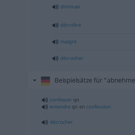
diminuer
décroître
maigrir
décrocher
Beispielsätze für "abnehm
confesser
qn
entendre
qn
en
confession
décrocher