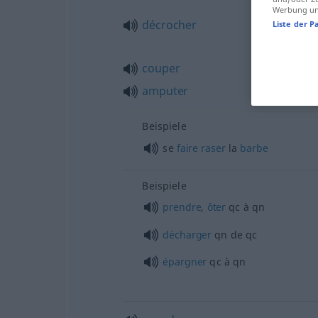
Werbung und
décrocher
Liste der P
couper
amputer
Beispiele
se
faire
raser
la
barbe
Beispiele
prendre
,
ôter
qc
à
qn
décharger
qn
de
qc
épargner
qc
à
qn