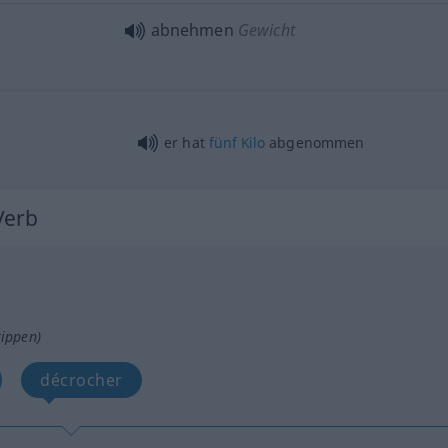
abnehmen
Gewicht
er hat
fünf
Kilo
abgenommen
 Verb
tippen)
décrocher