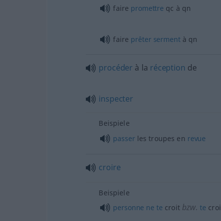
faire
promettre
qc
à
qn
faire
prêter
serment
à
qn
procéder
à la
réception
de
inspecter
Beispiele
passer
les troupes en
revue
croire
Beispiele
bzw.
personne
ne
te
croit
te
croi