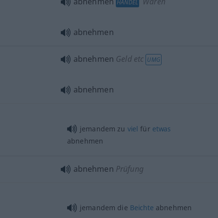
abnehmen
Waren
HANDEL
abnehmen
abnehmen
Geld etc
UMG
abnehmen
jemandem zu
viel
für
etwas
abnehmen
abnehmen
Prüfung
jemandem die
Beichte
abnehmen