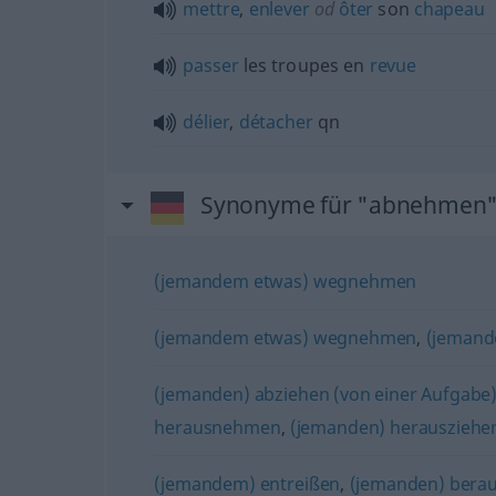
mettre
,
enlever
od
ôter
son
chapeau
passer
les troupes en
revue
délier
,
détacher
qn
Synonyme für "abnehmen
(jemandem etwas) wegnehmen
(jemandem etwas) wegnehmen
,
(jemand
(jemanden) abziehen (von einer Aufgabe
herausnehmen
,
(jemanden) herausziehe
(jemandem) entreißen
,
(jemanden) bera