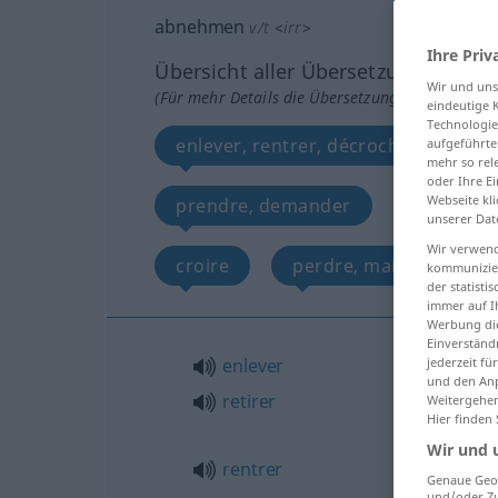
abnehmen
v/t
<
irr
>
Ihre Priv
Übersicht aller Übersetzungen
Wir und un
(Für mehr Details die Übersetzung anklicken/an
eindeutige 
Technologie
enlever, rentrer, décrocher, couper,
aufgeführte
mehr so rel
oder Ihre E
Webseite kli
prendre, demander
faire pas
unserer Dat
Wir verwend
croire
perdre, maigrir de
kommunizier
der statist
immer auf I
Werbung die
Einverständ
enlever
jederzeit f
und den Anp
retirer
Weitergehen
Hier finden
Wir und 
rentrer
Genaue Geol
und/oder Zu