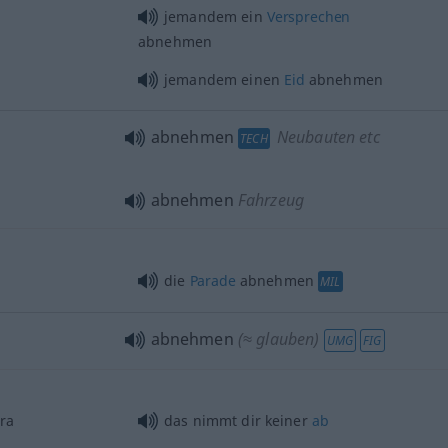
jemandem ein
Versprechen
abnehmen
jemandem einen
Eid
abnehmen
abnehmen
Neubauten etc
TECH
abnehmen
Fahrzeug
die
Parade
abnehmen
MIL
abnehmen
(≈ glauben)
UMG
FIG
ra
das nimmt dir keiner
ab