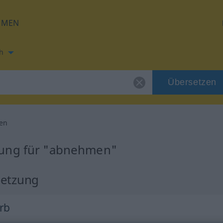
HMEN
h
Übersetzen
en
zung für "abnehmen"
setzung
erb