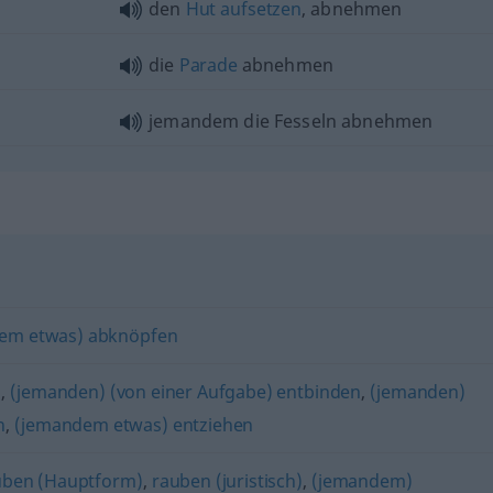
den
Hut
aufsetzen
, abnehmen
die
Parade
abnehmen
jemandem die Fesseln abnehmen
"
em etwas) abknöpfen
)
,
(jemanden) (von einer Aufgabe) entbinden
,
(jemanden)
n
,
(jemandem etwas) entziehen
uben (Hauptform)
,
rauben (juristisch)
,
(jemandem)