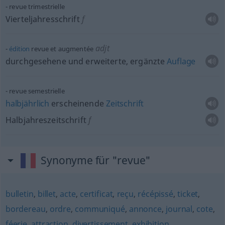
revue trimestrielle
Vierteljahresschrift
f
adjt
édition
revue et augmentée
durchgesehene und erweiterte, ergänzte
Auflage
revue semestrielle
halbjährlich
erscheinende
Zeitschrift
Halbjahreszeitschrift
f
Synonyme für "revue"
bulletin
,
billet
,
acte
,
certificat
,
reçu
,
récépissé
,
ticket
,
bordereau
,
ordre
,
communiqué
,
annonce
,
journal
,
cote
,
féerie
,
attraction
,
divertissement
,
exhibition
,