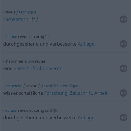
f
revue
technique
Fachzeitschrift
f
édition
revue et corrigée
durchgesehene und verbesserte
Auflage
s’abonner à
une
revue
eine
Zeitschrift
abonnieren
f
,
f
,
m
recherche
revue
travail
scientifique
wissenschaftliche
Forschung
,
Zeitschrift
,
Arbeit
adjt
édition
revue et corrigée
durchgesehene und verbesserte
Auflage