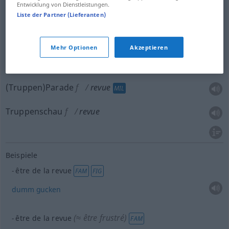
Entwicklung von Dienstleistungen.
Liste der Partner (Lieferanten)
Durchsicht
f
revue
(≈ examen)
Mehr Optionen
Akzeptieren
(Truppen)Parade
f
revue
MIL
Truppenschau
f
revue
Beispiele
être de la revue
FAM
FIG
dumm
gucken
(≈ être frustré)
être de la revue
FAM