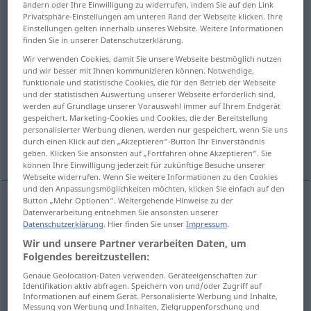
ändern oder Ihre Einwilligung zu widerrufen, indem Sie auf den Link
Privatsphäre-Einstellungen am unteren Rand der Webseite klicken. Ihre
Übersicht aller Übersetzungen
Einstellungen gelten innerhalb unseres Website. Weitere Informationen
finden Sie in unserer Datenschutzerklärung.
(Für mehr Details die Übersetzung anklicken/antippen)
Wir verwenden Cookies, damit Sie unsere Webseite bestmöglich nutzen
und wir besser mit Ihnen kommunizieren können. Notwendige,
Zeitschrift
Revue
Durchsicht
funktionale und statistische Cookies, die für den Betrieb der Webseite
und der statistischen Auswertung unserer Webseite erforderlich sind,
werden auf Grundlage unserer Vorauswahl immer auf Ihrem Endgerät
Truppenparade, Truppenschau
gespeichert. Marketing-Cookies und Cookies, die der Bereitstellung
personalisierter Werbung dienen, werden nur gespeichert, wenn Sie uns
durch einen Klick auf den „Akzeptieren“-Button Ihr Einverständnis
Weitere Beispiele...
geben. Klicken Sie ansonsten auf „Fortfahren ohne Akzeptieren“. Sie
können Ihre Einwilligung jederzeit für zukünftige Besuche unserer
Webseite widerrufen. Wenn Sie weitere Informationen zu den Cookies
und den Anpassungsmöglichkeiten möchten, klicken Sie einfach auf den
Button „Mehr Optionen“. Weitergehende Hinweise zu der
Datenverarbeitung entnehmen Sie ansonsten unserer
Zeitschrift
f
revue
(≈ magazine)
Datenschutzerklärung
. Hier finden Sie unser
Impressum
.
Wir und unsere Partner verarbeiten Daten, um
Folgendes bereitzustellen:
Genaue Geolocation-Daten verwenden. Geräteeigenschaften zur
Identifikation aktiv abfragen. Speichern von und/oder Zugriff auf
Revue
f
revue
THÉ
Informationen auf einem Gerät. Personalisierte Werbung und Inhalte,
Messung von Werbung und Inhalten, Zielgruppenforschung und