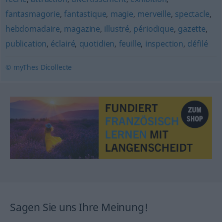
fantasmagorie
,
fantastique
,
magie
,
merveille
,
spectacle
,
hebdomadaire
,
magazine
,
illustré
,
périodique
,
gazette
,
publication
,
éclairé
,
quotidien
,
feuille
,
inspection
,
défilé
© myThes Dicollecte
Sagen Sie uns Ihre Meinung!