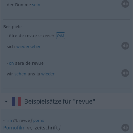
der Dumme
sein
Beispiele
être de revue
se revoir
FAM
sich
wiedersehen
on
sera de revue
wir
sehen
uns ja
wieder
Beispielsätze für "revue"
m
,
f
film
revue
porno
Pornofilm
m
,
-zeitschrift
f