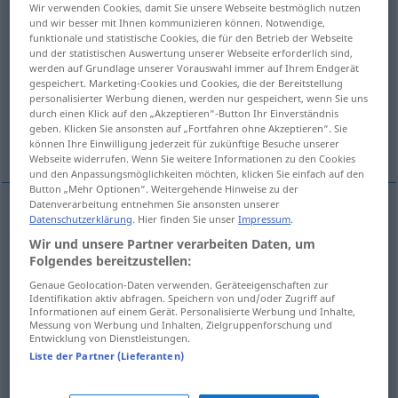
Wir verwenden Cookies, damit Sie unsere Webseite bestmöglich nutzen
und wir besser mit Ihnen kommunizieren können. Notwendige,
Übersicht aller Übersetzungen
funktionale und statistische Cookies, die für den Betrieb der Webseite
und der statistischen Auswertung unserer Webseite erforderlich sind,
(Für mehr Details die Übersetzung anklicken/antippen)
werden auf Grundlage unserer Vorauswahl immer auf Ihrem Endgerät
gespeichert. Marketing-Cookies und Cookies, die der Bereitstellung
höher machen, erhöhen
personalisierter Werbung dienen, werden nur gespeichert, wenn Sie uns
durch einen Klick auf den „Akzeptieren“-Button Ihr Einverständnis
geben. Klicken Sie ansonsten auf „Fortfahren ohne Akzeptieren“. Sie
hervorheben, zur Geltung bringen
können Ihre Einwilligung jederzeit für zukünftige Besuche unserer
Webseite widerrufen. Wenn Sie weitere Informationen zu den Cookies
und den Anpassungsmöglichkeiten möchten, klicken Sie einfach auf den
Button „Mehr Optionen“. Weitergehende Hinweise zu der
Datenverarbeitung entnehmen Sie ansonsten unserer
Datenschutzerklärung
. Hier finden Sie unser
Impressum
.
höher
machen
rehausser
mur
Wir und unsere Partner verarbeiten Daten, um
Folgendes bereitzustellen:
erhöhen
rehausser
Genaue Geolocation-Daten verwenden. Geräteeigenschaften zur
Identifikation aktiv abfragen. Speichern von und/oder Zugriff auf
Informationen auf einem Gerät. Personalisierte Werbung und Inhalte,
Messung von Werbung und Inhalten, Zielgruppenforschung und
hervorheben
rehausser
Entwicklung von Dienstleistungen.
FIG
Liste der Partner (Lieferanten)
zur
Geltung
bringen
rehausser