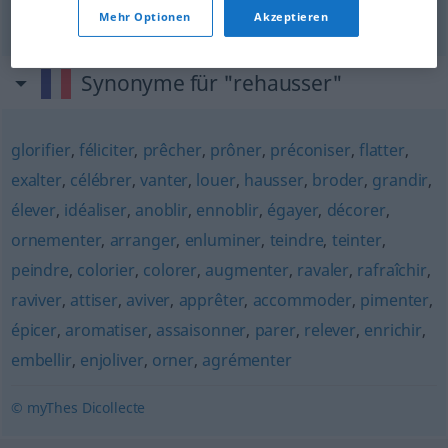
Mehr Optionen
Akzeptieren
Synonyme für "rehausser"
glorifier
,
féliciter
,
prêcher
,
prôner
,
préconiser
,
flatter
,
exalter
,
célébrer
,
vanter
,
louer
,
hausser
,
broder
,
grandir
,
élever
,
idéaliser
,
anoblir
,
ennoblir
,
égayer
,
décorer
,
ornementer
,
arranger
,
enluminer
,
teindre
,
teinter
,
peindre
,
colorier
,
colorer
,
augmenter
,
ravaler
,
rafraîchir
,
raviver
,
attiser
,
aviver
,
apprêter
,
accommoder
,
pimenter
,
épicer
,
aromatiser
,
assaisonner
,
parer
,
relever
,
enrichir
,
embellir
,
enjoliver
,
orner
,
agrémenter
© myThes Dicollecte