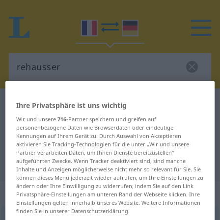
Französisch-Deutsch Wörterbuch
rehausser
Ihre Privatsphäre ist uns wichtig
Französisch-Deutsch Übersetzung
Wir und unsere
716
-Partner speichern und greifen auf
personenbezogene Daten wie Browserdaten oder eindeutige
für "rehausser"
Kennungen auf Ihrem Gerät zu. Durch Auswahl von Akzeptieren
aktivieren Sie Tracking-Technologien für die unter „Wir und unsere
Partner verarbeiten Daten, um Ihnen Dienste bereitzustellen“
aufgeführten Zwecke. Wenn Tracker deaktiviert sind, sind manche
"rehausser" Deutsch Übersetzung
Inhalte und Anzeigen möglicherweise nicht mehr so relevant für Sie. Sie
können dieses Menü jederzeit wieder aufrufen, um Ihre Einstellungen zu
ändern oder Ihre Einwilligung zu widerrufen, indem Sie auf den Link
„rehausser“
: verbe transitif
Privatsphäre-Einstellungen am unteren Rand der Webseite klicken. Ihre
Einstellungen gelten innerhalb unseres Website. Weitere Informationen
finden Sie in unserer Datenschutzerklärung.
rehausser
[ʀəose]
v/t