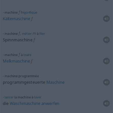
f
machine
frigorifique
Kältemaschine
f
f
,
m
machine
métier
à
filer
Spinnmaschine
f
f
machine
à
traire
Melkmaschine
f
machine programmée
programmgesteuerte
Maschine
lancer
la machine à
laver
die
Waschmaschine
anwerfen