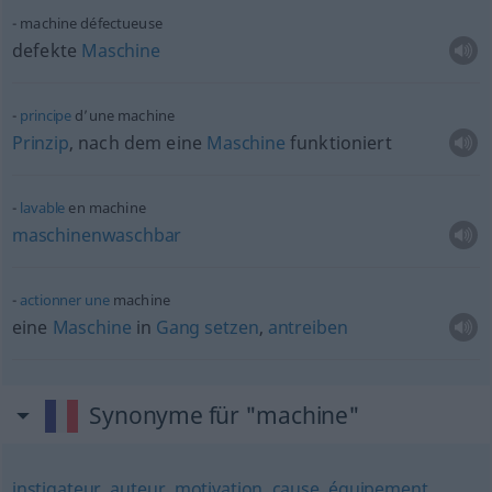
machine défectueuse
defekte
Maschine
principe
d’une machine
Prinzip
, nach dem eine
Maschine
funktioniert
lavable
en machine
maschinenwaschbar
actionner
une
machine
eine
Maschine
in
Gang
setzen
,
antreiben
Synonyme für "machine"
instigateur
,
auteur
,
motivation
,
cause
,
équipement
,