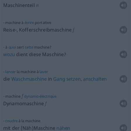
Maschinenteil
n
machine à
écrire
portative
Reise-, Kofferschreibmaschine
f
à
quoi
sert
cette
machine?
wozu
dient diese Maschine?
lancer
la machine à
laver
die
Waschmaschine
in
Gang
setzen
,
anschalten
f
machine
dynamo-électrique
Dynamomaschine
f
coudre
à la machine
mit der (Näh)Maschine
nähen