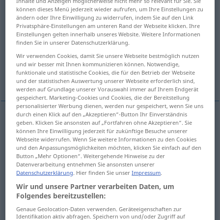
Inhalte und Anzeigen möglicherweise nicht mehr so relevant für Sie. Sie
können dieses Menü jederzeit wieder aufrufen, um Ihre Einstellungen zu
Übersicht aller Übersetzungen
ändern oder Ihre Einwilligung zu widerrufen, indem Sie auf den Link
Privatsphäre-Einstellungen am unteren Rand der Webseite klicken. Ihre
(Für mehr Details die Übersetzung anklicken/antippen)
Einstellungen gelten innerhalb unseres Website. Weitere Informationen
finden Sie in unserer Datenschutzerklärung.
Maschine
Maschine
Wir verwenden Cookies, damit Sie unsere Webseite bestmöglich nutzen
und wir besser mit Ihnen kommunizieren können. Notwendige,
funktionale und statistische Cookies, die für den Betrieb der Webseite
Maschinerie, Getriebe, Maschine, Roboter
und der statistischen Auswertung unserer Webseite erforderlich sind,
werden auf Grundlage unserer Vorauswahl immer auf Ihrem Endgerät
gespeichert. Marketing-Cookies und Cookies, die der Bereitstellung
personalisierter Werbung dienen, werden nur gespeichert, wenn Sie uns
durch einen Klick auf den „Akzeptieren“-Button Ihr Einverständnis
geben. Klicken Sie ansonsten auf „Fortfahren ohne Akzeptieren“. Sie
Maschine
f
machine
a.
locomotive, moto
können Ihre Einwilligung jederzeit für zukünftige Besuche unserer
Webseite widerrufen. Wenn Sie weitere Informationen zu den Cookies
und den Anpassungsmöglichkeiten möchten, klicken Sie einfach auf den
Button „Mehr Optionen“. Weitergehende Hinweise zu der
Datenverarbeitung entnehmen Sie ansonsten unserer
Beispiele
Datenschutzerklärung
. Hier finden Sie unser
Impressum
.
pl
machines
Wir und unsere Partner verarbeiten Daten, um
THÉ
Folgendes bereitzustellen:
f
Bühnenmaschinerie
Genaue Geolocation-Daten verwenden. Geräteeigenschaften zur
Identifikation aktiv abfragen. Speichern von und/oder Zugriff auf