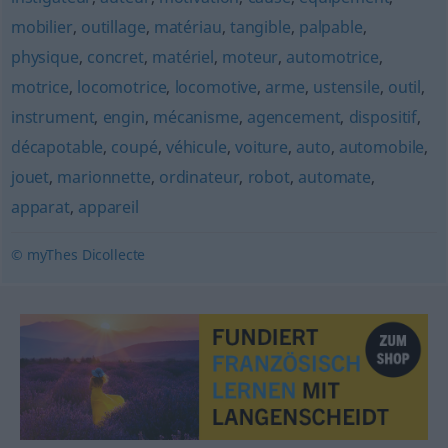
mobilier
,
outillage
,
matériau
,
tangible
,
palpable
,
physique
,
concret
,
matériel
,
moteur
,
automotrice
,
motrice
,
locomotrice
,
locomotive
,
arme
,
ustensile
,
outil
,
instrument
,
engin
,
mécanisme
,
agencement
,
dispositif
,
décapotable
,
coupé
,
véhicule
,
voiture
,
auto
,
automobile
,
jouet
,
marionnette
,
ordinateur
,
robot
,
automate
,
apparat
,
appareil
© myThes Dicollecte