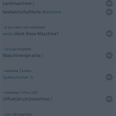
Landmaschine
f
landwirtschaftliche
Maschine
à
quoi
sert
cette
machine?
wozu
dient diese Maschine?
langage
machine
Maschinensprache
f
f
machine
à sous
Spielautomat
m
f
adjt
machine
offset
Offset(druck)maschine
f
pièce
de machine